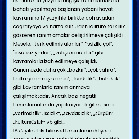
İlk olarak 15 yüzyılda değişik tanımlamalarla
izahatı yapılmaya başlanan yabani hayat
kavramına 17 yüzyıl ile birlikte cofrayadan
cografyaya ve hatta kültürden kültüre farklılık
gösteren tanımlamalar geliştirilmeye çalışıldı.
Mesela; „terk edilmiş alanlar“, "issizlik, çöl“,
"insansız yerler“, „vahşi ormanlar“ gibi
kavramlarla izah edilmeye çalışıldı.
Günümüzde daha çok „bozkır“, „çöl, sahra“,
balta girmemiş orman“, „fundalık“, „bataklık“
gibi kavramlarla tanımlanmaya
çalışılmaktadır. Ancak bazı negatif
tanımlamalar da yapılmıyor değil mesela;
„verimsizlik“, issizlik“, „faydasızlık“, „sürgün“,
„kültürsüzlük“ vb gibi…
1872 yılındaki bilimsel tanımlama ihtiyacı