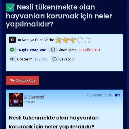
Nesli tükenmekte olan
hayvanları korumak için neler
yapılmalıdır?
Bu Konuya Puan Verin:
En İyi Cevap Var
Güncelleme:
20 Eylül 2018
Gösterim:
152.336
Cevap:
9
Cevap Yaz
12 Kasım 2008
#1
Ziyaretçi
Ziyaretçi
Nesli tükenmekte olan hayvanları
korumak için neler yapılmalıdır?