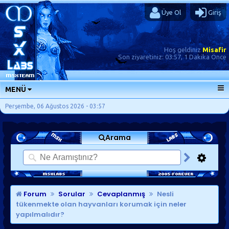
Üye Ol
Giriş
Hoş geldiniz
Misafir
Son ziyaretiniz:
03:57, 1 Dakika Önce
MENÜ
ANA SAYFA
Perşembe, 06 Ağustos 2026 - 03:57
FORUMLAR
Arama
SORU-CEVAP
GÜNLÜKLER
SON MESAJLAR
KISAYOLLAR
Forum
Sorular
Cevaplanmış
Nesli
tükenmekte olan hayvanları korumak için neler
yapılmalıdır?