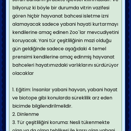
biliyoruz ki böyle bir durumda vitrin vazifesi
gören hiçbir hayvanat bahcesi isletme izni
alamayacak sadece yabani hayati kurtarmayı
kendilerine amaç edinen Zoo`lar mevcudiyetini
koruyacak. Yani tür çeşitliliğinin mazi olduğu
gün geldiğinde sadece aşağıdaki 4 temel
prensimi kendilerine amaç edinmiş hayvanat
bahceleri hayatımızdaki varlıklarını sürdürüyor
olacaklar
1.
Eğitim: İnsanlar yabani hayvan, yabani hayat
ve biotope gibi konularda süreklilik arz eden
bicimde bilgilendirilmelidir.
2.
Dinlenme
3.
Tür çeşitliliğini koruma: Nesli tükenmekte
olan ya da olma tehlikesi ile karsı olan yabani