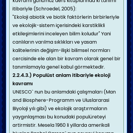
kavramı günümüz ders kitaplarında ki tanımı
itibariyle (Schroedel, 2005):
"Ekoloji abiotik ve biotik faktörlerin birbirleriyle
ve ekolojik-sistem içerisindeki karstiklikli
etkileşimlerini inceleyen bilim koludur" Yani
canlıların varılma sıklıkları ve yasam
kalitelerinin değişim-ilişki bilimsel normları
cercisinde ele alan bir kavram olarak genel bir
tanımlamayla genel kabul görmektedir.
2.2.4.3.) Populüst anlam itibariyle ekoloji
kavramı
UNESCO` nun bu anlamdaki çalışmaları (Man
and Biosphere-Programm ve Uluslararasi
Biyoloji yılı gibi) ve ekolojik araştırmaların
yaygınlaşması bu konudaki populüreteyi
artirmistir. Mesela 1960 li yillarda amerikali