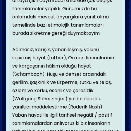
ortaya çıkıncaya kadarki sürede çok değişik
tanımlamalar yapıldı. Günümüzde bu
anlamdaki mevcut önyargılara yanıt olma
temelinde bazı etimolojik tanımlamaları
burada zikretme gereği duymaktayım.
Acımasız, karışık, yabanileşmiş, yolunu
sasırmış hayat (Luther); Orman kanunlarının
ve kargaşanın hâkim olduğu hayat
(Schambach); Huşu ve dehşet arasındaki
gerilim, şaşkınlık ve ürperme, tutku ve telaş,
özlem ve korku, esenlik ve çaresizlik.
(Wolfgang Scherzinger) ya da aldatıcı,
yanıltıcı maddelestirme (Roderik Nash)
Yaban hayati ile ilgili tarihsel negatif / pozitif
tanımlamalardan anlıyoruz ki biz insanların