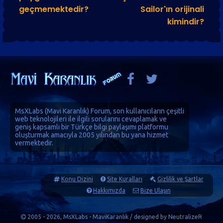
geçmemektedir?
Sailor'ın orijinali
kimindir?
MsXLabs (
Mavi Karanlık
)
Forum
, son kullanıcıların çeşitli
web teknolojileri ile ilgili sorularını cevaplamak ve
geniş kapsamlı bir Türkçe bilgi paylaşımı platformu
oluşturmak amacıyla 2005 yılından bu yana hizmet
vermektedir.
Konu Dizini
Site Kuralları
Gizlilik ve Şartlar
Hakkımızda
Bize Ulaşın
2005 - 2026, MsXLabs - MaviKaranlık / designed by
NeutralizeR