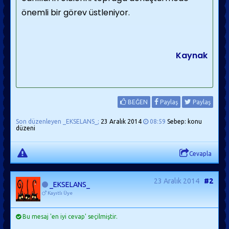
önemli bir görev üstleniyor.
Kaynak
BEĞEN
Paylaş
Paylaş
Son düzenleyen _EKSELANS_;
23 Aralık 2014
08:59
Sebep: konu
düzeni
Cevapla
23 Aralık 2014
#2
_EKSELANS_
Kayıtlı Üye
Bu mesaj 'en iyi cevap' seçilmiştir.