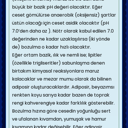
büyük bir bazik pH değeri olacaktır. Eğer
ceset gömülürse anaerobik (oksijensiz) şartlar
üstün olacağı için ceset asidik olacaktır (pH
7.0’den daha az ). Nötr olarak kabul edilen 7.0
değerinden ne kadar uzaklaşılırsa (iki yönde
de) bozulma o kadar hızlı olacaktır.
Eğer ortam bazik, ılık ve nemli ise; lipitler
(özellikle trigliseritler) sabunlaşma denen
birtakım kimyasal reaksiyonlara maruz
kalacaklar ve mezar mumu olarak da bilinen
adiposir oluşturacaklardır. Adiposir, beyazımsı
renkten koyu sarıya kadar bazen de toprak
rengi kahverengiye kadar farklılık gösterebilir.
Bozulma hızına göre cesedin yoğunluğu sert
ve ufalanan kıvamdan, yumuşak ve hamur
kıvamına kadar değişebilir. Eğer adiposir