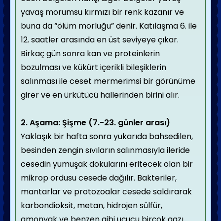
yavaş morumsu kırmızı bir renk kazanır ve
buna da “ölüm morluğu” denir. Katılaşma 6. ile
12. saatler arasında en üst seviyeye çıkar.
Birkaç gün sonra kan ve proteinlerin
bozulması ve kükürt içerikli bileşiklerin
salınması ile ceset mermerimsi bir görünüme
girer ve en ürkütücü hallerinden birini alır.
2. Aşama: Şişme (7.-23. günler arası)
Yaklaşık bir hafta sonra yukarıda bahsedilen,
besinden zengin sıvıların salınmasıyla ileride
cesedin yumuşak dokularını eritecek olan bir
mikrop ordusu cesede dağılır. Bakteriler,
mantarlar ve protozoalar cesede saldırarak
karbondioksit, metan, hidrojen sülfür,
amonyak ve benzen gibi uçucu birçok gazı