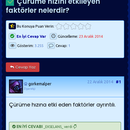
Çürüme hızını etkileyen
faktörler nelerdir?
Bu Konuya Puan Verin:
En İyi Cevap Var
Güncelleme:
23 Aralık 2014
Gösterim:
3.255
Cevap:
1
Cevap Yaz
22 Aralık 2014
#1
gorkemalper
Ziyaretçi
Çürüme hızına etki eden faktörler ayrıntılı.
EN İYİ CEVABI
_EKSELANS_ verdi