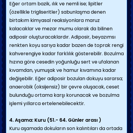
Eğer ortam bazik, ılık ve nemli ise; lipitler
(özellikle trigliseritler) sabunlaşma denen
birtakım kimyasal reaksiyonlara maruz
kalacaklar ve mezar mumu olarak da bilinen
adiposir oluşturacaklardır. Adiposir, beyazımsı
renkten koyu sarıya kadar bazen de toprak rengi
kahverengiye kadar farklılık gösterebilir. Bozulma
hızına göre cesedin yoğunluğu sert ve ufalanan
kıvamdan, yumuşak ve hamur kıvamına kadar
değişebilir. Eğer adiposir bozulan dokuyu sararsa;
anaerobik (oksijensiz) bir çevre oluşacak, ceset
bulunduğu ortama karşı korunacak ve bozulma
işlemi yıllarca ertelenebilecektir.
4. Aşama: Kuru (51.- 64. Günler arası )
Kuru aşamada dokuların son kalıntıları da ortada