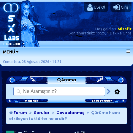
Üye Ol
Giriş
Hoş geldiniz
Misafir
Son ziyaretiniz:
19:29, 1 Dakika Önce
MENÜ
ANA SAYFA
Cumartesi, 08 Ağustos 2026 - 19:29
FORUMLAR
Arama
SORU-CEVAP
GÜNLÜKLER
SON MESAJLAR
KISAYOLLAR
Forum
Sorular
Cevaplanmış
Çürüme hızını
etkileyen faktörler nelerdir?