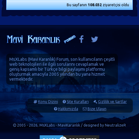
Bu sayfanın
108.032
ziyaretçisi oldu
MsXLabs (
Mavi Karanlık
)
Forum
, son kullanıcıların çeşitli
web teknolojileri ile ilgili sorularını cevaplamak ve
geniş kapsamlı bir Türkçe bilgi paylaşımı platformu
oluşturmak amacıyla 2005 yılından bu yana hizmet
vermektedir.
Konu Dizini
Site Kuralları
Gizlilik ve Şartlar
Hakkımızda
Bize Ulaşın
2005 - 2026, MsXLabs - MaviKaranlık / designed by
NeutralizeR