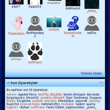
mustakar
eda17
Kaan254
diabloazul
_MMia_
iceslush
İlimPeşindeyi
kompetanke
swiftxr
ThinkerBeLL
z
di
nötrino
wolfmann
Tümünü Göster
Son Ziyaretçiler
Bu sayfanın son 30 ziyaretçisi:
Adrene
AgeAnt Perry
AndThe_BlackSky
benim dönüşüm
Berceste
birgaripyolcu
bloom22
careless_WhispeR
Dani
Destinesia
Duyguxx
Efulim
Forgetme
iceslush
Intersect
IrResistibLe
Japon48
Jumong
Kaan254
kosovalı hulya
mehmetciftci
mustakar
Sadem
sparta
tuğba31
Uluhan
wolfmann
Yaren Özlem
yağmurunkızı
_prens_