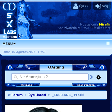
Üye Ol
Giriş
Hoş geldiniz
Misafir
Son ziyaretiniz:
12:50, 1 Dakika Önce
MENÜ
ANA SAYFA
Cuma, 07 Ağustos 2026 - 12:50
FORUMLAR
Arama
SORU-CEVAP
GÜNLÜKLER
SON MESAJLAR
KISAYOLLAR
Forum
Üye Listesi
_EKSELANS_ Profili