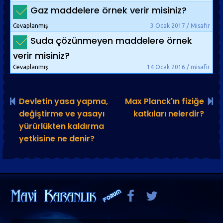
Gaz maddelere örnek verir misiniz?
Cevaplanmış
3 Ocak 2017 / Misafir
Suda çözünmeyen maddelere örnek
verir misiniz?
Cevaplanmış
14 Ocak 2016 / misafir
Devletin yasa yapma,
Max Planck'ın fiziğe
değiştirme ve yasayı
katkıları nelerdir?
yürürlükten kaldırma
yetkisine ne denir?