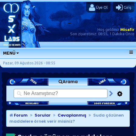
Üye Ol
Giriş
Hoş geldiniz
Misafir
Son ziyaretiniz:
08:55, 1 Dakika Önce
MENÜ
ANA SAYFA
Pazar, 09 Ağustos 2026 - 08:55
FORUMLAR
Arama
SORU-CEVAP
GÜNLÜKLER
SON MESAJLAR
KISAYOLLAR
Forum
Sorular
Cevaplanmış
Suda çözünen
maddelere örnek verir misiniz?