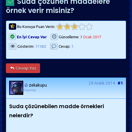
Suda çözünen maddelere
örnek verir misiniz?
Bu Konuya Puan Verin:
En İyi Cevap Var
Güncelleme:
3 Ocak 2017
Gösterim:
17.002
Cevap:
1
Cevap Yaz
29 Aralık 2014
#1
zekakupu
Ziyaretçi
Suda çözünebilen madde örnekleri
nelerdir?