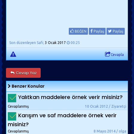
BEĞEN
Paylaş
Paylaş
Son düzenleyen Safi;
3 Ocak 2017
00:25
Cevapla
Cevap Yaz
Benzer Konular
Yalıtkan maddelere örnek verir misiniz?
Cevaplanmış
10 Ocak 2012 / Ziyaretçi
Karışım ve saf maddelere örnek verir
misiniz?
Cevaplanmış
8 Mayıs 2014 / olga