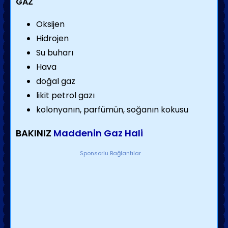
GAZ
Oksijen
Hidrojen
Su buharı
Hava
doğal gaz
likit petrol gazı
kolonyanın, parfümün, soğanın kokusu
BAKINIZ
Maddenin Gaz Hali
Sponsorlu Bağlantılar