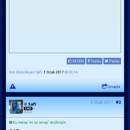
BEĞEN
Paylaş
Paylaş
Son düzenleyen Safi;
3 Ocak 2017
00:34
Cevapla
3 Ocak 2017
#2
Safi
SMD
MiSiM
Bu mesaj 'en iyi cevap' seçilmiştir.