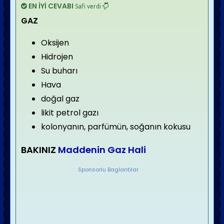
EN İYİ CEVABI
Safi verdi
GAZ
Oksijen
Hidrojen
Su buharı
Hava
doğal gaz
likit petrol gazı
kolonyanın, parfümün, soğanın kokusu
BAKINIZ
Maddenin Gaz Hali
Sponsorlu Baglantilar