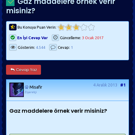
Gaz maddelere örnek verir
misiniz?
Bu Konuya Puan Verin:
En İyi Cevap Var
Güncelleme:
3 Ocak 2017
Gösterim:
4.544
Cevap:
1
Cevap Yaz
4 Aralık 2013
#1
Misafir
Ziyaretçi
Gaz maddelere örnek verir misiniz?