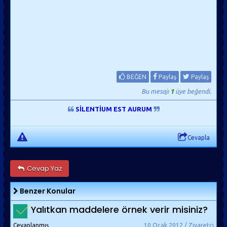
BEĞEN
Paylaş
Paylaş
Bu mesajı
1
üye beğendi.
SİLENTİUM EST AURUM
Cevapla
Cevap Yaz
Benzer Konular
Yalıtkan maddelere örnek verir misiniz?
Cevaplanmış
10 Ocak 2012 / Ziyaretçi