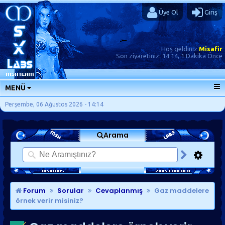
Üye Ol
Giriş
Hoş geldiniz
Misafir
Son ziyaretiniz:
14:14, 1 Dakika Önce
MENÜ
ANA SAYFA
Perşembe, 06 Ağustos 2026 - 14:14
FORUMLAR
Arama
SORU-CEVAP
GÜNLÜKLER
SON MESAJLAR
KISAYOLLAR
Forum
Sorular
Cevaplanmış
Gaz maddelere
örnek verir misiniz?