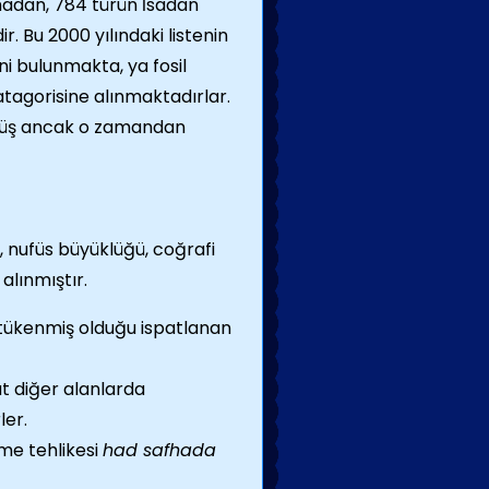
lmadan, 784 türün İsadan
r. Bu 2000 yılındaki listenin
eni bulunmakta, ya fosil
tagorisine alınmaktadırlar.
üşmüş ancak o zamandan
ı, nufüs büyüklüğü, coğrafi
alınmıştır.
 tükenmiş olduğu ispatlanan
t diğer alanlarda
ler.
me tehlikesi
had safhada