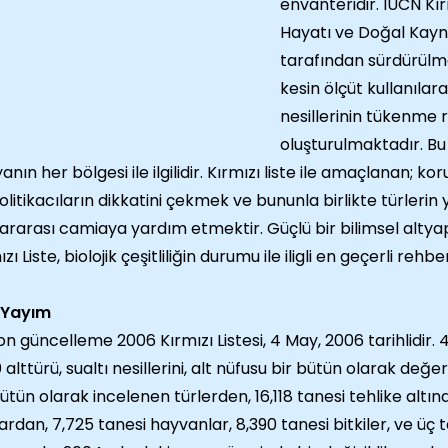
envanteridir. IUCN Kır
Hayatı ve Doğal Kayna
tarafından sürdürülme
kesin ölçüt kullanılara
nesillerinin tükenme r
oluşturulmaktadır. Bu
anın her bölgesi ile ilgilidir. Kırmızı liste ile amaçlanan
olitikacıların dikkatini çekmek ve bununla birlikte türlerin
lararası camiaya yardım etmektir. Güçlü bir bilimsel altyap
ızı Liste, biolojik çeşitliliğin durumu ile iligli en geçerli re
 Yayım
on güncelleme 2006 Kırmızı Listesi, 4 May, 2006 tarihlidir.
0 alttürü, sualtı nesillerini, alt nüfusu bir bütün olarak değer
bütün olarak incelenen türlerden, 16,118 tanesi tehlike altın
ardan, 7,725 tanesi hayvanlar, 8,390 tanesi bitkiler, ve üç 