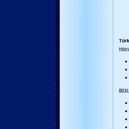
Türk
Hayv
Bitki