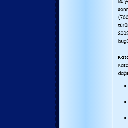
Bu y
sonr
(766
türü
2002
bugü
Kata
Kata
dağı