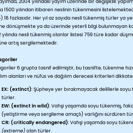
ayımda, 2004 yılındaki yayım üzerinde bir değişiklik yapı
a 1500 yılından itibaren neslinin tükenmesini listelemektedi
) 18 fazlasıdır. Her yıl az sayıda nesli tükenmiş türler ya y
ne dönüşmekte ya da üzerinde yeterli bilgi bulunmayan ka
 yılında nesli tükenmiş olanlar listesi 759 türe kadar d
ne artış sergilemektedir.
goriler
goriler 6 grupta tasnif edilmiştir, bu tasnifte, tükenme hız
lım alanları ve nüfüs ve dağılım derecesi kriterleri dikkate 
EX: (extinct)
: Şüpheye yer bırakmayacak delillerle soyu
türler.
EW: (extinct in wild)
: Vahşi yaşamda soyu tükenmiş, faka
(yetiştirme veya sergileme amaçlı) varlığını sürdüren tür
CR: (critically endangered)
: Vahşi yaşamda soyu tüken
(extreme)
olan türler.