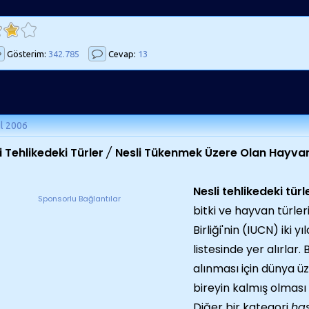
Gösterim:
342.785
Cevap:
13
ül 2006
i Tehlikedeki Türler
/
Nesli Tükenmek Üzere Olan Hayva
Nesli tehlikedeki türl
Sponsorlu Bağlantılar
bitki ve hayvan türle
Birliği'nin (IUCN) iki 
listesinde yer alırlar. 
alınması için dünya ü
bireyin kalmış olması 
Diğer bir kategori
has