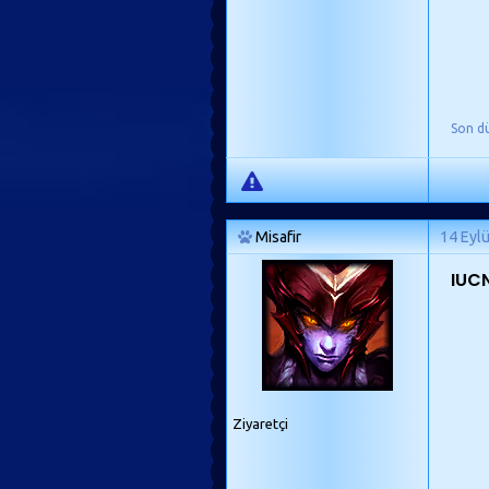
Son d
Misafir
14 Eyl
IUCN
Ziyaretçi