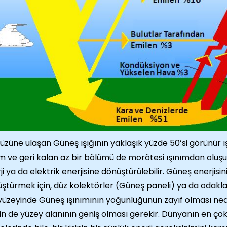
üzüne ulaşan Güneş ışığının yaklaşık yüzde 50’si görünür ışı
ım ve geri kalan az bir bölümü de morötesi ışınımdan oluşur.
ji ya da elektrik enerjisine dönüştürülebilir. Güneş enerjisin
ştürmek için, düz kolektörler (Güneş paneli) ya da odaklama
yüzeyinde Güneş ışınımının yoğunluğunun zayıf olması nede
nin de yüzey alanının geniş olması gerekir. Dünyanın en çok