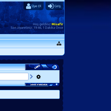
Üye Ol
Giriş
Hoş geldiniz
Misafir
Son ziyaretiniz:
19:46, 1 Dakika Önce