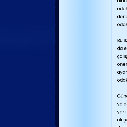
alan
odak
dona
odak
Bu ı
da e
çalı
önem
ayar
odak
Güne
ya d
yarı
oluş