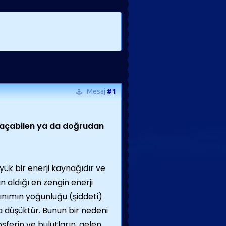
Mesaj
#1
l açabilen ya da doğrudan
ük bir enerji kaynağıdır ve
in aldığı en zengin enerji
ınımın yoğunluğu (şiddeti)
 düşüktür. Bunun bir nedeni
sferin ve bulutların, gelen