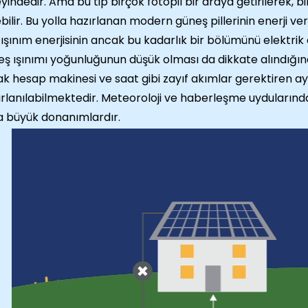
yindedir. Ama bu tip birçok fotopil bir araya getirilerek, bi
ebilir. Bu yolla hazırlanan modern güneş pillerinin enerji ve
 ışınım enerjisinin ancak bu kadarlık bir bölümünü elektrik 
ş ışınımı yoğunluğunun düşük olması da dikkate alındığın
k hesap makinesi ve saat gibi zayıf akımlar gerektiren ay
rlanılabilmektedir. Meteoroloji ve haberleşme uydularında 
 büyük donanımlardır.