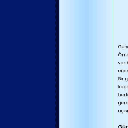
Güne
Örne
vard
ener
Bir 
kapa
herk
gere
açıs
Gün