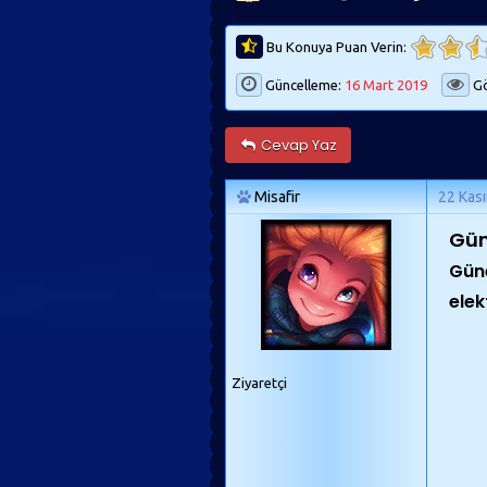
Bu Konuya Puan Verin:
Güncelleme:
16 Mart 2019
Gö
Cevap Yaz
Misafir
22 Kas
Gün
Güne
elek
Ziyaretçi