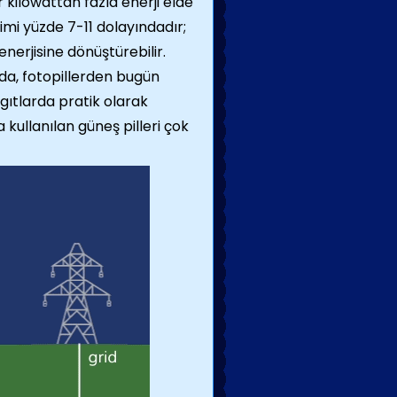
r kilowattan fazla enerji elde
rimi yüzde 7-11 dolayındadır;
enerjisine dönüştürebilir.
da, fotopillerden bugün
gıtlarda pratik olarak
kullanılan güneş pilleri çok