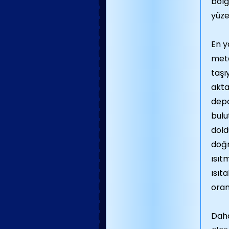
bölg
yüze
En y
meta
taşı
akta
depo
bulu
dold
doğr
ısıt
ısıt
oran
Daha