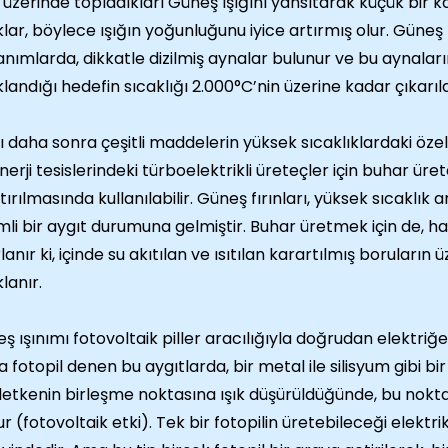
 üzerinde topladıkları Güneş ışığını yansıtarak küçük bir ka
lar, böylece ışığın yoğunluğunu iyice artırmış olur. Güneş 
nımlarda, dikkatle dizilmiş aynalar bulunur ve bu aynalar
landığı hedefin sıcaklığı 2.000°C’nin üzerine kadar çıkarılab
sı daha sonra çeşitli maddelerin yüksek sıcaklıklardaki öze
nerji tesislerindeki türboelektrikli üreteçler için buhar ür
ştırılmasında kullanılabilir. Güneş fırınları, yüksek sıcaklık
li bir aygıt durumuna gelmiştir. Buhar üretmek için de, ha
lanır ki, içinde su akıtılan ve ısıtılan karartılmış boruların 
lanır.
ş ışınımı fotovoltaik piller aracılığıyla doğrudan elektriğe 
a fotopil denen bu aygıtlarda, bir metal ile silisyum gibi bir 
iletkenin birleşme noktasına ışık düşürüldüğünde, bu noktad
ur (fotovoltaik etki). Tek bir fotopilin üretebileceği elektrik 