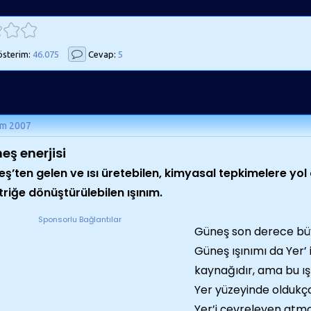
sterim:
46.075
Cevap:
5
ım 2007
eş enerjisi
ş’ten gelen ve ısı üretebilen, kimyasal tepkimelere yo
triğe dönüştürülebilen ışınım.
Sponsorlu Bağlantılar
Güneş son derece büy
Güneş ışınımı da Yer’ 
kaynağıdır, ama bu ış
Yer yüzeyinde oldukça
Yer’i çevreleyen atmo