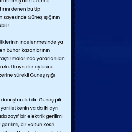
rartılmış alıcı üzerine
fırını denen bu tip
ın sayesinde Güneş ışığının
ilir.
lliklerinin incelenmesinde ya
eten buhar kazanlarının
 araştırmalarında yararlanılan
reketli aynalar öylesine
üzerine sürekli Güneş ışığı
dönüştürülebilir. Güneş pili
yarıiletkenin ya da iki ayrı
a zayıf bir elektrik gerilimi
gerilimi, bir voltun kesri