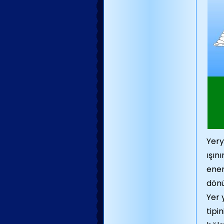
Yery
ışın
ener
dönü
Yer 
tipi