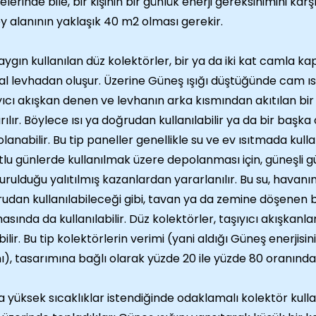
elerinde bile, bir kişinin bir günlük enerji gereksinimini kar
y alanının yaklaşık 40 m2 olması gerekir.
aygın kullanılan düz kolektörler, bir ya da iki kat camla ka
l levhadan oluşur. Üzerine Güneş ışığı düştüğünde cam ısın
yıcı akışkan denen ve levhanın arka kısmından akıtılan bi
rılır. Böylece ısı ya doğrudan kullanılabilir ya da bir başk
lanabilir. Bu tip paneller genellikle su ve ev ısıtmada kullan
tlu günlerde kullanılmak üzere depolanması için, güneşli gü
urulduğu yalıtılmış kazanlardan yararlanılır. Bu su, havan
udan kullanılabileceği gibi, tavan ya da zemine döşenen 
masında da kullanılabilir. Düz kolektörler, taşıyıcı akışkan
abilir. Bu tip kolektörlerin verimi (yani aldığı Güneş enerjisi
ı), tasarımına bağlı olarak yüzde 20 ile yüzde 80 oranında 
 yüksek sıcaklıklar istendiğinde odaklamalı kolektör kullanıl