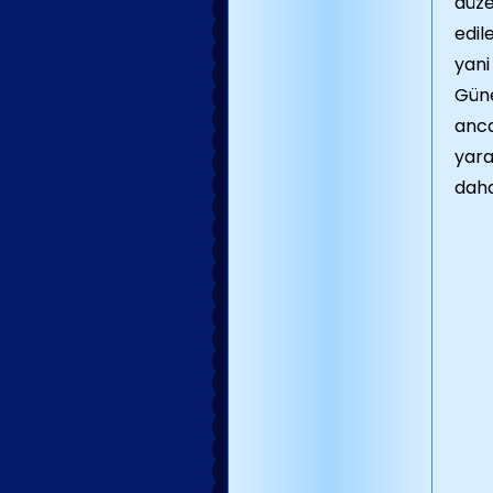
düze
edil
yani
Güne
anca
yara
daha