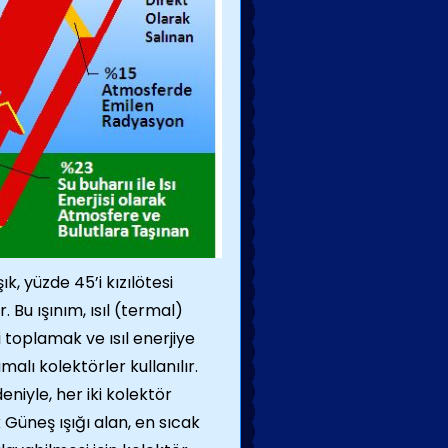
k, yüzde 45’i kızılötesi
 Bu ışınım, ısıl (termal)
i toplamak ve ısıl enerjiye
lı kolektörler kullanılır.
niyle, her iki kolektör
 Güneş ışığı alan, en sıcak