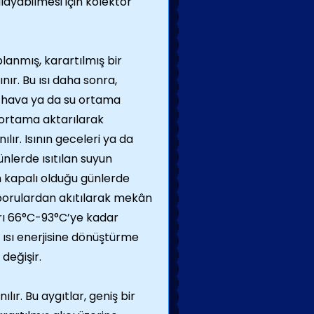
şılayabilmesi için kolektör
planmış, karartılmış bir
ır. Bu ısı daha sonra,
r hava ya da su ortama
a ortama aktarılarak
ılır. Isının geceleri ya da
nlerde ısıtılan suyun
ın kapalı olduğu günlerde
borulardan akıtılarak mekân
ları 66°C-93°C’ye kadar
ni ısı enerjisine dönüştürme
değişir.
ır. Bu aygıtlar, geniş bir