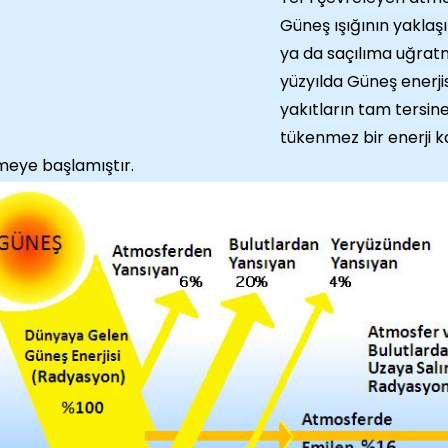
Güneş ışığının yakla
ya da saçılıma uğratm
yüzyılda Güneş enerjis
yakıtların tam tersin
tükenmez bir enerji k
eye başlamıştır.