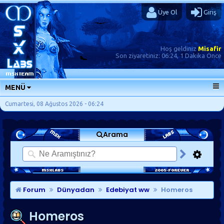
Üye Ol
Giriş
Hoş geldiniz
Misafir
Son ziyaretiniz:
06:24, 1 Dakika Önce
MENÜ
ANA SAYFA
Cumartesi, 08 Ağustos 2026 - 06:24
FORUMLAR
Arama
SORU-CEVAP
GÜNLÜKLER
SON MESAJLAR
KISAYOLLAR
Forum
Dünyadan
Edebiyat ww
Homeros
Homeros