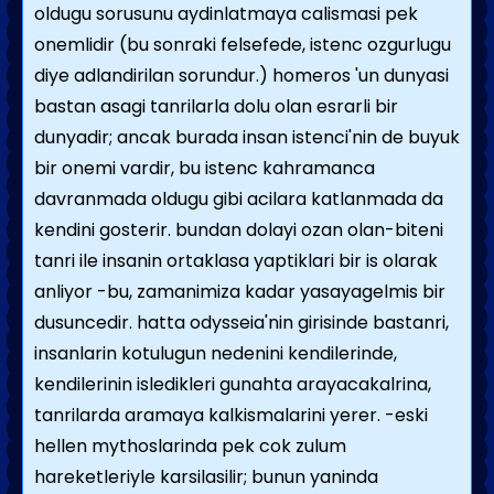
oldugu sorusunu aydinlatmaya calismasi pek
onemlidir (bu sonraki felsefede, istenc ozgurlugu
diye adlandirilan sorundur.) homeros 'un dunyasi
bastan asagi tanrilarla dolu olan esrarli bir
dunyadir; ancak burada insan istenci'nin de buyuk
bir onemi vardir, bu istenc kahramanca
davranmada oldugu gibi acilara katlanmada da
kendini gosterir. bundan dolayi ozan olan-biteni
tanri ile insanin ortaklasa yaptiklari bir is olarak
anliyor -bu, zamanimiza kadar yasayagelmis bir
dusuncedir. hatta odysseia'nin girisinde bastanri,
insanlarin kotulugun nedenini kendilerinde,
kendilerinin isledikleri gunahta arayacakalrina,
tanrilarda aramaya kalkismalarini yerer. -eski
hellen mythoslarinda pek cok zulum
hareketleriyle karsilasilir; bunun yaninda