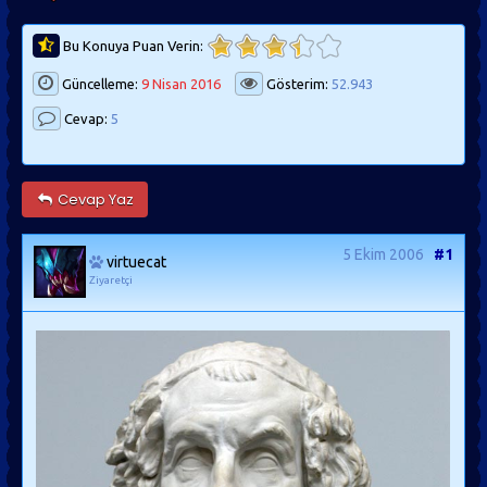
Bu Konuya Puan Verin:
Güncelleme:
9 Nisan 2016
Gösterim:
52.943
Cevap:
5
Cevap Yaz
5 Ekim 2006
#1
virtuecat
Ziyaretçi