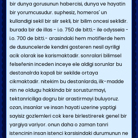
bir dunya gorusunun habercisi, dunya ve hayatin
bir yorumcusudur. suphesiz, homeros' un
kullandigi sekil bir siir sekli, bir bilim oncesi seklidir.
burada bir de illas - i.o. 750 de bitti.- ile odysseia -
i.o. 700 de bitti.- arasindaki hem motiflerde hem
de dusuncelerde kendini gosteren nesil ayriligi
acik olarak ise karismaktadir. sonralari bilimsel
felsefenin inceden inceye ele aldigi sorunlar bu
destanalrda kapali bir sekilde ortaya
cikmaktadir. nitekim bu destanlarda, ilk-madde
nin ne oldugu hakkinda bir sorusturmayi,
tektanriciliga dogru bir arastirmayi buluyoruz.
ozan, insanlar ve insan hayati uzerine yaptigi
sayisiz gozlemleri cok kere birlestirerek genel bir
yargiya variyor. onun daha o zaman tanri
istencinin insan istenci karsisindaki durumunun ne