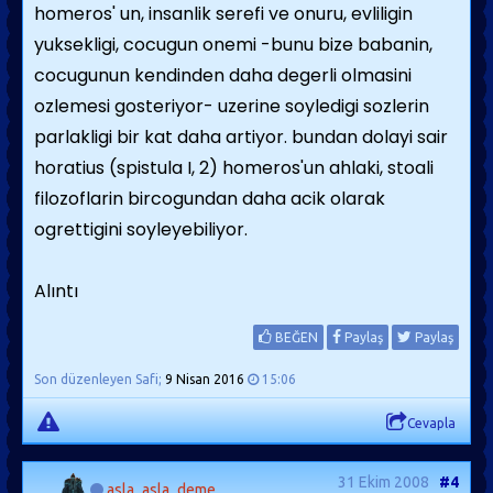
homeros' un, insanlik serefi ve onuru, evliligin
yuksekligi, cocugun onemi -bunu bize babanin,
cocugunun kendinden daha degerli olmasini
ozlemesi gosteriyor- uzerine soyledigi sozlerin
parlakligi bir kat daha artiyor. bundan dolayi sair
horatius (spistula I, 2) homeros'un ahlaki, stoali
filozoflarin bircogundan daha acik olarak
ogrettigini soyleyebiliyor.
Alıntı
BEĞEN
Paylaş
Paylaş
Son düzenleyen Safi;
9 Nisan 2016
15:06
Cevapla
31 Ekim 2008
#4
asla_asla_deme