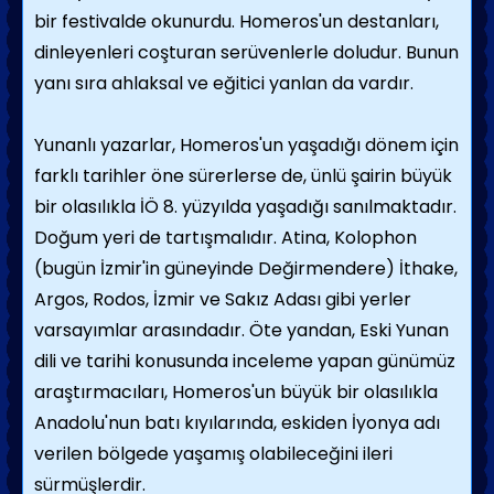
bir festivalde okunurdu. Homeros'un destanları,
dinleyenleri coşturan serüvenlerle doludur. Bunun
yanı sıra ahlaksal ve eğitici yanlan da vardır.
Yunanlı yazarlar, Homeros'un yaşadığı dö­nem için
farklı tarihler öne sürerlerse de, ünlü şairin büyük
bir olasılıkla İÖ 8. yüzyılda yaşadığı sanılmaktadır.
Doğum yeri de tartış­malıdır. Atina, Kolophon
(bugün İzmir'in güneyinde Değirmendere) İthake,
Argos, Rodos, İzmir ve Sakız Adası gibi yerler
varsayımlar arasındadır. Öte yandan, Eski Yunan
dili ve tarihi konusunda inceleme yapan günümüz
araştırmacıları, Homeros'un büyük bir olasılıkla
Anadolu'nun batı kıyıla­rında, eskiden İyonya adı
verilen bölgede yaşamış olabileceğini ileri
sürmüşlerdir.