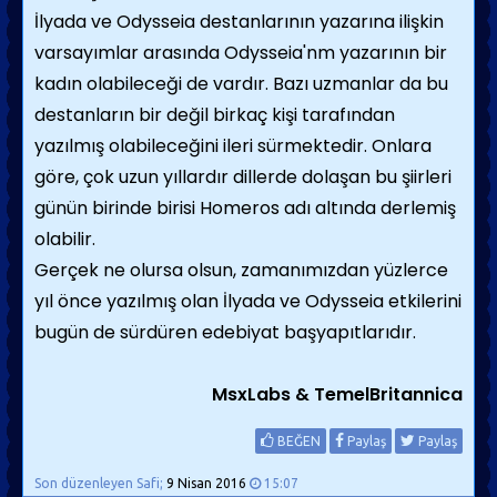
İlyada ve Odysseia destanlarının yazarına ilişkin
varsayımlar arasında Odysseia'nm ya­zarının bir
kadın olabileceği de vardır. Bazı uzmanlar da bu
destanların bir değil birkaç kişi tarafından
yazılmış olabileceğini ileri sür­mektedir. Onlara
göre, çok uzun yıllardır dillerde dolaşan bu şiirleri
günün birinde birisi Homeros adı altında derlemiş
olabilir.
Gerçek ne olursa olsun, zamanımızdan yüzlerce
yıl önce yazılmış olan İlyada ve Odysseia etkilerini
bugün de sürdüren edebi­yat başyapıtlarıdır.
MsxLabs & TemelBritannica
BEĞEN
Paylaş
Paylaş
Son düzenleyen Safi;
9 Nisan 2016
15:07