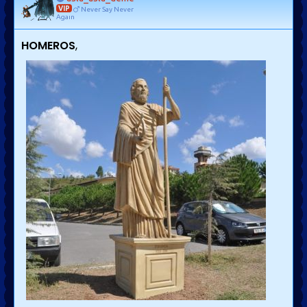
VIP
Never Say Never
Agaın
HOMEROS
,