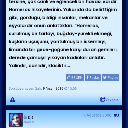
tersine, çok canlı ve eğlenceli bir havası vardır
Homeros hikayelerinin.
Yukarıda da belirttiğim
gibi, gördüğü, bildiği insanlar, mekanlar ve
eşyalardır onun anlattıkları. "Homeros,
sürülmüş bir tarlayı, buğday-yürekli ekmeği,
kuşların uçuşunu, yontulmuş bir iskemleyi,
limanda bir gece-göğüne karşı duran gemileri,
derede çamaşır yıkayan kadınları anlatır.
Yalındır, canlıdır, klasiktir...
BEĞEN
Paylaş
Paylaş
Son düzenleyen Safi;
9 Nisan 2016
15:05
Cevapla
9 Ağustos 2008
#3
Bia
Ziyaretç
i