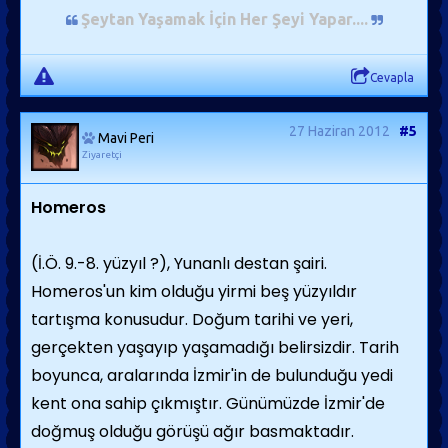
Şeytan Yaşamak İçin Her Şeyi Yapar...
.
Cevapla
27 Haziran 2012
#5
Mavi Peri
Ziyaretçi
Homeros
(İ.Ö. 9.-8. yüzyıl ?), Yunanlı destan şairi.
Homeros'un kim olduğu yirmi beş yüzyıldır
tartışma konusudur. Doğum tarihi ve yeri,
gerçekten yaşayıp yaşamadığı belirsizdir. Tarih
boyunca, aralarında İzmir'in de bulunduğu yedi
kent ona sahip çıkmıştır. Günümüzde İzmir'de
doğmuş olduğu görüşü ağır basmaktadır.