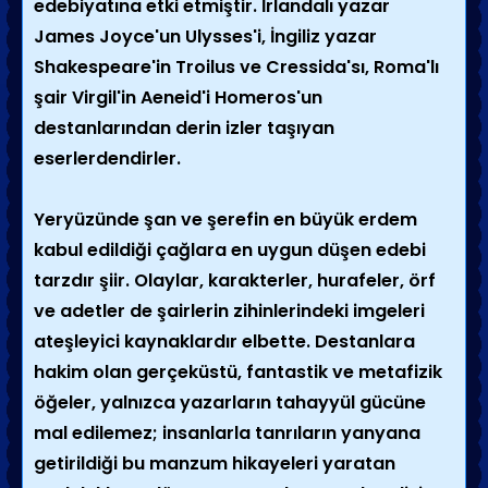
edebiyatına etki etmiştir. İrlandalı yazar
James Joyce
'un
Ulysses
'i, İngiliz yazar
Shakespeare
'in
Troilus ve Cressida
'sı, Roma'lı
şair
Virgil
'in
Aeneid
'i Homeros'un
destanlarından derin izler taşıyan
eserlerdendirler.
Yeryüzünde şan ve şerefin en büyük erdem
kabul edildiği çağlara en uygun düşen edebi
tarzdır şiir. Olaylar, karakterler, hurafeler, örf
ve adetler de şairlerin zihinlerindeki imgeleri
ateşleyici kaynaklardır elbette. Destanlara
hakim olan gerçeküstü, fantastik ve metafizik
öğeler, yalnızca yazarların tahayyül gücüne
mal edilemez; insanlarla tanrıların yanyana
getirildiği bu manzum hikayeleri yaratan