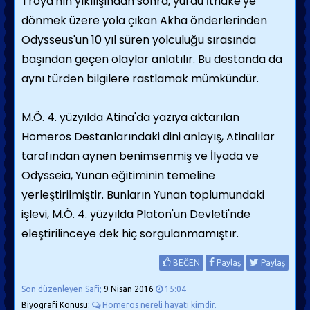
Troya'nın yıkılışından sonra, yurdu İthake'ye
dönmek üzere yola çıkan Akha önderlerinden
Odysseus'un 10 yıl süren yolculuğu sırasında
başından geçen olaylar anlatılır. Bu destanda da
aynı türden bilgilere rastlamak mümkündür.
M.Ö. 4. yüzyılda Atina'da yazıya aktarılan
Homeros Destanlarındaki dini anlayış, Atinalılar
tarafından aynen benimsenmiş ve İlyada ve
Odysseia, Yunan eğitiminin temeline
yerleştirilmiştir. Bunların Yunan toplumundaki
işlevi, M.Ö. 4. yüzyılda Platon'un Devleti'nde
eleştirilinceye dek hiç sorgulanmamıştır.
BEĞEN
Paylaş
Paylaş
Son düzenleyen Safi;
9 Nisan 2016
15:04
Biyografi Konusu:
Homeros nereli hayatı kimdir.