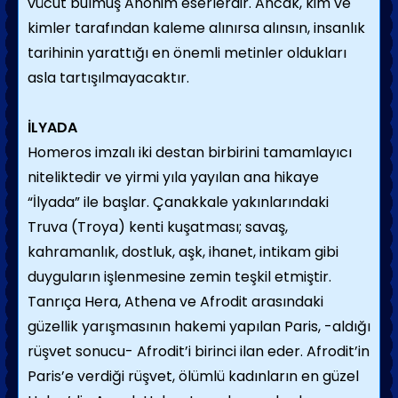
vücut bulmuş Anonim eserlerdir. Ancak, kim ve
kimler tarafından kaleme alınırsa alınsın, insanlık
tarihinin yarattığı en önemli metinler oldukları
asla tartışılmayacaktır.
İLYADA
Homeros imzalı iki destan birbirini tamamlayıcı
niteliktedir ve yirmi yıla yayılan ana hikaye
“İlyada” ile başlar. Çanakkale yakınlarındaki
Truva (Troya) kenti kuşatması; savaş,
kahramanlık, dostluk, aşk, ihanet, intikam gibi
duyguların işlenmesine zemin teşkil etmiştir.
Tanrıça Hera, Athena ve Afrodit arasındaki
güzellik yarışmasının hakemi yapılan Paris, -aldığı
rüşvet sonucu- Afrodit’i birinci ilan eder. Afrodit’in
Paris’e verdiği rüşvet, ölümlü kadınların en güzel