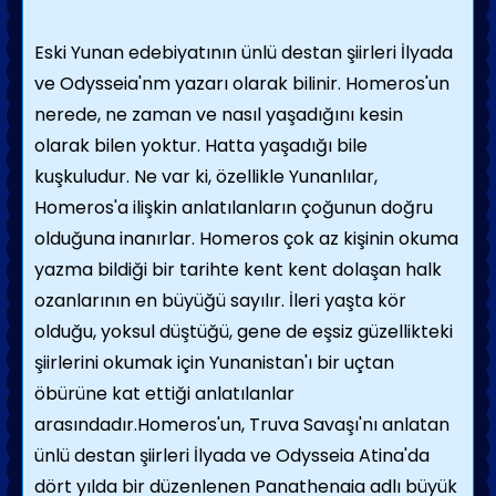
Eski Yunan edebiyatının ünlü destan şiirleri İlyada
ve Odysseia'nm yazarı olarak bilinir. Homeros'un
nerede, ne zaman ve nasıl yaşa­dığını kesin
olarak bilen yoktur. Hatta yaşadı­ğı bile
kuşkuludur. Ne var ki, özellikle Yu­nanlılar,
Homeros'a ilişkin anlatılanların ço­ğunun doğru
olduğuna inanırlar. Homeros çok az kişinin okuma
yazma bildiği bir tarihte kent kent dolaşan halk
ozanlarının en büyüğü sayılır. İleri yaşta kör
olduğu, yoksul düştüğü, gene de eşsiz güzellikteki
şiirlerini okumak için Yunanistan'ı bir uçtan
öbürüne kat ettiği anlatılanlar
arasındadır.Homeros'un, Truva Savaşı'nı anlatan
ünlü destan şiirleri İlyada ve Odysseia Atina'da
dört yılda bir düzenlenen Panathenaia adlı büyük