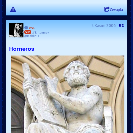
Cevapla
2 Kasım 2006
#2
evo
VIP
kirlenmek
güseldir : )
Homeros