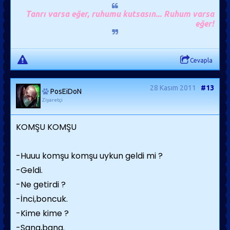
Tanrı varsa eğer, ruhumu kutsasın... Ruhum varsa
eğer!
Cevapla
28 Kasım 2011
#13
PosEiDoN
Ziyaretçi
KOMŞU KOMŞU
-Huuu komşu komşu uykun geldi mi ?
-Geldi.
-Ne getirdi ?
-İnci,boncuk.
-Kime kime ?
-Sana,bana.