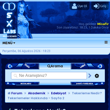
Üye Ol
Giriş
Hoş geldiniz
Misafir
Son ziyaretiniz:
18:23, 1 Dakika Önce
MENÜ
ANA SAYFA
Perşembe, 06 Ağustos 2026 - 18:23
FORUMLAR
Arama
SORU-CEVAP
GÜNLÜKLER
SON MESAJLAR
KISAYOLLAR
Forum
Akademik
Edebiyat
Tekerleme Nedir?
Tekerlemeler Hakkında
- Sayfa 2