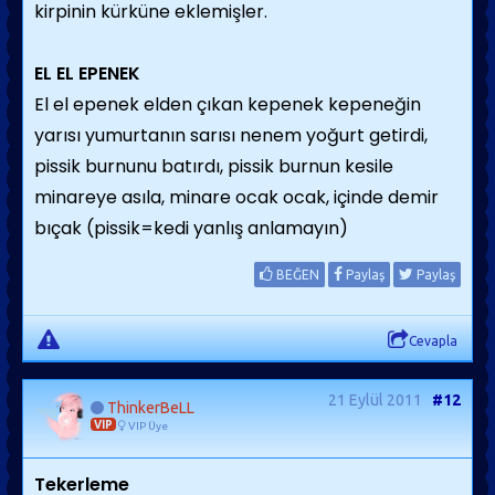
kirpinin kürküne eklemişler.
EL EL EPENEK
El el epenek elden çıkan kepenek kepeneğin
yarısı yumurtanın sarısı nenem yoğurt getirdi,
pissik burnunu batırdı, pissik burnun kesile
minareye asıla, minare ocak ocak, içinde demir
bıçak (pissik=kedi yanlış anlamayın)
BEĞEN
Paylaş
Paylaş
Cevapla
21 Eylül 2011
#12
ThinkerBeLL
VIP
VIP Üye
Tekerleme