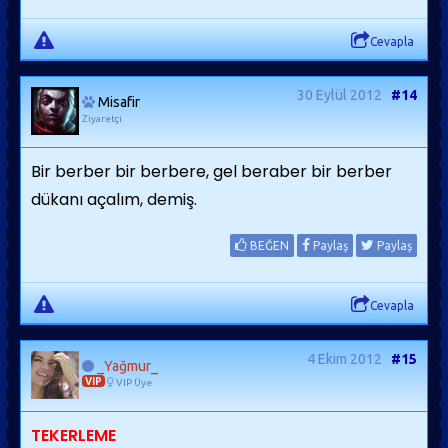
Cevapla
30 Eylül 2012
#14
Misafir
Ziyaretçi
Bir berber bir berbere, gel beraber bir berber
dükanı açalım, demiş.
BEĞEN
Paylaş
Paylaş
Cevapla
4 Ekim 2012
#15
_Yağmur_
VIP
VIP Üye
TEKERLEME