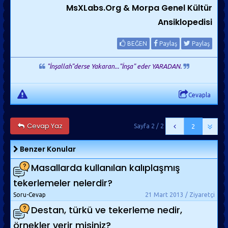
MsXLabs.Org & Morpa Genel Kültür
Ansiklop
edisi
BEĞEN
Paylaş
Paylaş
"İnşallah"derse Yakaran..."İnşa" eder YARADAN.
Cevapla
Cevap Yaz
Sayfa 2 / 2
2
Benzer Konular
Masallarda kullanılan kalıplaşmış
tekerlemeler nelerdir?
Soru-Cevap
21 Mart 2013 / Ziyaretçi
Destan, türkü ve tekerleme nedir,
örnekler verir misiniz?