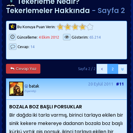
Tekerleme Nedir?
Tekerlemeler Hakkında
- Sayfa 2
Bu Konuya Puan Verin:
Güncelleme:
4 Ekim 2012
Gösterim:
65.214
Cevap:
14
Cevap Yaz
Sayfa 2 / 2
2
20 Eylül 2011
#11
batak
Ziyaretçi
BOZALA BOZ BAŞLI PORSUKLAR
Bir dağda iki tarla varmış, birinci tarlaya ekilen bir
sinik kekere mekereye dadanan bozala boz başlı
kürkü yırtık pis porsuk, ikinci tarlaya ekilen bir