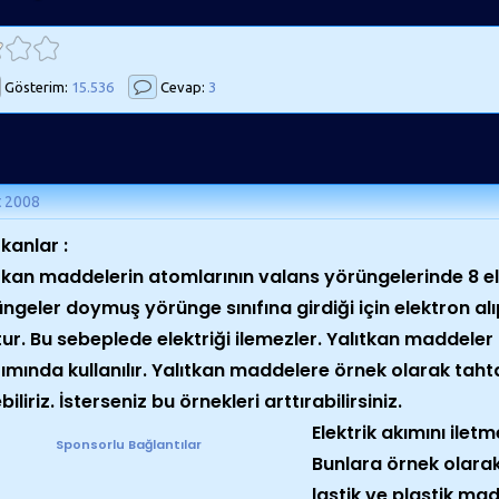
Gösterim:
15.536
Cevap:
3
t 2008
tkanlar :
tkan maddelerin atomlarının valans yörüngelerinde 8 el
ngeler doymuş yörünge sınıfına girdiği için elektron alıp
ur. Bu sebeplede elektriği ilemezler. Yalıtkan maddeler
tımında kullanılır. Yalıtkan maddelere örnek olarak taht
biliriz. İsterseniz bu örnekleri arttırabilirsiniz.
Elektrik akımını ile
Sponsorlu Bağlantılar
Bunlara örnek olarak
lastik ve plastik mad