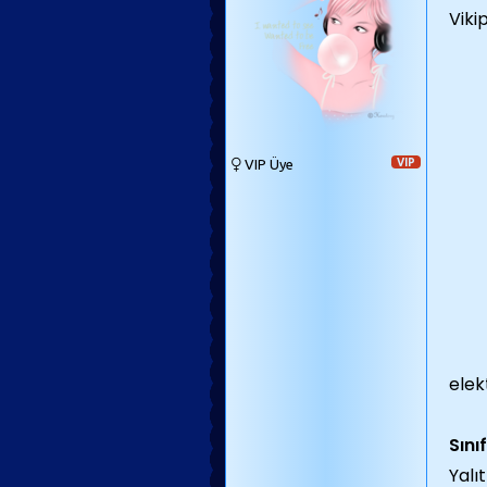
Viki
VIP Üye
VIP
elek
Sını
Yalıt