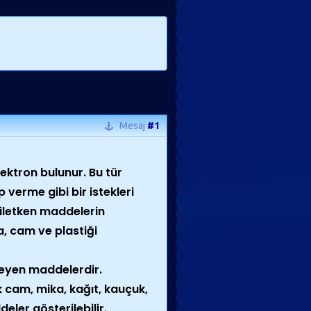
Mesaj
#1
ektron bulunur. Bu tür
 verme gibi bir istekleri
 iletken maddelerin
a, cam ve plastiği
tmeyen maddelerdir.
 cam, mika, kağıt, kauçuk,
deler gösterilebilir.