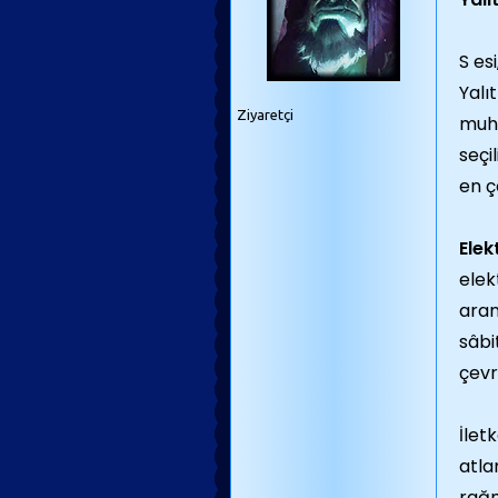
S es
Yalı
Ziyaretçi
muhâ
seçi
en ç
Elek
elek
aran
sâbi
çevr
İlet
atla
rağm