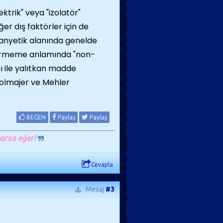
ektrik" veya "izolatör"
ğer dış faktörler için de
manyetik alanında genelde
geçirmeme anlamında "non-
ı ile yalıtkan madde
Solmajer ve Mehler
BEĞEN
Paylaş
Paylaş
arsa eğer!
Cevapla
Mesaj
#3