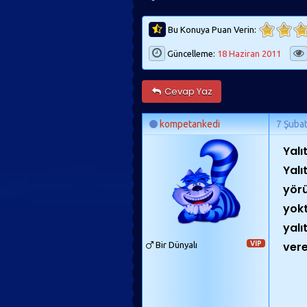
Bu Konuya Puan Verin:
Güncelleme:
18 Haziran 2011
Cevap Yaz
kompetankedi
7 Şuba
Yalı
Yalı
yörü
yokt
yalı
vere
Bir Dünyalı
VIP