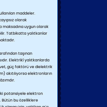
kullanılan maddeler.
 kayıpsız olarak
nma maksadına uygun olarak
bilir. Tatbikatta yalıtkanlar
maktadır.
tarafından taşınan
dır. Elektrikî yalıtkanlarda
vet, güç faktörü ve dielektrik
lim) akıtılıyorsa elektronların
lâzımdır.
ki potansiyele elektron
. Bütün bu özelliklere
k olması için, yalıtkan güç