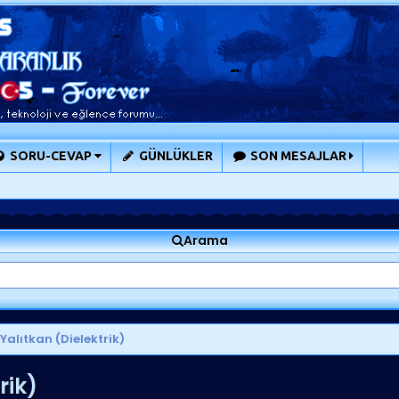
SORU-CEVAP
GÜNLÜKLER
SON MESAJLAR
Arama
Yalıtkan (Dielektrik)
rik)