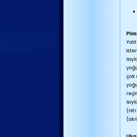
Plas
Yalı
iste
Isıy
yoğu
çok 
yoğu
reçin
Isıy
(nit
(akri
Ulus