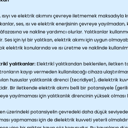
i, ısıyı ve elektrik akımını çevreye iletmemek maksadıyla 
tkanlar, ses, ısı ve elektrik enerjisinin çevreye yayılmadan,
fazasına ve nakline yardımcı olurlar. Yalıtkanlar kulla
lir. Ses için iyi bir yalıtkan, elektrik akımı için uygun olmaya
ok elektrik konularında ve ısı üretme ve naklinde kullanıl
trikî yalıtkanlar:
Elektrikî yalıtkandan beklenilen, iletken 
tronların kayıp vermeden kullanılacağı cihaza ulaştırılması
ılan hususlar yalıtkanlık direnci (tecridiyet), dielektrik kuv
tidir. Bir iletkende elektrik akımı belli bir potansiyele (geri
eye yayılmaması için yalıtkanlık direncinin yüksek olması 
ken üzerindeki potansiyelin çevredeki daha düşük seviyede
ması yapmaması için de dielektrik kuvveti yeterli olmalıdır
en yine bir miktar kayıp söz konusudur. Bu kayıpların düşü