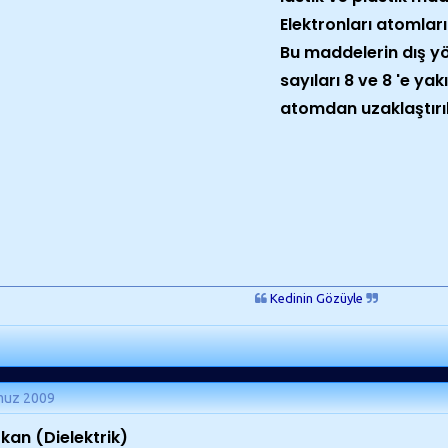
Elektronları atomları
Bu maddelerin dış y
sayıları 8 ve 8 'e y
atomdan uzaklaştırı
Kedinin Gözüyle
muz 2009
tkan (
Dielektrik
)