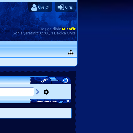
Üye Ol
Giriş
Hoş geldiniz
Misafir
Son ziyaretiniz:
09:00, 1 Dakika Önce