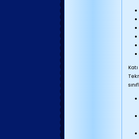
Katı 
Tekn
sını