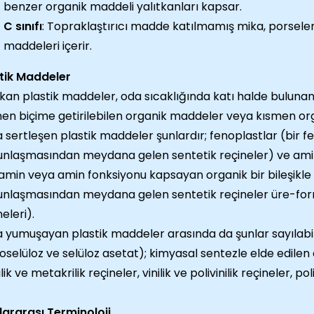
benzer organik maddeli yalıtkanları kapsar.
C sınıfı
: Topraklaştırıcı madde katılmamış mika, porsele
maddeleri içerir.
tik Maddeler
tkan plastik maddeler, oda sıcaklığında katı halde bulunan 
nen biçime getirilebilen organik maddeler veya kısmen or
la sertleşen plastik maddeler şunlardır; fenoplastlar (bir fen
nlaşmasından meydana gelen sentetik reçineler) ve amino
amin veya amin fonksiyonu kapsayan organik bir bileşikle b
nlaşmasından meydana gelen sentetik reçineler üre-form
eleri).
la yumuşayan plastik maddeler arasında da şunlar sayılabilir
roselüloz ve selüloz asetat); kimyasal sentezle elde edilen 
lik ve metakrilik reçineler, vinilik ve polivinilik reçineler, pol
lararası Terminoloji