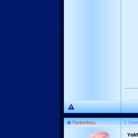
ThinkerBeLL
2 Tem
Yalı