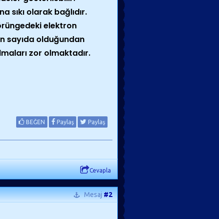
na sıkı olarak bağlıdır.
örüngedeki elektron
akın sayıda olduğundan
lmaları zor olmaktadır.
BEĞEN
Paylaş
Paylaş
Cevapla
Mesaj
#2