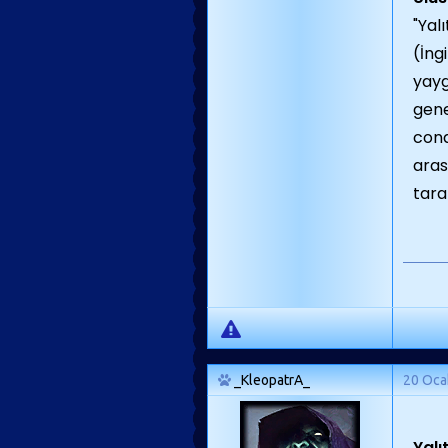
"Yal
(İng
yayg
gene
cond
aras
tara
_KleopatrA_
20 Oca
Yalı