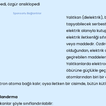
pedi, özgür ansiklopedi
Sponsorlu Bağlantılar
Yalıtkan (dielektrik), 
taşıyabilecek serbest
elektrik alanıyla kutu
elektrik iletkenliği sı
veya maddedir. Özdir
olduğundan, elektrik 
geçirebilen maddeler iç
Yalıtkanlarda elektro
öbürüne güçlükle geçe
atomlarından biri bir
tron atoma bağlı kalır; oysa iletken bir cisimde, bütün kütle
flandırma
kanlar şöyle sınıflandırılabilir: