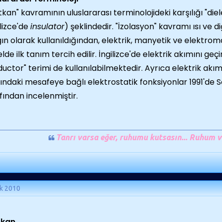
ıtkan" kavramının uluslararası terminolojideki karşılığı "diel
ilizce'de
insulator
) şeklindedir. "İzolasyon" kavramı ısı ve di
ın olarak kullanıldığından, elektrik, manyetik ve elektro
lde ilk tanım tercih edilir. İngilizce'de elektrik akımını 
uctor" terimi de kullanılabilmektedir. Ayrıca elektrik akım
ındaki mesafeye bağlı elektrostatik fonksiyonlar 1991'de 
fından incelenmiştir.
Tanrı varsa eğer, ruhumu kutsasın... Ruhum v
k 2010
tkan