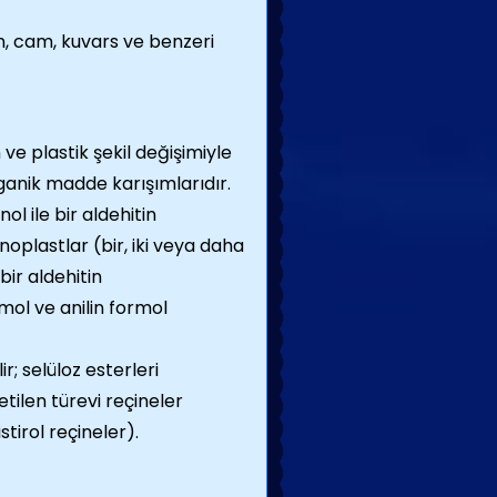
n, cam, kuvars ve benzeri
ve plastik şekil değişimiyle
ganik madde karışımlarıdır.
ol ile bir aldehitin
plastlar (bir, iki veya daha
ir aldehitin
ol ve anilin formol
; selüloz esterleri
etilen türevi reçineler
istirol reçineler)
.