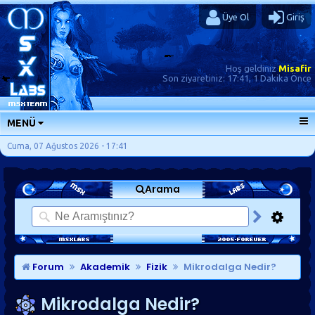
Üye Ol
Giriş
Hoş geldiniz
Misafir
Son ziyaretiniz:
17:41, 1 Dakika Önce
MENÜ
ANA SAYFA
Cuma, 07 Ağustos 2026 - 17:41
FORUMLAR
Arama
SORU-CEVAP
GÜNLÜKLER
SON MESAJLAR
KISAYOLLAR
Forum
Akademik
Fizik
Mikrodalga Nedir?
Mikrodalga Nedir?