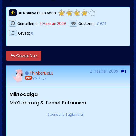
Bu Konuya Puan Verin:
Güncelleme:
2 Haziran 2009
Gösterim:
7.923
Cevap:
0
Cevap Yaz
2 Haziran 2009
#1
ThinkerBeLL
VIP
VIP Üye
Mikrodalga
MsXLabs.org & Temel Britannica
Sponsorlu Bağlantılar