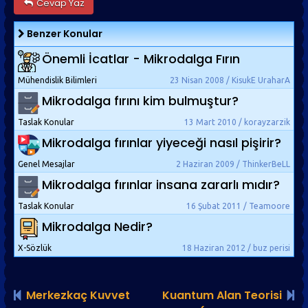
Cevap Yaz
Benzer Konular
Önemli İcatlar - Mikrodalga Fırın
Mühendislik Bilimleri
23 Nisan 2008 / KisukE UraharA
Mikrodalga fırını kim bulmuştur?
Taslak Konular
13 Mart 2010 / korayzarzik
Mikrodalga fırınlar yiyeceği nasıl pişirir?
Genel Mesajlar
2 Haziran 2009 / ThinkerBeLL
Mikrodalga fırınlar insana zararlı mıdır?
Taslak Konular
16 Şubat 2011 / Teamoore
Mikrodalga Nedir?
X-Sözlük
18 Haziran 2012 / buz perisi
Merkezkaç Kuvvet
Kuantum Alan Teorisi