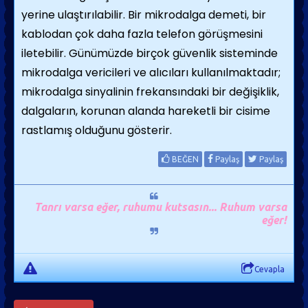
yerine ulaştırılabilir. Bir mikrodal­ga demeti, bir
kablodan çok daha fazla telefon görüşmesini
iletebilir. Günümüzde birçok güvenlik siste­minde
mikrodalga vericileri ve alıcıları kulla­nılmaktadır;
mikrodalga sinyalinin frekansındaki bir değişiklik,
dalgaların, korunan alan­da hareketli bir cisime
rastlamış olduğunu gösterir.
BEĞEN
Paylaş
Paylaş
Tanrı varsa eğer, ruhumu kutsasın... Ruhum varsa
eğer!
Cevapla