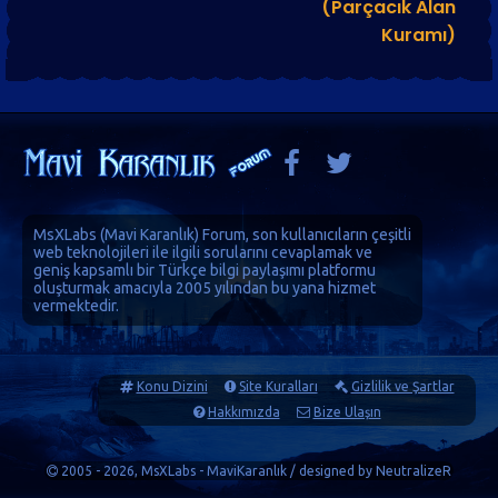
(Parçacık Alan
Kuramı)
MsXLabs (
Mavi Karanlık
)
Forum
, son kullanıcıların çeşitli
web teknolojileri ile ilgili sorularını cevaplamak ve
geniş kapsamlı bir Türkçe bilgi paylaşımı platformu
oluşturmak amacıyla 2005 yılından bu yana hizmet
vermektedir.
Konu Dizini
Site Kuralları
Gizlilik ve Şartlar
Hakkımızda
Bize Ulaşın
2005 - 2026, MsXLabs - MaviKaranlık / designed by
NeutralizeR