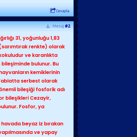
Cevapla
Mesaj
#2
rlığı 31, yoğunluğu 1,83
(sarımtırak renkte) olarak
kokuludur ve karanlıkta
n bileşiminde bulunur. Bu
 hayvanların kemiklerinin
Tabiatta serbest olarak
nemli bileşiği fosforik adı
r bileşikleri Cezayir,
ulunur. Fosfor, ya
e, havada beyaz iz bırakan
n yapılmasında ve yapay