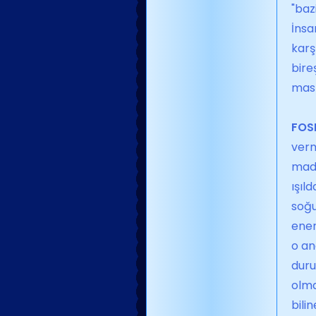
"baz
İnsa
karş
bire
ması
FOS
verm
madd
ışıl
soğu
ener
o an
duru
olma
bili