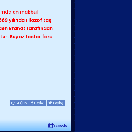
arımda en makbul
669 yılında Filozof taşı
den Brandt tarafından
ur. Beyaz fosfor fare
BEĞEN
Paylaş
Paylaş
Cevapla