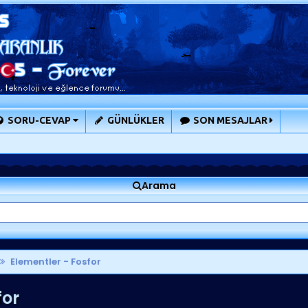
SORU-CEVAP
GÜNLÜKLER
SON MESAJLAR
Arama
Elementler - Fosfor
for