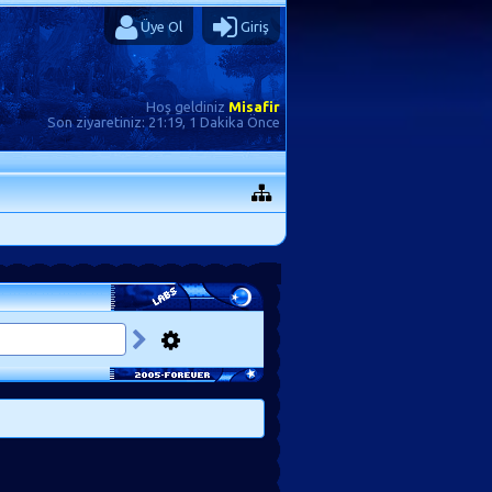
Üye Ol
Giriş
Hoş geldiniz
Misafir
Son ziyaretiniz:
21:19, 1 Dakika Önce