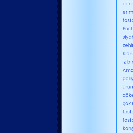
dönü
erim
fosf
Fosf
siya
zehi
klor
iz b
Ama 
geli
ürün
döke
çok 
fosf
fosf
kanş