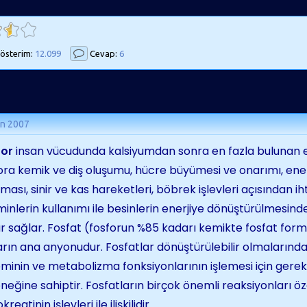
österim:
12.099
Cevap:
6
an 2007
for
insan vücudunda kalsiyumdan sonra en fazla bulunan e
ora kemik ve diş oluşumu, hücre büyümesi ve onarımı, enerj
lması, sinir ve kas hareketleri, böbrek işlevleri açısından i
minlerin kullanımı ile besinlerin enerjiye dönüştürülmesin
r sağlar. Fosfat (fosforun %85 kadarı kemikte fosfat form
ların ana anyonudur. Fosfatlar dönüştürülebilir olmalarınd
eminin ve metabolizma fonksiyonlarının işlemesi için gerekl
neğine sahiptir. Fosfatların birçok önemli reaksiyonları öz
kreatinin işlevleri ile ilişkilidir.