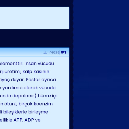
Mesaj
#1
lementtir. İnsan vücudu
i üretimi, kalp kasının
htiyaç duyar. Fosfor ayrıca
de yardımcı olarak vücuda
unda depolanır) hücre içi
an ötürü, birçok koenzim
i bileşiklerle birleşme
ellikle ATP, ADP ve