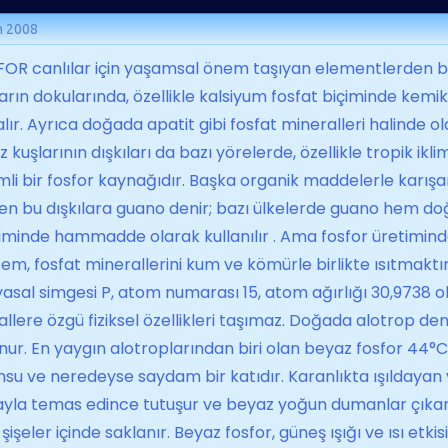
m 2008
OR canlılar için yaşamsal önem taşıyan elementlerden bir
arın dokularında, özellikle kalsiyum fos­fat biçiminde kemik
alır. Ayrıca doğada apatit gibi fosfat mineralleri halinde 
z kuşlarının dışkıları da bazı yörelerde, özellikle tropik ik
li bir fosfor kaynağıdır. Başka organik maddelerle karışa
ken bu dışkılara guano denir; bazı ülkelerde guano hem do
iminde hammadde olarak kullanılır . Ama fosfor üretimin
em, fosfat minerallerini kum ve kömürle birlikte ısıtmaktır
asal simgesi P, atom numarası 15, atom ağırlığı 30,9738 ola
llere özgü fiziksel özellikleri taşımaz. Doğada alotrop den
nur. En yaygın alotroplarından biri olan beyaz fosfor 44°C'd
u ve neredeyse saydam bir katıdır. Karanlıkta ışıldayan 
yla temas edince tutuşur ve beyaz yoğun dumanlar çıkar
 şişeler içinde saklanır. Beyaz fosfor, güneş ışığı ve ısı etk