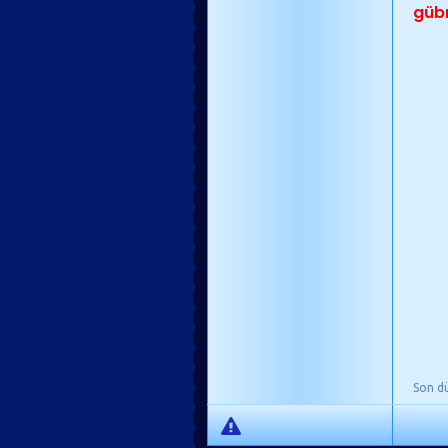
gübr
Son d