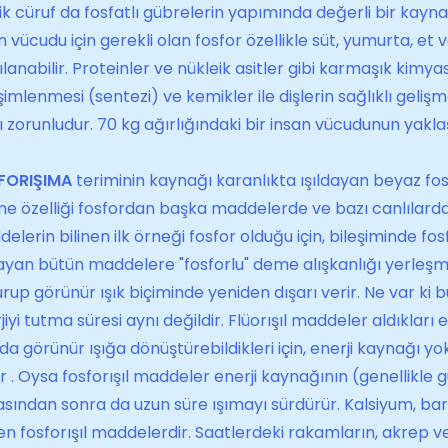
ik cüruf da fosfatlı gübrele­rin yapımında değerli bir kaynak
n vücudu için gerekli olan fosfor özel­likle süt, yumurta, et v
ılanabilir. Proteinler ve nükleik asitler gibi karmaşık kim
şimlenmesi (sentezi) ve kemikler ile dişle­rin sağlıklı geliş
 zorunludur. 70 kg ağırlığındaki bir insan vücudunun yakla
FORIŞIMA
teriminin kaynağı karanlıkta ışıldayan beyaz fosf
e özelliği fosfordan başka maddelerde ve bazı canlılarda
elerin bilinen ilk örneği fosfor olduğu için, bileşiminde f
dayan bütün maddelere "fosforlu" deme alışkanlığı yerleşmi
rup görünür ışık biçi­minde yeniden dışarı verir. Ne var ki
jiyi tutma süresi aynı değildir. Flüorışıl maddeler aldıklar
da görünür ışığa dönüştürebildikleri için, enerji kaynağı y
r . Oysa fosforışıl maddeler enerji kaynağının (genellikle g
sından sonra da uzun süre ışımayı sürdü­rür. Kalsiyum, bary
nen fosforışıl maddelerdir. Saatlerdeki rakamların, akrep 