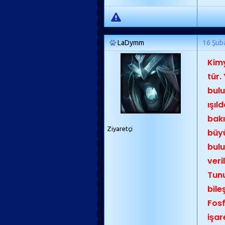
LaDymm
16 Şub
Kimy
tür.
bulu
ışıl
bakı
Ziyaretçi
büyü
bulu
veri
Tunu
bile
Fosf
işar