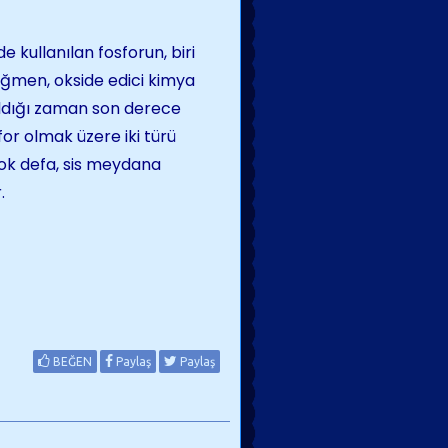
e kullanılan fosforun, biri
ağmen, okside edici kimya
rıldığı zaman son derece
for olmak üzere iki türü
çok defa, sis meydana
.
BEĞEN
Paylaş
Paylaş