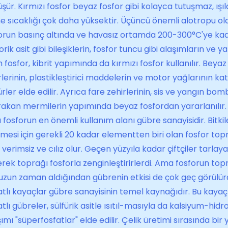
şür. Kırmızı fosfor beyaz fosfor gibi kolayca tutuşmaz, ışıld
e sıcaklığı çok daha yüksektir. Üçüncü önemli alotropu ol
orun basınç altında ve havasız ortamda 200-300°C'ye kadar 
orik asit gibi bileşiklerin, fosfor tuncu gibi alaşımların ve y
h fosfor, kibrit yapımında da kırmı­zı fosfor kullanılır. Bey
rlerinin, plastikleştirici maddelerin ve motor yağlarının ka
ürler elde edilir. Ayrıca fare zehirlerinin, sis ve yangın b
ırakan mermilerin yapımında beyaz fos­fordan yararlanılır.
fosforun en önemli kullanım alanı gübre sanayisidir. Bitki
şmesi için gerekli 20 kadar elementten biri olan fosfor t
 verimsiz ve cılız olur. Geçen yüzyıla kadar çiftçiler tarla
rek toprağı fosforla zenginleştirir­lerdi. Ama fosforun to
uzun zaman aldığından gübrenin etkisi de çok geç görül
atlı kayaçlar gübre sanayisinin temel kaynağıdır. Bu kaya
atlı gübreler, sülfürik asitle ısıtıl-masıyla da kalsiyum-hidro
ımı "süperfosfatlar" elde edilir. Çelik üretimi sırasında bir