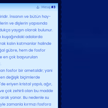
Mesaj
#3
idir. İnsanın ve bütün hay­
lerin ve dişlerin yapısında
oldukça yaygın olarak bulunur.
lim kuşağındaki adalarda
rak kalın katmanlar halinde
ğal gübre, hem de fosfor
de en çok başvurulan
.
n fosfor bir ametal­dir; yani
en değişik biçim­lerde
e eriyen kristal yapılı, ağır,
ve çok zehirli olan bu madde
arak yanar. Bu nedenle su
isiyle zamanla kırmızı fosfora