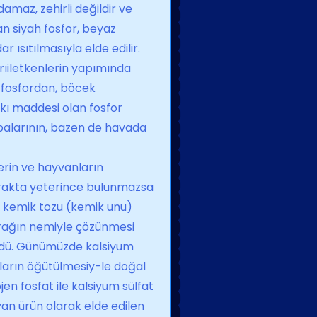
amaz, zehirli de­ğildir ve
an siyah fosfor, beyaz
ısıtılmasıyla elde edilir.
arıiletkenlerin yapı­mında
az fosfordan, böcek
tkı maddesi olan fosfor
ombalarının, bazen de havada
lerin ve hayvanların
oprakta yeterince bulunmazsa
ya kemik tozu (kemik unu)
prağın nemiyle çözün­mesi
ürdü. Günümüzde kalsiyum
çların öğütülmesiy-le doğal
jen fosfat ile kalsi­yum sülfat
 yan ürün olarak elde edilen