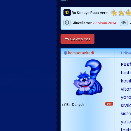
Bu Konuya Puan Verin:
Güncelleme:
27 Nisan 2014
G
Cevap Yaz
kompetankedi
11 Nis
Fos
fosf
kası
vita
yara
sıvı
Bir Dünyalı
VIP
sist
yete
fosfo