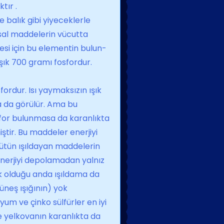
tır .
e balık gibi yiyecekler­le
yasal maddelerin vücutta
mesi için bu elementin bulun­
şık 700 gramı fosfordur.
ordur. Isı yaymaksızın ışık
 da görü­lür. Ama bu
osfor bulun­masa da karanlıkta
ştir. Bu maddeler enerjiyi
 bütün ışıldayan maddelerin
ı enerjiyi depolamadan yalnız
ok olduğu anda ışıldama da
üneş ışığının) yok
um ve çinko sülfürler en iyi
ve yelkovanın karanlıkta da