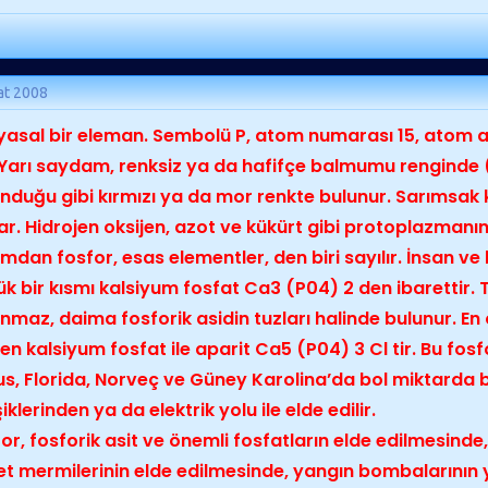
at 2008
asal bir eleman. Sembolü P, atom numarası 15, atom ağı
 Yarı saydam, renksiz ya da hafifçe balmumu renginde 
nduğu gibi kırmızı ya da mor renkte bulunur. Sarımsak 
dar. Hidrojen oksijen, azot ve kükürt gibi protoplazmanı
mdan fosfor, esas elementler, den biri sayılır. İnsan ve
k bir kısmı kalsiyum fosfat Ca3 (P04) 2 den ibarettir. 
nmaz, daima fosforik asidin tuzları halinde bulunur. En ö
len kalsiyum fosfat ile aparit Ca5 (P04) 3 Cl tir. Bu fosfo
s, Florida, Norveç ve Güney Karolina’da bol miktarda b
şiklerinden ya da elektrik yolu ile elde edilir.
or, fosforik asit ve önemli fosfatların elde edilmesind
et mermilerinin elde edilmesinde, yangın bombalarını