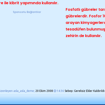
e ile kibrit yapımında kullanılır.
Fosfatlı gübreler t
Sponsorlu Bağlantılar
gübrelerdir. Fosfor 1
arayan kimyagerler
tesadüfen bulunmuşt
zehirin de kullanılır.
üzenleyen asla_asla_deme;
20 Ekim 2008
14:36
Sebep: Gereksiz Ekler Kaldırıldı