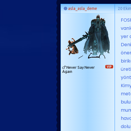
asla_asla_deme
20 Eki
FOSF
vanl
yer 
Deni
önem
biri
Never Say Never
VIP
üret
Agaın
yönt
Kimy
meta
bulu
mums
hava
dolu