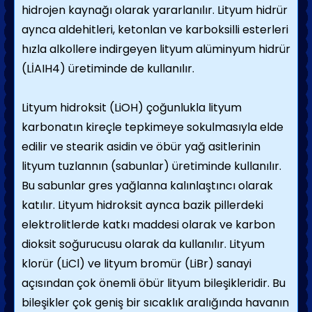
hidrojen kaynağı olarak yararlanılır. Lityum hidrür
aynca aldehitleri, ketonlan ve karboksilli esterleri
hızla alkollere indirgeyen lityum alüminyum hidrür
(LİAIH4) üretiminde de kullanılır.
Lityum hidroksit (LiOH) çoğunlukla lityum
karbonatın kireçle tepkimeye sokulmasıyla elde
edilir ve stearik asidin ve öbür yağ asitlerinin
lityum tuzlannın (sabunlar) üretiminde kullanılır.
Bu sabunlar gres yağlanna kalınlaştıncı olarak
katılır. Lityum hidroksit aynca bazik pillerdeki
elektrolitlerde katkı maddesi olarak ve karbon
dioksit soğurucusu olarak da kullanılır. Lityum
klorür (LiCl) ve lityum bromür (LiBr) sanayi
açısından çok önemli öbür lityum bileşikleridir. Bu
bileşikler çok geniş bir sıcaklık aralığında havanın