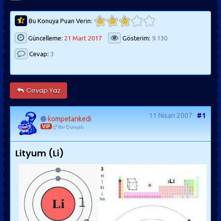
Bu Konuya Puan Verin:
Güncelleme:
21 Mart 2017
Gösterim:
9.130
Cevap:
3
Cevap Yaz
11 Nisan 2007
#1
kompetankedi
VIP
Bir Dünyalı
Lityum (Li)