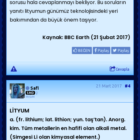
sorusu hala cevaplanmayı bekliyor. Bu soruların
yanıtı lityumun günümüz teknolojisindeki yeri
bakımından da büyük önem taşıyor.
Kaynak: BBC Earth (21 Şubat 2017)
BEĞEN
Paylaş
Paylaş
Cevapla
21 Mart 2017
#4
Safi
SMD
MiSiM
LİTYUM
a. (fr. lithium; lat. lithion; yun. taş’tan). Anorg.
kim. Tüm metallerin en hafifi olan alkali metal.
(Simgesi Li olan kimyasal element.)