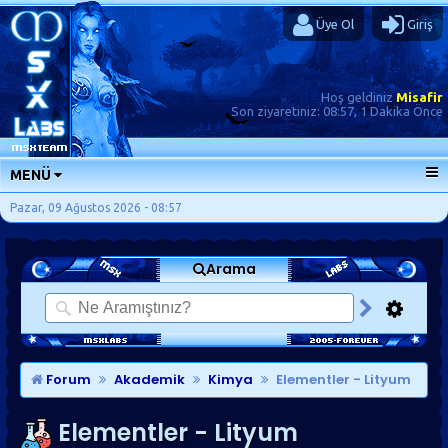
Üye Ol
Giriş
Hoş geldiniz
Misafir
Son ziyaretiniz:
08:57, 1 Dakika Önce
MENÜ
ANA SAYFA
Pazar, 09 Ağustos 2026 - 08:57
FORUMLAR
Arama
SORU-CEVAP
GÜNLÜKLER
SON MESAJLAR
KISAYOLLAR
Forum
Akademik
Kimya
Elementler - Lityum
Elementler - Lityum