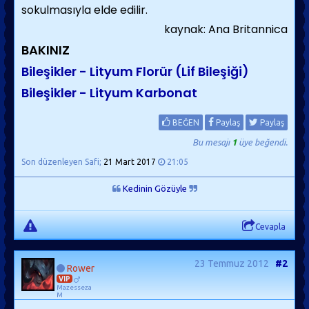
sokulmasıyla elde edilir.
kaynak: Ana Britannica
BAKINIZ
Bileşikler - Lityum Florür (Lif Bileşiği)
Bileşikler - Lityum Karbonat
BEĞEN
Paylaş
Paylaş
Bu mesajı
1
üye beğendi.
Son düzenleyen Safi;
21 Mart 2017
21:05
Kedinin Gözüyle
Cevapla
23 Temmuz 2012
#2
Rower
VIP
Mazesseza
M