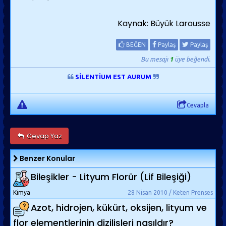
Kaynak: Büyük Larousse
BEĞEN
Paylaş
Paylaş
Bu mesajı
1
üye beğendi.
SİLENTİUM EST AURUM
Cevapla
Cevap Yaz
Benzer Konular
Bileşikler - Lityum Florür (Lif Bileşiği)
Kimya
28 Nisan 2010 / Keten Prenses
Azot, hidrojen, kükürt, oksijen, lityum ve
flor elementlerinin dizilişleri nasıldır?