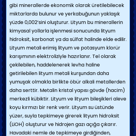
gibi minerallerde ekonomik olarak üretilebilecek
miktarlarda bulunur ve yerkabuğunun yaklaşık
yüzde 0,002’sini oluşturur. Lityum bu minerallerin
kimyasal yollarla işlenmesi sonucunda lityum
hidroksit, karbonat ya da sülfat halinde elde edilir.
Lityum metali erimiş lityum ve potasyum klorür
karışımının elektroliziyle hazırlanır. Tel olarak
çekilebilen, haddelenerek levha haline
getirilebilen lityum metali kurşundan daha
yumuşak olmakla birlikte öbür alkali metallerden
daha serttir. Metalin kristal yapısı gövde (hacim)
merkezli kübiktir. Lityum ve lityum bileşikleri aleve
koyu kırmızı bir renk verir. Lityum su üstünde
yüzer, suyla tepkimeye girerek lityum hidroksit
(LiOH) oluşturur ve hidrojen gazı açığa çıkarır.
Havadaki nemle de tepkimeye girdiğinden,