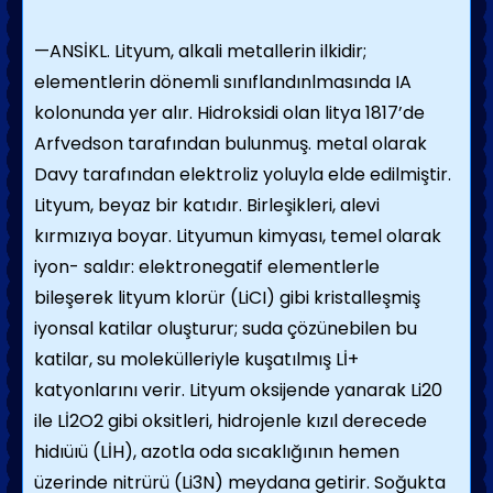
—ANSİKL. Lityum, alkali metallerin ilkidir;
elementlerin dönemli sınıflandınlmasında IA
kolonunda yer alır. Hidroksidi olan litya 1817’de
Arfvedson tarafından bulunmuş. metal olarak
Davy tarafından elektroliz yoluyla elde edilmiştir.
Lityum, beyaz bir katıdır. Birleşikleri, alevi
kırmızıya boyar. Lityumun kimyası, temel olarak
iyon- saldır: elektronegatif elementlerle
bileşerek lityum klorür (LiCI) gibi kristalleşmiş
iyonsal katilar oluşturur; suda çözünebilen bu
katilar, su molekülleriyle kuşatılmış Lİ+
katyonlarını verir. Lityum oksijende yanarak Li20
ile Lİ2O2 gibi oksitleri, hidrojenle kızıl derecede
hidıüıü (LİH), azotla oda sıcaklığının hemen
üzerinde nitrürü (Li3N) meydana getirir. Soğukta