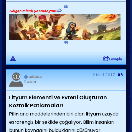
Gölgen misali yanındayım!
Cevapla
2 Mart 2017
#3
nötrino
Yasaklı
Lityum Elementi ve Evreni Oluşturan
Kozmik Patlamalar!
Pilin
ana maddelerinden biri olan
lityum
uzayda
esrarengiz bir şekilde çoğalıyor. Bilim insanları
bunun kaynağını bulduklarını düşünüyor.