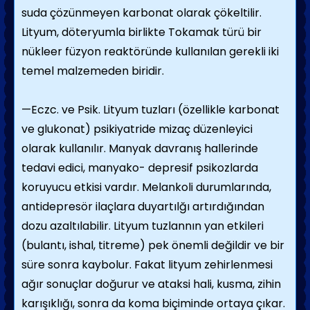
suda çözünmeyen karbonat olarak çökeltilir.
Lityum, döteryumla birlikte Tokamak türü bir
nükleer füzyon reaktöründe kullanılan gerekli iki
temel malzemeden biridir.
—Eczc. ve Psik. Lityum tuzları (özellikle karbonat
ve glukonat) psikiyatride mizaç düzenleyici
olarak kullanılır. Manyak davranış hallerinde
tedavi edici, manyako- depresif psikozlarda
koruyucu etkisi vardır. Melankoli durumlarında,
antidepresör ilaçlara duyartılğı artırdığından
dozu azaltılabilir. Lityum tuzlannın yan etkileri
(bulantı, ishal, titreme) pek önemli değildir ve bir
süre sonra kaybolur. Fakat lityum zehirlenmesi
ağır sonuçlar doğurur ve ataksi hali, kusma, zihin
karışıklığı, sonra da koma biçiminde ortaya çıkar.