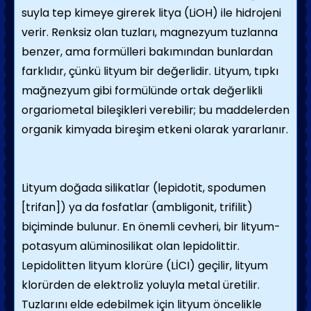
suyla tep kimeye girerek litya (LiOH) ile hidrojeni
verir. Renksiz olan tuzları, magnezyum tuzlanna
benzer, ama formülleri bakımından bunlardan
farklıdır, çünkü lityum bir değerlidir. Lityum, tıpkı
mağnezyum gibi formülünde ortak değerlikli
orgariometal bileşikleri verebilir; bu maddelerden
organik kimyada bireşim etkeni olarak yararlanır.
Lityum doğada silikatlar (lepidotit, spodumen
[trifan]) ya da fosfatlar (ambligonit, trifilit)
biçiminde bulunur. En önemli cevheri, bir lityum-
potasyum alüminosilikat olan lepidolittir.
Lepidolitten lityum klorüre (LİCI) geçilir, lityum
klorürden de elektroliz yoluyla metal üretilir.
Tuzlarını elde edebilmek için lityum öncelikle