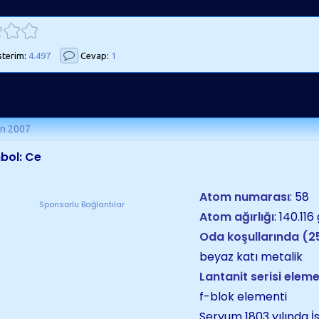
terim:
4.497
Cevap:
1
an 2007
bol: Ce
Atom
numarası
: 58
Sponsorlu Bağlantılar
Atom ağırlığı
: 140.11
Oda koşullarında (2
beyaz katı metalik
Lantanit serisi eleme
f-blok elementi
Seryum 1803 yılında İ