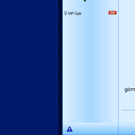
VIP Üye
VIP
göml