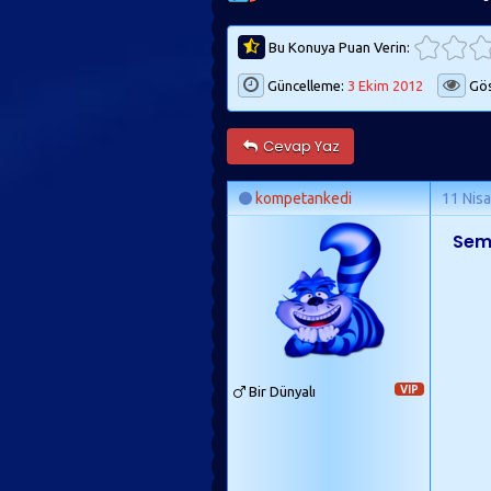
Bu Konuya Puan Verin:
Güncelleme:
3 Ekim 2012
Gös
Cevap Yaz
kompetankedi
11 Nis
Sem
Bir Dünyalı
VIP