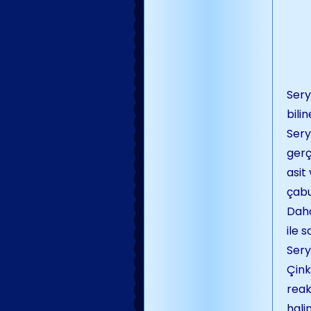
Sery
bili
Sery
gerç
asit
çabu
Daha
ile 
Sery
Çink
reak
hali