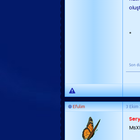
oluş
*
Son d
Efulim
3 Ekim
Ser
MsXL