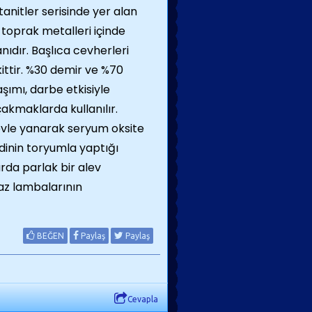
tanitler serisinde yer alan
toprak metalleri içinde
ıdır. Başlıca cevherleri
kittir. %30 demir ve %70
ımı, darbe etkisiyle
çakmaklarda kullanılır.
evle yanarak seryum oksite
dinin toryumla yaptığı
arda parlak bir alev
az lambalarının
BEĞEN
Paylaş
Paylaş
Cevapla