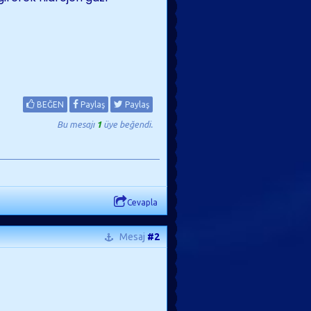
BEĞEN
Paylaş
Paylaş
Bu mesajı
1
üye beğendi.
Cevapla
Mesaj
#2