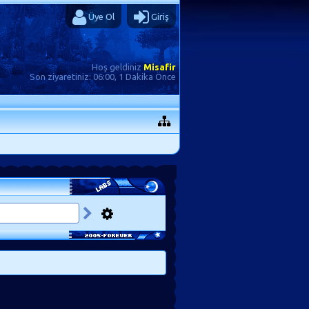
Üye Ol
Giriş
Hoş geldiniz
Misafir
Son ziyaretiniz:
06:00, 1 Dakika Önce