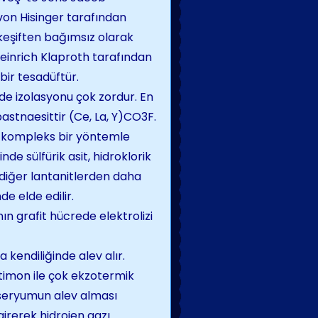
von Hisinger tarafından
u keşiften bağımsız olarak
einrich Klaproth tarafından
 bir tesadüftür.
de izolasyonu çok zordur. En
bastnaesittir (Ce, La, Y)CO3F.
k kompleks bir yöntemle
de sülfürik asit, hidroklorik
u diğer lantanitlerden daha
e elde edilir.
ın grafit hücrede elektrolizi
kendiliğinde alev alır.
timon ile çok ekzotermik
e seryumun alev alması
girerek hidrojen gazı