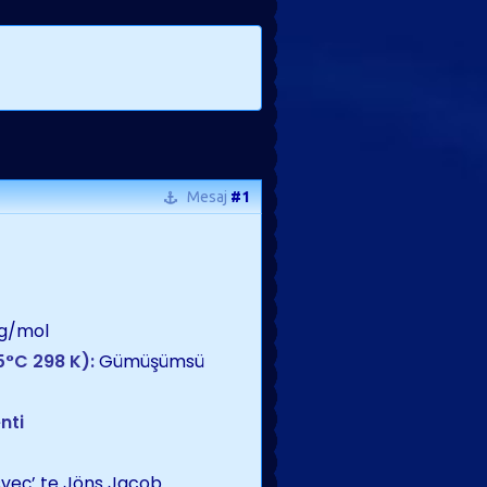
Mesaj
#1
6 g/mol
5
°
C 298 K):
Gümüşümsü
nti
sveç’ te Jöns Jacob