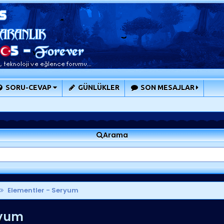
SORU-CEVAP
GÜNLÜKLER
SON MESAJLAR
Arama
Elementler - Seryum
ryum