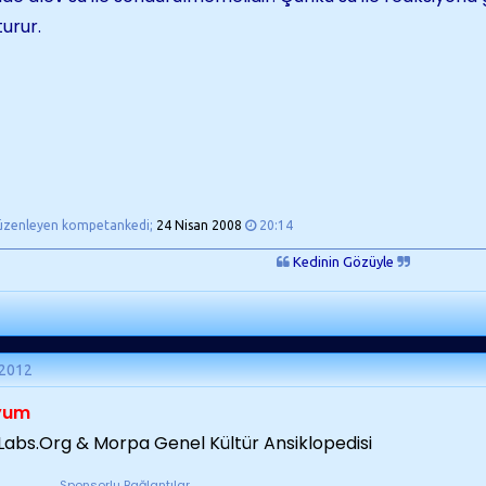
turur.
üzenleyen kompetankedi;
24 Nisan 2008
20:14
Kedinin Gözüyle
 2012
yum
abs.Org & Morpa Genel Kültür Ansiklopedisi
Sponsorlu Bağlantılar