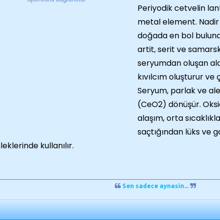
Periyodik cetvelin lan
metal element. Nadir 
doğada en bol bulunan
artit, serit ve samars
seryumdan oluşan alaş
kıvılcım oluşturur ve 
Seryum, parlak ve al
(CeO2) dönüşür. Oksi
alaşım, orta sıcaklıkl
saçtığından lüks ve g
eklerinde kullanılır.
Sen sadece aynasin...