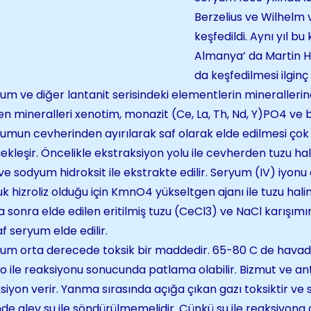
Berzelius ve Wilhelm 
keşfedildi. Aynı yıl b
Almanya’ da Martin H
da keşfedilmesi ilginç
um ve diğer lantanit serisindeki elementlerin minerallerin
nen mineralleri xenotim, monazit (Ce, La, Th, Nd, Y)PO4 ve 
umun cevherinden ayırılarak saf olarak elde edilmesi ço
ekleşir. Öncelikle ekstraksiyon yolu ile cevherden tuzu halin
 ve sodyum hidroksit ile ekstrakte edilir. Seryum (IV) iyon
k hizroliz olduğu için KmnO4 yükseltgen ajanı ile tuzu halind
 sonra elde edilen eritilmiş tuzu (CeCl3) ve NaCl karışımın
saf seryum elde edilir.
um orta derecede toksik bir maddedir. 65-80 C de havada 
o ile reaksiyonu sonucunda patlama olabilir. Bizmut ve an
siyon verir. Yanma sırasında açığa çıkan gazı toksiktir v
nde alev su ile söndürülmemelidir. Çünkü su ile reaksiyona 