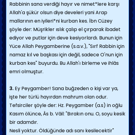
Rabbinin sana verdiği hayır ve nimet*lere karşı
Allah'a şükür olsun diye develeri yani Arap
mallarının en iyileri*ni kurban kes. İbn Cüzey
şöyle der: Müşrikler ıslık çalıp el çırparak ibadet
ediyor ve putlar için deve kesiyorlardı. Bunun için
Yüce Allah Peygamberine (s.a.v.), "Sırf Rabbin için
namaz kıl ve başkası için değil, sadece O'nun için
kurban kes" buyurdu. Bu Allah'ı birleme ve ihlâs
emri olmuştur.
3.
Ey Peygamber! Sana buğzeden o kişi var ya,
işte her türlü hayırdan mahrum olan odur.
Tefsirciler şöyle der: Hz. Peygamber (a.s) in oğlu
Kasım ölünce, Âs b. Vâil: "Bırakın onu. O, soyu kesik
bir adamdır.
Nesli yoktur. Öldüğünde adı sanı kesilecektir"