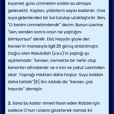
kıyamet günü ümmetim ondan su almaya
gelecektir. Kapları, yıldızların sayısı kadardır. Ona
suya gidenlerden bir kul tutulup uzaklaştırılır. Ben,
"O benim ümmetimdendir" derim. Bunun üzerine
"Sen, senden sonra onun ne yaptığını
bilmiyorsun" denilir. Ebû Hayyân şöyle der:
Kevser'in manasıyla ilgili 26 görüş anlatılmıştır.
Doğru olan Rasulullah (s.a.v)'ın yaptığı şu
açıklamadır: "Kevser, cennette bir nehir olup
kenarları altındandır ve o inci ve yakut üzerinden
akar. Toprağı miskten daha hoştur. Suyu baldan
daha tatlıdır"[8] İbn Abbâs da: "Kevser, çok
hayırdır" demiştir.
2.
Sana bu kadar nimeti ihsan eden Rabbin için
sadece O'nun rızasını gözeterek namaz kıl.