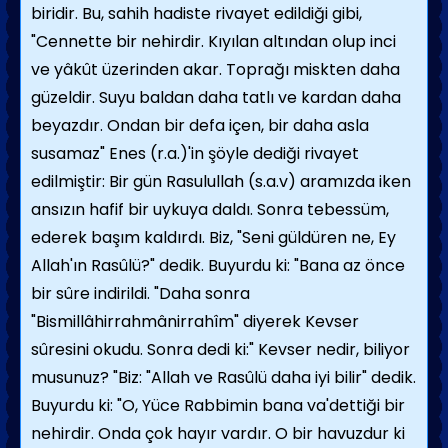
biridir. Bu, sahih hadiste rivayet edildiği gibi,
"Cennette bir nehirdir. Kıyılan altından olup inci
ve yâkût üzerinden akar. Toprağı miskten daha
güzeldir. Suyu baldan daha tatlı ve kardan daha
beyazdır. Ondan bir defa içen, bir daha asla
susamaz" Enes (r.a.)'in şöyle dediği rivayet
edilmiştir: Bir gün Rasulullah (s.a.v) aramızda iken
ansızın hafif bir uykuya daldı. Sonra tebessüm,
ederek başım kaldırdı. Biz, "Seni güldüren ne, Ey
Allah'ın Rasûlü?" dedik. Buyurdu ki: "Bana az önce
bir sûre indirildi. "Daha sonra
"Bismillâhirrahmânirrahîm" diyerek Kevser
sûresini okudu. Sonra dedi ki:" Kevser nedir, biliyor
musunuz? "Biz: "Allah ve Rasûlü daha iyi bilir" dedik.
Buyurdu ki: "O, Yüce Rabbimin bana va'dettiği bir
nehirdir. Onda çok hayır vardır. O bir havuzdur ki