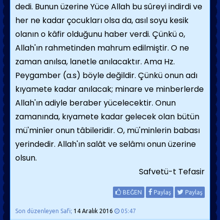
dedi. Bunun üzerine Yüce Allah bu sûreyi indirdi ve
her ne kadar çocukları olsa da, asıl soyu kesik
olanın o kâfir olduğunu haber verdi. Çünkü o,
Allah'ın rahmetinden mahrum edilmiştir. O ne
zaman anılsa, lanetle anılacaktır. Ama Hz.
Peygamber (a.s) böyle değildir. Çünkü onun adı
kıyamete kadar anılacak; minare ve minberlerde
Allah'ın adiyle beraber yücelecektir. Onun
zamanında, kıyamete kadar gelecek olan bütün
mü'minîer onun tâbileridir. O, mü'minlerin babası
yerindedir. Allah'ın salât ve selâmı onun üzerine
olsun.
Safvetü-t Tefasir
BEĞEN
Paylaş
Paylaş
Son düzenleyen Safi;
14 Aralık 2016
05:47