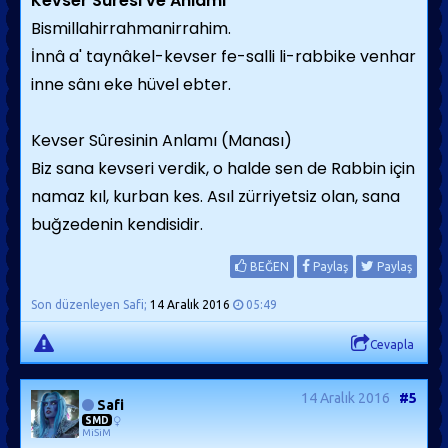
Kevser Sûresi ve Anlamı
Bismillahirrahmanirrahim.
İnnâ a' taynâkel-kevser fe-salli li-rabbike venhar
inne sânı eke hüvel ebter.
Kevser Sûresinin Anlamı (Manası)
Biz sana kevseri verdik, o halde sen de Rabbin için
namaz kıl, kurban kes. Asıl zürriyetsiz olan, sana
buğzedenin kendisidir.
BEĞEN
Paylaş
Paylaş
Son düzenleyen Safi;
14 Aralık 2016
05:49
Cevapla
14 Aralık 2016
#5
Safi
SMD
MiSiM