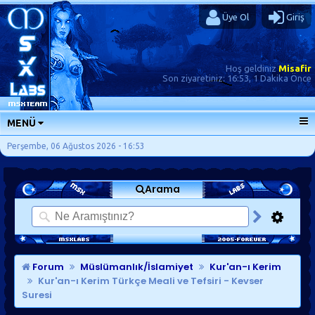
Üye Ol
Giriş
Hoş geldiniz
Misafir
Son ziyaretiniz:
16:53, 1 Dakika Önce
MENÜ
ANA SAYFA
Perşembe, 06 Ağustos 2026 - 16:53
FORUMLAR
Arama
SORU-CEVAP
GÜNLÜKLER
SON MESAJLAR
KISAYOLLAR
Forum
Müslümanlık/İslamiyet
Kur'an-ı Kerim
Kur'an-ı Kerim Türkçe Meali ve Tefsiri - Kevser
Suresi