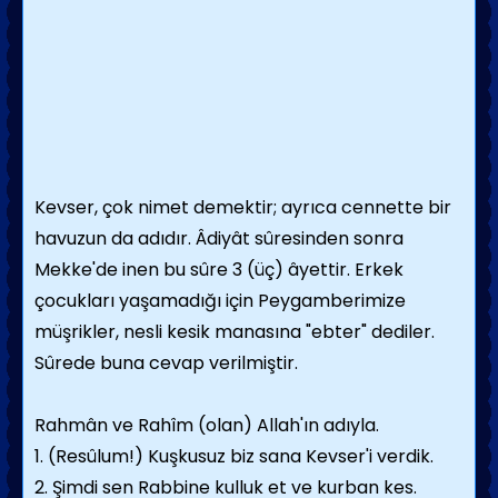
Kevser, çok nimet demektir; ayrıca cennette bir
havuzun da adıdır. Âdiyât sûresinden sonra
Mekke'de inen bu sûre 3 (üç) âyettir. Erkek
çocukları yaşamadığı için Peygamberimize
müşrikler, nesli kesik manasına "ebter" dediler.
Sûrede buna cevap verilmiştir.
Rahmân ve Rahîm (olan) Allah'ın adıyla.
1. (Resûlum!) Kuşkusuz biz sana Kevser'i verdik.
2. Şimdi sen Rabbine kulluk et ve kurban kes.