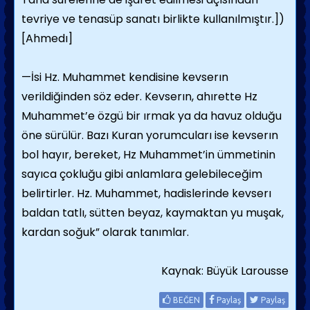
tevriye ve tenasüp sanatı birlikte kullanılmıştır.])
[Ahmedı]
—İsi Hz. Muhammet kendisine kevserın
verildiğinden söz eder. Kevserın, ahırette Hz
Muhammet’e özgü bir ırmak ya da havuz olduğu
öne sürülür. Bazı Kuran yorumcuları ise kevserın
bol hayır, bereket, Hz Muhammet’in ümmetinin
sayıca çokluğu gibi anlamlara gelebileceğim
belirtirler. Hz. Muhammet, hadislerinde kevserı
baldan tatlı, sütten beyaz, kaymaktan yu muşak,
kardan soğuk” olarak tanımlar.
Kaynak: Büyük Larousse
BEĞEN
Paylaş
Paylaş