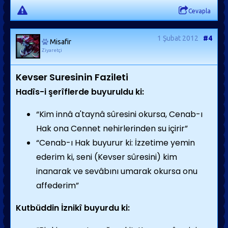
Cevapla
1 Şubat 2012
#4
Misafir
Ziyaretçi
Kevser Suresinin Fazileti
Hadîs-i şerîflerde buyuruldu ki:
“Kim innâ a'taynâ sûresini okursa, Cenab-ı
Hak ona Cennet nehirlerinden su içirir”
“Cenab-ı Hak buyurur ki: İzzetime yemin
ederim ki, seni (Kevser sûresini) kim
inanarak ve sevâbını umarak okursa onu
affederim”
Kutbüddin İznikî buyurdu ki: