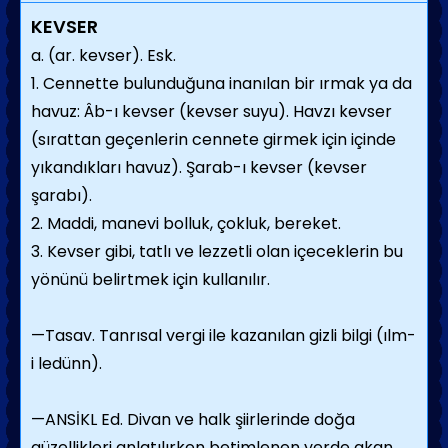
KEVSER
a. (ar. kevser). Esk.
1. Cennette bulunduğuna inanılan bir ırmak ya da
havuz: Âb-ı kevser (kevser suyu). Havzı kevser
(sırattan geçenlerin cennete girmek için içinde
yıkandıkları havuz). Şarab-ı kevser (kevser
şarabı).
2. Maddi, manevi bolluk, çokluk, bereket.
3. Kevser gibi, tatlı ve lezzetli olan içeceklerin bu
yönünü belirtmek için kullanılır.
—Tasav. Tanrısal vergi ile kazanılan gizli bilgi (ılm-
i ledünn).
—ANSİKL Ed. Divan ve halk şiirlerinde doğa
güzellikleri anlatılırken betimlenen yerde akan