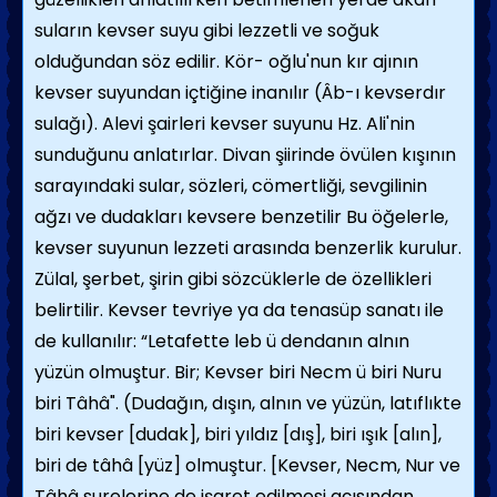
suların kevser suyu gibi lezzetli ve soğuk
olduğundan söz edilir. Kör- oğlu'nun kır ajının
kevser suyundan içtiğine inanılır (Âb-ı kevserdır
sulağı). Alevi şairleri kevser suyunu Hz. Ali'nin
sunduğunu anlatırlar. Divan şiirinde övülen kışının
sarayındaki sular, sözleri, cömertliği, sevgilinin
ağzı ve dudakları kevsere benzetilir Bu öğelerle,
kevser suyunun lezzeti arasında benzerlik kurulur.
Zülal, şerbet, şirin gibi sözcüklerle de özellikleri
belirtilir. Kevser tevriye ya da tenasüp sanatı ile
de kullanılır: “Letafette leb ü dendanın alnın
yüzün olmuştur. Bir; Kevser biri Necm ü biri Nuru
biri Tâhâ". (Dudağın, dışın, alnın ve yüzün, latıflıkte
biri kevser [dudak], biri yıldız [dış], biri ışık [alın],
biri de tâhâ [yüz] olmuştur. [Kevser, Necm, Nur ve
Tâhâ surelerine de işaret edilmesi açısından