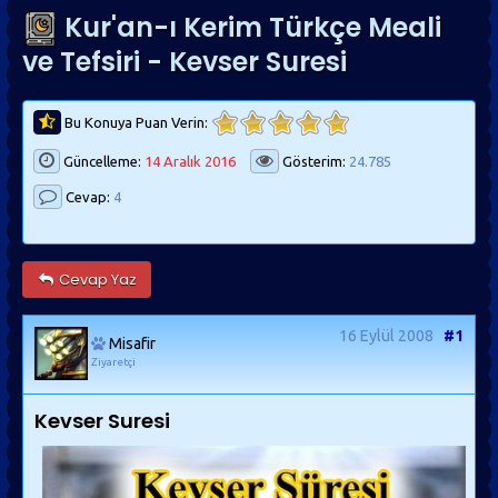
Kur'an-ı Kerim Türkçe Meali
ve Tefsiri - Kevser Suresi
Bu Konuya Puan Verin:
Güncelleme:
14 Aralık 2016
Gösterim:
24.785
Cevap:
4
Cevap Yaz
16 Eylül 2008
#1
Misafir
Ziyaretçi
Kevser Suresi