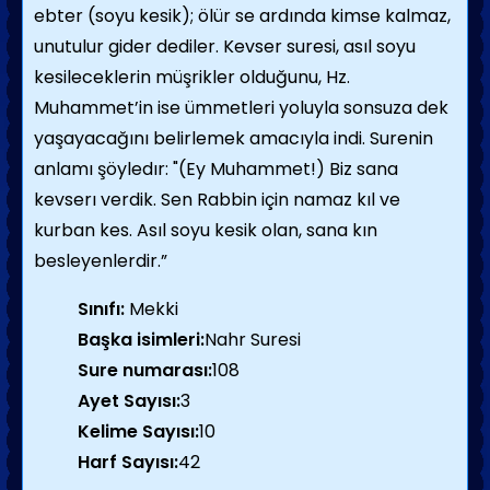
ebter (soyu kesik); ölür se ardında kimse kalmaz,
unutulur gider dediler. Kevser suresi, asıl soyu
kesileceklerin müşrikler olduğunu, Hz.
Muhammet’in ise ümmetleri yoluyla sonsuza dek
yaşayacağını belirlemek amacıyla indi. Surenin
anlamı şöyledır: "(Ey Muhammet!) Biz sana
kevserı verdik. Sen Rabbin için namaz kıl ve
kurban kes. Asıl soyu kesik olan, sana kın
besleyenlerdir.”
Sınıfı:
Mekki
Başka isimleri:
Nahr Suresi
Sure numarası:
108
Ayet Sayısı:
3
Kelime Sayısı:
10
Harf Sayısı:
42