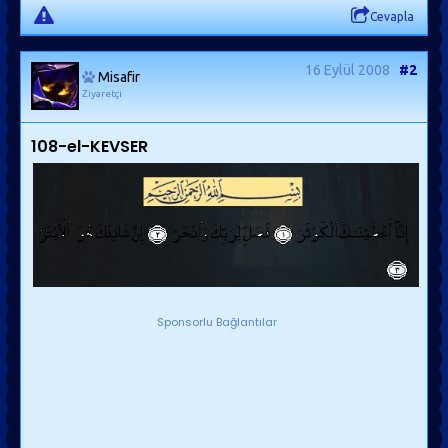
Cevapla
16 Eylül 2008
#2
Misafir
Ziyaretçi
108-el-KEVSER
Sponsorlu Bağlantılar