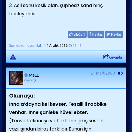
3. Asıl sonu kesik olan, şüphesiz sana hınç
besleyendir.
BEĞEN
Paylaş
Paylaş
Son düzenleyen Safi;
14 Aralık 2016
05:45
Cevapla
21 Mart 2009
#3
MeLL
Ziyaretçi
Okunuşu:
İnna a’dayna kel kevser. Fesalli li rabbike
venhar. İnne şanieke hüvel ebter.
(Tecvidli okunuşu ve harflerin çıkış sesleri
yazılışından biraz farklıdır.Bunun için