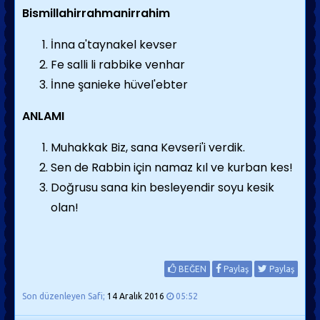
Bismillahirrahmanirrahim
İnna a'taynakel kevser
Fe salli li rabbike venhar
İnne şanieke hüvel'ebter
ANLAMI
Muhakkak Biz, sana Kevseri'i verdik.
Sen de Rabbin için namaz kıl ve kurban kes!
Doğrusu sana kin besleyendir soyu kesik
olan!
BEĞEN
Paylaş
Paylaş
Son düzenleyen Safi;
14 Aralık 2016
05:52