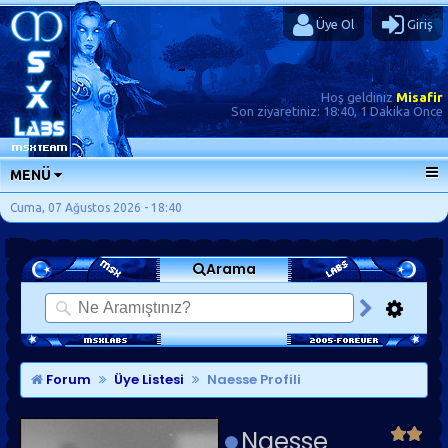
Üye Ol
Giriş
Hoş geldiniz
Misafir
Son ziyaretiniz:
18:40, 1 Dakika Önce
MENÜ
ANA SAYFA
Cuma, 07 Ağustos 2026 - 18:40
FORUMLAR
Arama
SORU-CEVAP
GÜNLÜKLER
SON MESAJLAR
KISAYOLLAR
Forum
Üye Listesi
Naesse Profili
Naesse