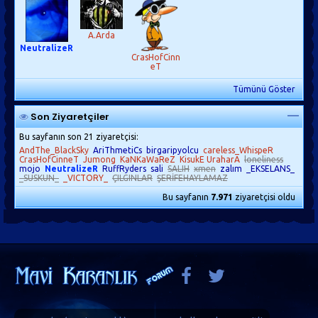
A.Arda
NeutralizeR
CrasHofCinn
eT
Tümünü Göster
Son Ziyaretçiler
Bu sayfanın son 21 ziyaretçisi:
AndThe_BlackSky
AriThmetiCs
birgaripyolcu
careless_WhispeR
CrasHofCinneT
Jumong
KaNKaWaReZ
KisukE UraharA
loneliness
mojo
NeutralizeR
RuffRyders
sali
SALIH
xmen
zalım
_EKSELANS_
_SUSKUN_
_VICTORY_
ÇILGINLAR
ŞERİFEHAYLAMAZ
Bu sayfanın
7.971
ziyaretçisi oldu