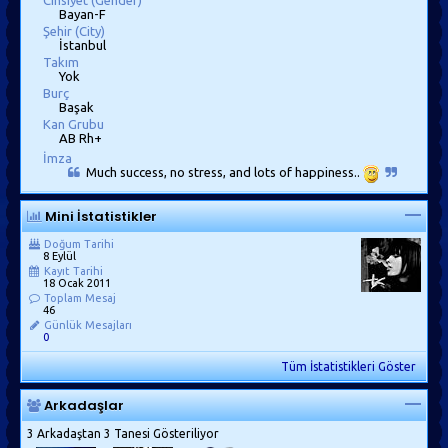
Cinsiyet (Gender)
Bayan-F
Şehir (City)
İstanbul
Takım
Yok
Burç
Başak
Kan Grubu
AB Rh+
İmza
Much success, no stress, and lots of happiness..
Mini İstatistikler
Doğum Tarihi
8 Eylül
Kayıt Tarihi
18 Ocak 2011
Toplam Mesaj
46
Günlük Mesajları
0
Tüm İstatistikleri Göster
Arkadaşlar
3 Arkadaştan 3 Tanesi Gösteriliyor