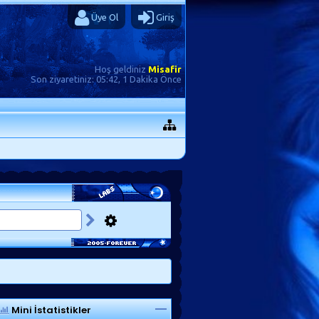
Üye Ol
Giriş
Hoş geldiniz
Misafir
Son ziyaretiniz:
05:42, 1 Dakika Önce
Mini İstatistikler