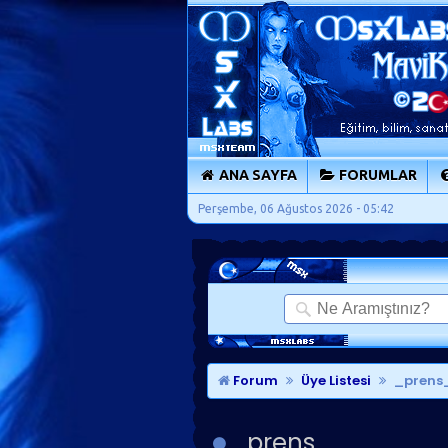
ANA SAYFA
FORUMLAR
Perşembe, 06 Ağustos 2026 - 05:42
Forum
Üye Listesi
_prens_
_prens_