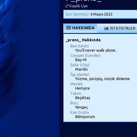
Kayıtlı Üye
Son Çevrimiçi:
4 Mayıs 2022
HAKKIMDA
İSTATISTIKLER
_prens_ Hakkında
Ben Kimim
You'll never walk alone..
Cinsiyet (Gender)
Bay-M
Şehir (City)
Mardin
İlgi alanları
Yüzme, yürüyüş, müzik dinleme
Meslek
Hemşire
Takım
Beşiktaş
Burç
Yengeç
Kan Grubu
Bilmiyorum