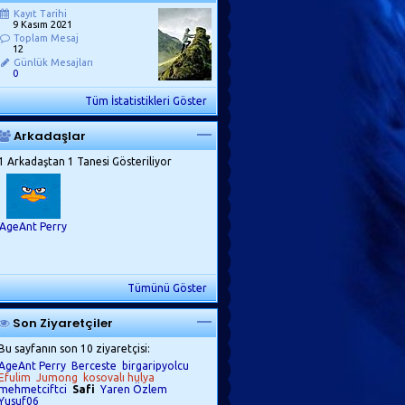
Kayıt Tarihi
9 Kasım 2021
Toplam Mesaj
12
Günlük Mesajları
0
Tüm İstatistikleri Göster
Arkadaşlar
1 Arkadaştan 1 Tanesi Gösteriliyor
AgeAnt Perry
Tümünü Göster
Son Ziyaretçiler
Bu sayfanın son 10 ziyaretçisi:
AgeAnt Perry
Berceste
birgaripyolcu
Efulim
Jumong
kosovalı hulya
mehmetciftci
Safi
Yaren Özlem
Yusuf06