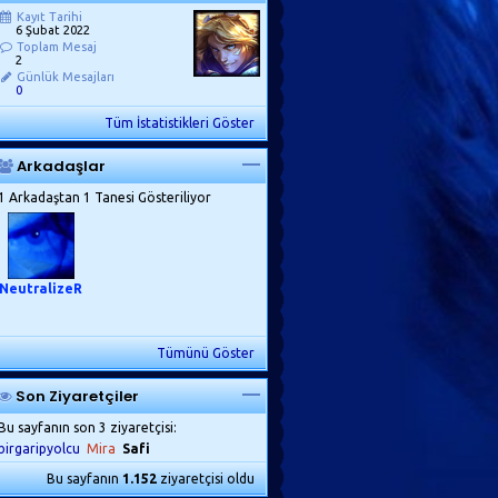
Kayıt Tarihi
6 Şubat 2022
Toplam Mesaj
2
Günlük Mesajları
0
Tüm İstatistikleri Göster
Arkadaşlar
1 Arkadaştan 1 Tanesi Gösteriliyor
NeutralizeR
Tümünü Göster
Son Ziyaretçiler
Bu sayfanın son 3 ziyaretçisi:
birgaripyolcu
Mira
Safi
Bu sayfanın
1.152
ziyaretçisi oldu