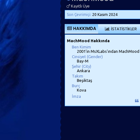
Kayıtlı Üye
Son Çevrimiçi:
20 Kasım 2024
HAKKIMDA
İSTATISTIKLER
MachMood Hakkında
Ben Kimim
2001'in MsXLabs'ından MachMood
Cinsiyet (Gender)
Bay-M
Şehir (City)
Ankara
Takım
Beşiktaş
Burç
Kova
İmza