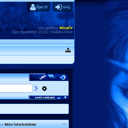
Üye Ol
Giriş
Hoş geldiniz
Misafir
Son ziyaretiniz:
22:23, 1 Dakika Önce
Mini İstatistikler