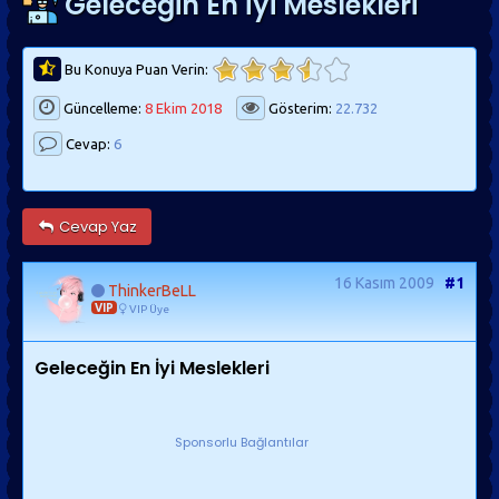
Geleceğin En İyi Meslekleri
Bu Konuya Puan Verin:
Güncelleme:
8 Ekim 2018
Gösterim:
22.732
Cevap:
6
Cevap Yaz
16 Kasım 2009
#1
ThinkerBeLL
VIP
VIP Üye
Geleceğin En İyi Meslekleri
Sponsorlu Bağlantılar