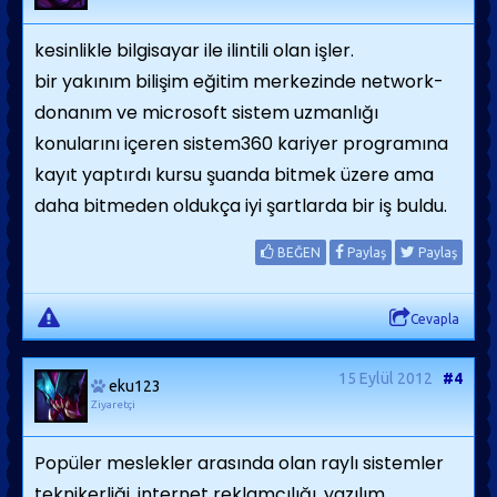
kesinlikle bilgisayar ile ilintili olan işler.
bir yakınım bilişim eğitim merkezinde network-
donanım ve microsoft sistem uzmanlığı
konularını içeren sistem360 kariyer programına
kayıt yaptırdı kursu şuanda bitmek üzere ama
daha bitmeden oldukça iyi şartlarda bir iş buldu.
BEĞEN
Paylaş
Paylaş
Cevapla
15 Eylül 2012
#4
eku123
Ziyaretçi
Popüler meslekler arasında olan raylı sistemler
teknikerliği, internet reklamcılığı, yazılım