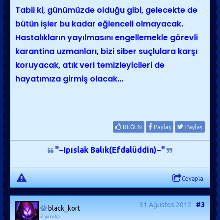
Tabii ki, günümüzde olduğu gibi, gelecekte de
bütün işler bu kadar eğlenceli olmayacak.
Hastalıkların yayılmasını engellemekle görevli
karantina uzmanları, bizi siber suçlulara karşı
koruyacak, atık veri temizleyicileri de
hayatımıza girmiş olacak...
BEĞEN
Paylaş
Paylaş
"~Ipıslak Balık(Efdalüddin)~"
Cevapla
31 Ağustos 2012
#3
black_kort
Ziyaretçi