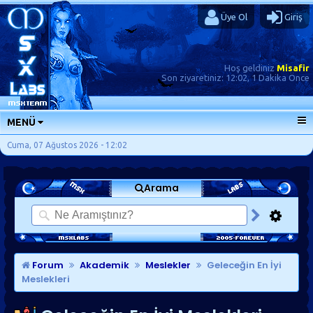
Üye Ol
Giriş
Hoş geldiniz
Misafir
Son ziyaretiniz:
12:02, 1 Dakika Önce
MENÜ
ANA SAYFA
Cuma, 07 Ağustos 2026 - 12:02
FORUMLAR
Arama
SORU-CEVAP
GÜNLÜKLER
SON MESAJLAR
KISAYOLLAR
Forum
Akademik
Meslekler
Geleceğin En İyi
Meslekleri