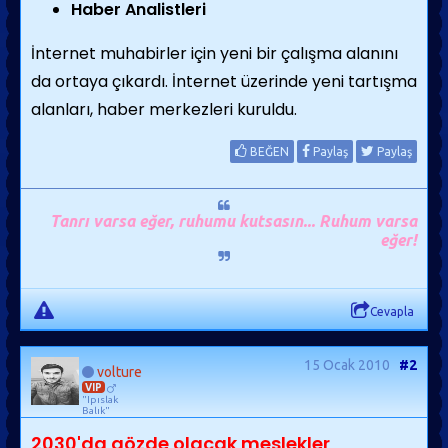
Haber Analistleri
İnternet muhabirler için yeni bir çalışma alanını
da ortaya çıkardı. İnternet üzerinde yeni tartışma
alanları, haber merkezleri kuruldu.
BEĞEN
Paylaş
Paylaş
Tanrı varsa eğer, ruhumu kutsasın... Ruhum varsa
eğer!
Cevapla
15 Ocak 2010
#2
volture
VIP
"Ipıslak
Balık"
2030'da gözde olacak meslekler