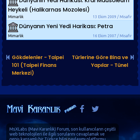
Dünyanın Yedi Harikası: Kral Mausoleum
Heykeli (Halikarnas Mozolesi)
Mimarlık
13 Ekim 2009 / Misafir
Dünyanın Yeni Yedi Harikası: Petra
Mimarlık
16 Ekim 2007 / Misafir
Gökdelenler - Taipei
Türlerine Göre Bina ve
101 (Taipei Finans
Yapılar - Tünel
Merkezi)
MsXLabs (
Mavi Karanlık
)
Forum
, son kullanıcıların çeşitli
web teknolojileri ile ilgili sorularını cevaplamak ve
geniş kapsamlı bir Türkçe bilgi paylaşımı platformu