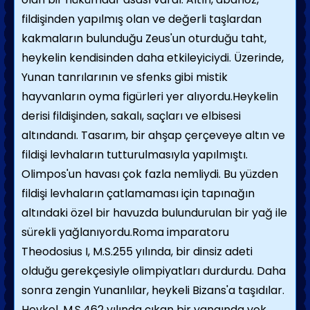
fildişinden yapılmış olan ve değerli taşlardan
kakmaların bulunduğu Zeus'un oturduğu taht,
heykelin kendisinden daha etkileyiciydi. Üzerinde,
Yunan tanrılarının
ve sfenks gibi mistik
hayvanların oyma figürleri yer alıyordu.
Heykelin
derisi fildişinden, sakalı, saçları ve elbisesi
altındandı. Tasarım, bir ahşap çerçeveye altın ve
fildişi levhaların tutturulmasıyla yapılmıştı.
Olimpos'un havası çok fazla nemliydi. Bu yüzden
fildişi levhaların çatlamaması için tapınağın
altındaki özel bir havuzda bulundurulan bir yağ ile
sürekli yağlanıyordu.
Roma imparatoru
Theodosius I, M.S.255 yılında, bir dinsiz adeti
olduğu gerekçesiyle olimpiyatları durdurdu. Daha
sonra zengin Yunanlılar, heykeli Bizans'a taşıdılar.
Heykel, M.S.462 yılında çıkan bir yangında yok