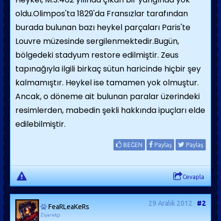
oldu.
Olimpos'ta 1829'da Fransızlar tarafından
burada bulunan bazı heykel parçaları
Paris'te
Louvre müzesinde sergilenmektedir.
Bugün,
bölgedeki stadyum restore edilmiştir. Zeus
tapınağıyla ilgili birkaç sütun haricinde hiçbir şey
kalmamıştır. Heykel ise tamamen yok olmuştur.
Ancak, o döneme ait bulunan paralar üzerindeki
resimlerden, mabedin şekli hakkında ipuçları elde
edilebilmiştir.
BEĞEN
Paylaş
Paylaş
Cevapla
29 Aralık 2012
#2
FeaRLeaKeRs
Ziyaretçi