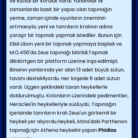
ve kutsal bir koruluk vardı. Yunanlılar ilk
zamanlarda basit bir yapısı olan tapınağın
yerine, zaman içinde oyunların öneminin
artmasıyla, yeni ve tanrıların kralının adına
yaraşır bir tapınak yapmak istediler. Bunun için
Elisli Libon yeni bir tapınak yapmaya başladı ve
M.Ö.456'da Zeus tapınağı bitirildi.
Tapınak
dikdörtgen bir platform üzerine inşa edilmişti.
Binanın yanlarında yer alan 13 adet büyük sütun,
tavanı destekliyordu. Her köşede 6 adet sütun
vardı. Üçgen şeklindeki tavan heykellerle
doldurulmuştu. Kolonların üzerindeki pedimentler,
Heracles'in heykelleriyle süslüydü. Tapınağın
içerisinde tanrıların kralı Zeus'un görkemli bir
heykeli yer alıyordu.
Heykeli, Atina'daki Parthenon
tapınağı için Athena heykelini yapan
Phidias