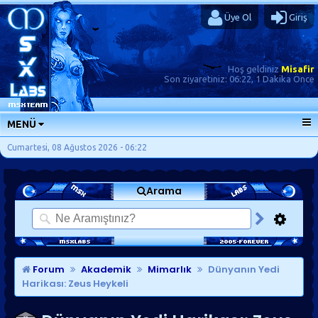
Üye Ol
Giriş
Hoş geldiniz
Misafir
Son ziyaretiniz:
06:22, 1 Dakika Önce
MENÜ
ANA SAYFA
Cumartesi, 08 Ağustos 2026 - 06:22
FORUMLAR
Arama
SORU-CEVAP
GÜNLÜKLER
SON MESAJLAR
KISAYOLLAR
Forum
Akademik
Mimarlık
Dünyanın Yedi
Harikası: Zeus Heykeli