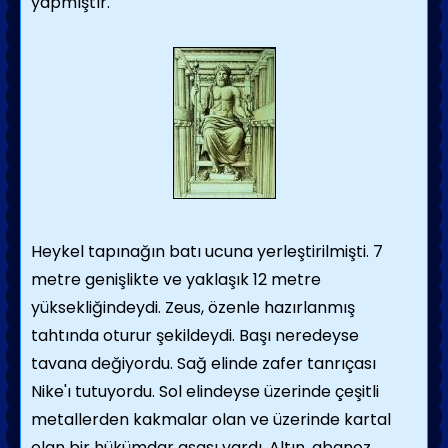
yapmıştır.
Heykel tapınağın batı ucuna yerleştirilmişti. 7
metre genişlikte ve yaklaşık 12 metre
yüksekliğindeydi. Zeus, özenle hazırlanmış
tahtında oturur şekildeydi. Başı neredeyse
tavana değiyordu. Sağ elinde zafer tanrıçası
Nike'ı tutuyordu. Sol elindeyse üzerinde çeşitli
metallerden kakmalar olan ve üzerinde kartal
olan bir hükümdar asası vardı. Altın, abanoz,