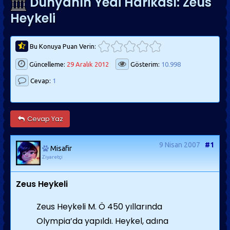
Dünyanın Yedi Harikası: Zeus
Heykeli
Bu Konuya Puan Verin:
Güncelleme:
29 Aralık 2012
Gösterim:
10.998
Cevap:
1
Cevap Yaz
9 Nisan 2007
#1
Misafir
Ziyaretçi
Zeus Heykeli
Zeus Heykeli M. Ö 450 yıllarında
Olympia’da yapıldı. Heykel, adına