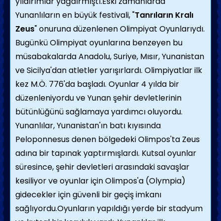
yıldırımlar yağdırmıştı.
Eski zamanlarda
Yunanlıların en büyük festivali, "
Tanrıların Kralı
Zeus
" onuruna düzenlenen Olimpiyat Oyunlarıydı.
Bugünkü Olimpiyat oyunlarına benzeyen bu
müsabakalarda Anadolu, Suriye, Mısır, Yunanistan
ve Sicilya'dan atletler yarışırlardı. Olimpiyatlar ilk
kez M.Ö. 776'da başladı. Oyunlar 4 yılda bir
düzenleniyordu ve Yunan şehir devletlerinin
bütünlüğünü sağlamaya yardımcı oluyordu.
Yunanlılar, Yunanistan'ın batı kıyısında
Peloponnesus denen bölgedeki Olimpos'ta Zeus
adına bir tapınak yaptırmışlardı. Kutsal oyunlar
süresince, şehir devletleri arasındaki savaşlar
kesiliyor ve oyunlar için Olimpos'a (Olympia)
gidecekler için güvenli bir geçiş imkanı
sağlıyordu.
Oyunların yapıldığı yerde bir stadyum