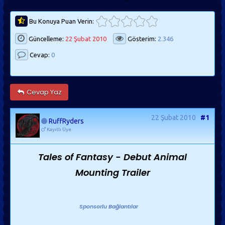
Bu Konuya Puan Verin:
Güncelleme:
22 Şubat 2010
Gösterim:
2.346
Cevap:
0
Cevap Yaz
22 Şubat 2010
#1
RuffRyders
Kayıtlı Üye
Tales of Fantasy - Debut Animal
Mounting Trailer
Sponsorlu Bağlantılar