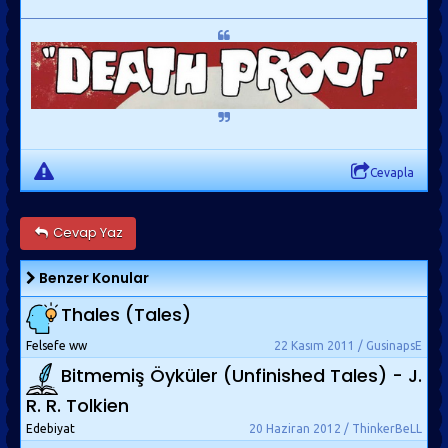
Cevapla
Cevap Yaz
Benzer Konular
Thales (Tales)
Felsefe ww
22 Kasım 2011 / GusinapsE
Bitmemiş Öyküler (Unfinished Tales) - J.
R. R. Tolkien
Edebiyat
20 Haziran 2012 / ThinkerBeLL