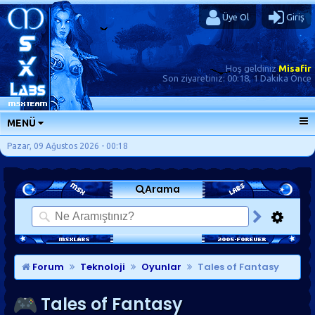
Üye Ol
Giriş
Hoş geldiniz
Misafir
Son ziyaretiniz:
00:18, 1 Dakika Önce
MENÜ
ANA SAYFA
Pazar, 09 Ağustos 2026 - 00:18
FORUMLAR
Arama
SORU-CEVAP
GÜNLÜKLER
SON MESAJLAR
KISAYOLLAR
Forum
Teknoloji
Oyunlar
Tales of Fantasy
Tales of Fantasy