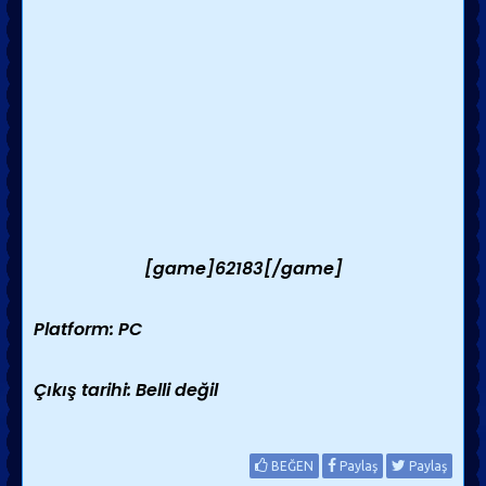
[game]62183[/game]
Platform: PC
Çıkış tarihi: Belli değil
BEĞEN
Paylaş
Paylaş