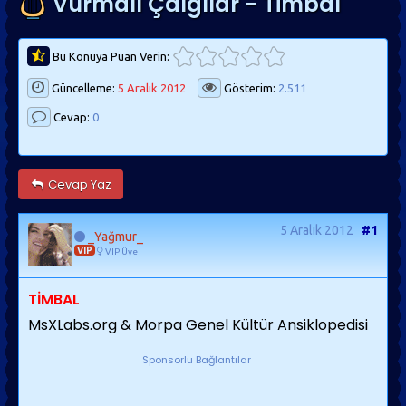
Vurmalı Çalgılar - Timbal
Bu Konuya Puan Verin:
Güncelleme:
5 Aralık 2012
Gösterim:
2.511
Cevap:
0
Cevap Yaz
5 Aralık 2012
#1
_Yağmur_
VIP
VIP Üye
TİMBAL
MsXLabs.org & Morpa Genel Kültür Ansiklopedisi
Sponsorlu Bağlantılar