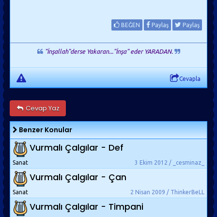
BEĞEN
Paylaş
Paylaş
"İnşallah"derse Yakaran..."İnşa" eder YARADAN.
Cevapla
Cevap Yaz
Benzer Konular
Vurmalı Çalgılar - Def
Sanat
3 Ekim 2012 / _cesminaz_
Vurmalı Çalgılar - Çan
Sanat
2 Nisan 2009 / ThinkerBeLL
Vurmalı Çalgılar - Timpani