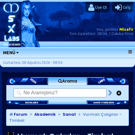
Üye Ol
Giriş
Hoş geldiniz
Misafir
Son ziyaretiniz:
08:04, 1 Dakika Önce
MENÜ
ANA SAYFA
Cumartesi, 08 Ağustos 2026 - 08:04
FORUMLAR
Arama
SORU-CEVAP
GÜNLÜKLER
SON MESAJLAR
KISAYOLLAR
Forum
Akademik
Sanat
Vurmalı Çalgılar -
Timbal