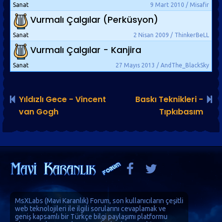
Sanat
9 Mart 2010 / Misafir
Vurmalı Çalgılar (Perküsyon)
Sanat
2 Nisan 2009 / ThinkerBeLL
Vurmalı Çalgılar - Kanjira
Sanat
27 Mayıs 2013 / AndThe_BlackSky
Yıldızlı Gece - Vincent
Baskı Teknikleri -
van Gogh
Tıpkıbasım
MsXLabs (
Mavi Karanlık
)
Forum
, son kullanıcıların çeşitli
web teknolojileri ile ilgili sorularını cevaplamak ve
geniş kapsamlı bir Türkçe bilgi paylaşımı platformu