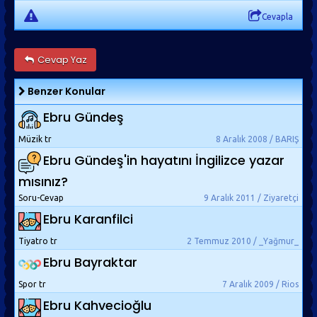
Cevapla
Cevap Yaz
Benzer Konular
Ebru Gündeş
Müzik tr
8 Aralık 2008 / BARIŞ
Ebru Gündeş'in hayatını İngilizce yazar
mısınız?
Soru-Cevap
9 Aralık 2011 / Ziyaretçi
Ebru Karanfilci
Tiyatro tr
2 Temmuz 2010 / _Yağmur_
Ebru Bayraktar
Spor tr
7 Aralık 2009 / Rios
Ebru Kahvecioğlu