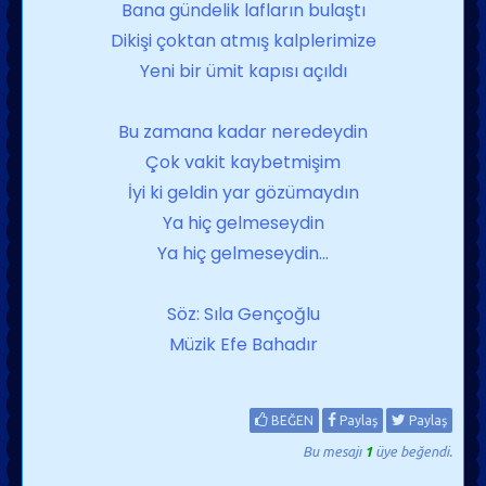
Bana gündelik lafların bulaştı
Dikişi çoktan atmış kalplerimize
Yeni bir ümit kapısı açıldı
Bu zamana kadar neredeydin
Çok vakit kaybetmişim
İyi ki geldin yar gözümaydın
Ya hiç gelmeseydin
Ya hiç gelmeseydin...
Söz: Sıla Gençoğlu
Müzik Efe Bahadır
BEĞEN
Paylaş
Paylaş
Bu mesajı
1
üye beğendi.