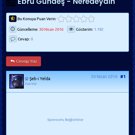
Ebru Gündeş - Neredeydin
Bu Konuya Puan Verin:
Güncelleme:
30 Nisan 2016
Gösterim:
1.192
Cevap:
0
Cevap Yaz
30 Nisan 2016
#1
Şeb-i Yelda
Ziyaretçi
Sponsorlu Bağlantılar