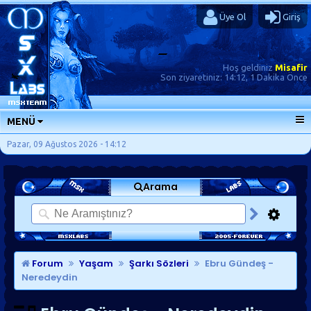
Üye Ol
Giriş
Hoş geldiniz
Misafir
Son ziyaretiniz:
14:12, 1 Dakika Önce
MENÜ
ANA SAYFA
Pazar, 09 Ağustos 2026 - 14:12
FORUMLAR
Arama
SORU-CEVAP
GÜNLÜKLER
SON MESAJLAR
KISAYOLLAR
Forum
Yaşam
Şarkı Sözleri
Ebru Gündeş -
Neredeydin