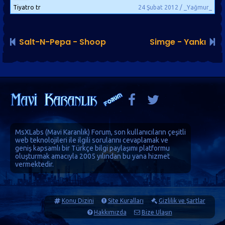
Tiyatro tr
24 Şubat 2012 / _Yağmur_
Salt-N-Pepa - Shoop
Simge - Yankı
MsXLabs (
Mavi Karanlık
)
Forum
, son kullanıcıların çeşitli
web teknolojileri ile ilgili sorularını cevaplamak ve
geniş kapsamlı bir Türkçe bilgi paylaşımı platformu
oluşturmak amacıyla 2005 yılından bu yana hizmet
vermektedir.
Konu Dizini
Site Kuralları
Gizlilik ve Şartlar
Hakkımızda
Bize Ulaşın