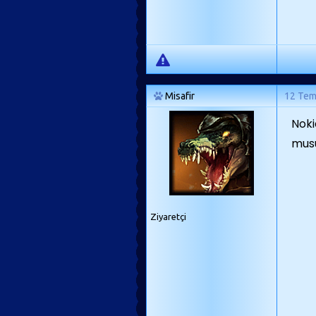
Misafir
12 Te
Noki
mus
Ziyaretçi