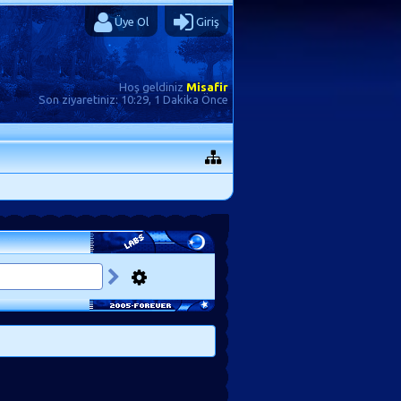
Üye Ol
Giriş
Hoş geldiniz
Misafir
Son ziyaretiniz:
10:29, 1 Dakika Önce