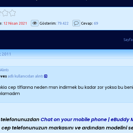
e:
12 Nisan 2021
Gösterim:
79.422
Cevap:
69
Sayfa
t 2011
Alıntı
eves
adlı kullanıcıdan alıntı
kia cep tlflarına neden msn indirmek bu kadar zor yoksa bu benim
nlamadım
 telefonunuzdan
Chat on your mobile phone | eBuddy 
n cep telefonunuzun markasını ve ardından modelini seç