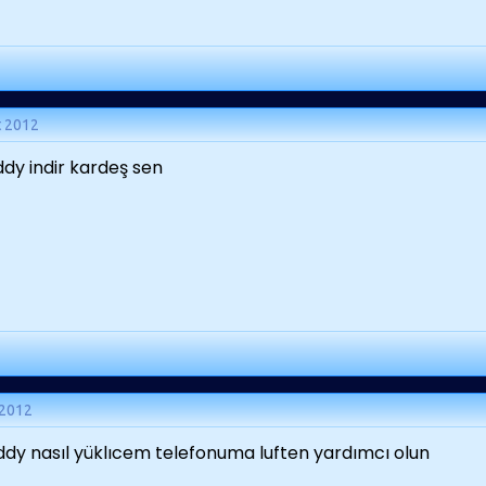
t 2012
dy indir kardeş sen
 2012
dy nasıl yüklıcem telefonuma luften yardımcı olun