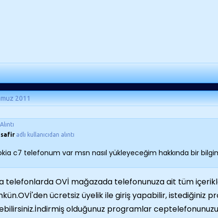
mmuz 2011
Alıntı
safir
adlı kullanıcıdan alıntı
okia c7 telefonum var msn nasıl yükleyeceğim hakkında bir bilg
a telefonlarda OVİ mağazada telefonunuza ait tüm içerikl
ün.OVİ'den ücretsiz üyelik ile giriş yapabilir, istediğiniz p
rebilirsiniz.İndirmiş olduğunuz programlar ceptelefonunu