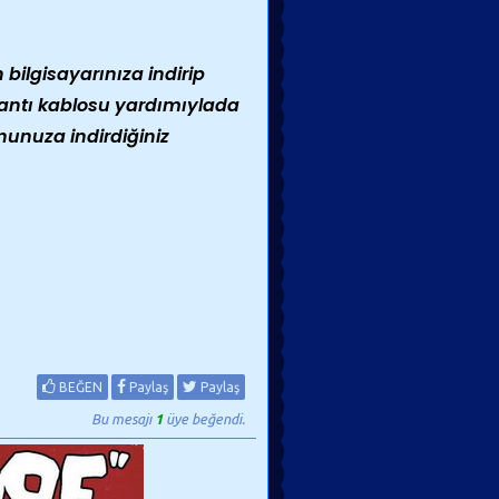
bilgisayarınıza indirip
antı kablosu yardımıylada
nunuza indirdiğiniz
BEĞEN
Paylaş
Paylaş
Bu mesajı
1
üye beğendi.