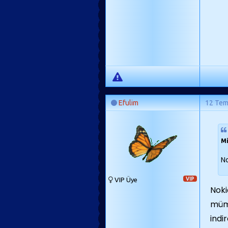
Efulim
12 Te
Mi
N
VIP Üye
VIP
Noki
mümk
indi