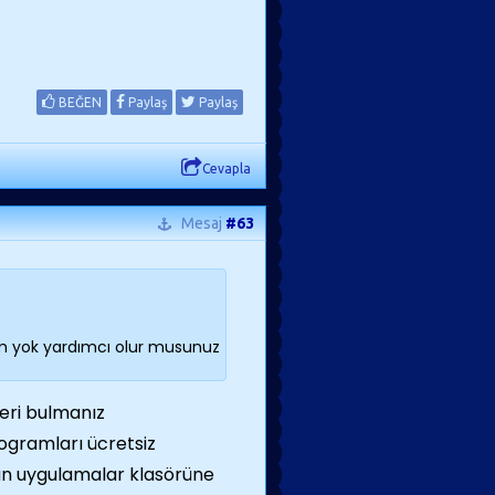
BEĞEN
Paylaş
Paylaş
Cevapla
Mesaj
#63
im yok yardımcı olur musunuz
eri bulmanız
rogramları ücretsiz
zun uygulamalar klasörüne