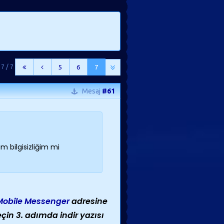
 7 / 7
5
6
7
Mesaj
#61
 bilgisizliğim mi
Mobile Messenger
adresine
in 3. adımda indir yazısı