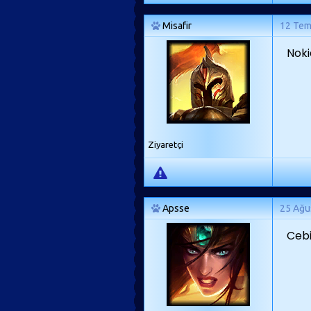
Misafir
12 Te
Noki
Ziyaretçi
Apsse
25 Ağu
Ceb