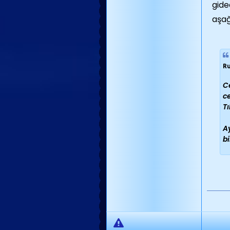
gide
aşağ
Ru
C
c
Tı
A
bi