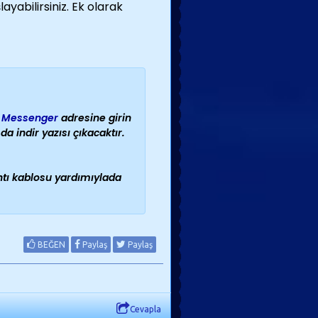
ayabilirsiniz. Ek olarak
e Messenger
adresine girin
 indir yazısı çıkacaktır.
antı kablosu yardımıylada
BEĞEN
Paylaş
Paylaş
Cevapla