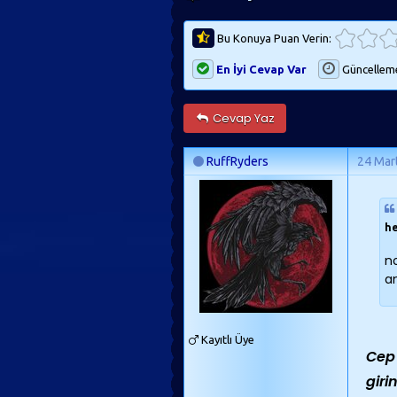
Bu Konuya Puan Verin:
En İyi Cevap Var
Güncellem
Cevap Yaz
RuffRyders
24 Mar
h
no
a
Kayıtlı Üye
Cep
giri