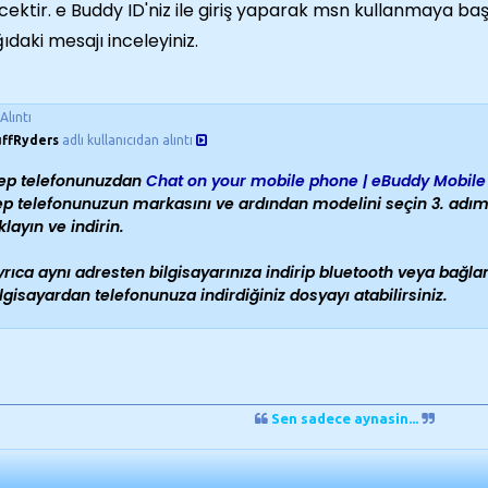
cektir. e Buddy ID'niz ile giriş yaparak msn kullanmaya başl
ıdaki mesajı inceleyiniz.
Alıntı
ffRyders
adlı kullanıcıdan alıntı
ep telefonunuzdan
Chat on your mobile phone | eBuddy Mobil
ep telefonunuzun markasını ve ardından modelini seçin 3. adımda
klayın ve indirin.
yrıca aynı adresten bilgisayarınıza indirip bluetooth veya bağl
lgisayardan telefonunuza indirdiğiniz dosyayı atabilirsiniz.
Sen sadece aynasin...