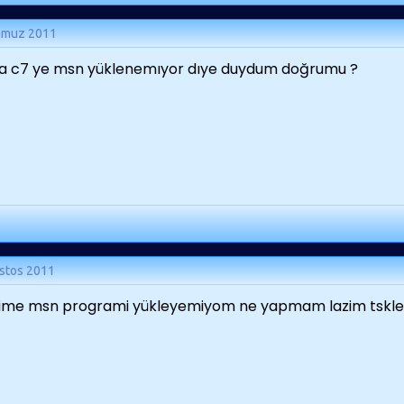
mmuz 2011
a c7 ye msn yüklenemıyor dıye duydum doğrumu ?
stos 2011
ime msn programi yükleyemiyom ne yapmam lazim tskle