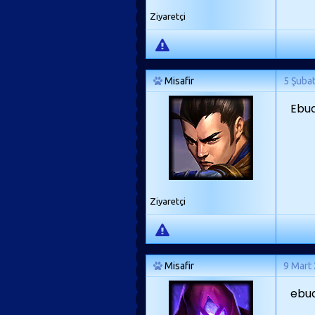
Ziyaretçi
Misafir
5 Şuba
Ebud
Ziyaretçi
Misafir
9 Mart
ebud