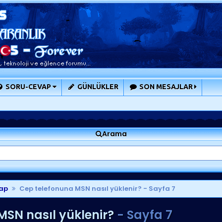
SORU-CEVAP
GÜNLÜKLER
SON MESAJLAR
Arama
ap
Cep telefonuna MSN nasıl yüklenir?
- Sayfa 7
SN nasıl yüklenir?
- Sayfa 7