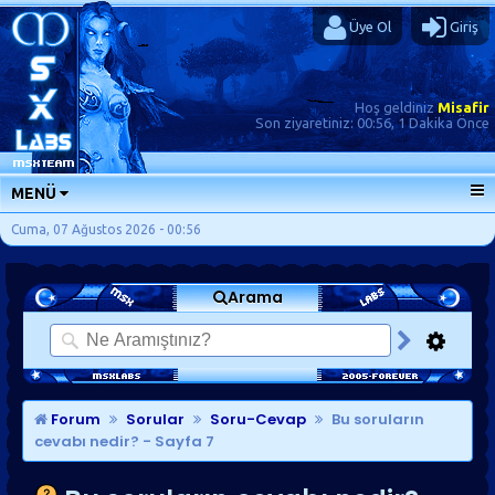
Üye Ol
Giriş
Hoş geldiniz
Misafir
Son ziyaretiniz:
00:56, 1 Dakika Önce
MENÜ
ANA SAYFA
Cuma, 07 Ağustos 2026 - 00:56
FORUMLAR
Arama
SORU-CEVAP
GÜNLÜKLER
SON MESAJLAR
KISAYOLLAR
Forum
Sorular
Soru-Cevap
Bu soruların
cevabı nedir?
- Sayfa 7