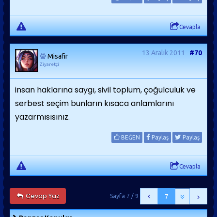
Cevapla
13 Aralık 2011
#70
Misafir
Ziyaretçi
insan haklarına saygı, sivil toplum, çoğulculuk ve
serbest seçim bunların kısaca anlamlarını
yazarmısısınız.
BEĞEN
Paylaş
Paylaş
Cevapla
Cevap Yaz
Sayfa 7 / 9
7