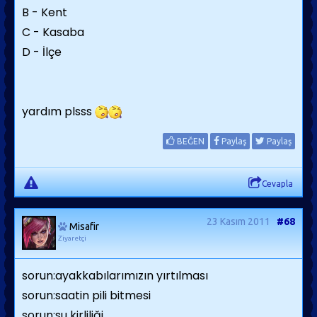
B - Kent
C - Kasaba
D - İlçe
yardım plsss
BEĞEN
Paylaş
Paylaş
Cevapla
23 Kasım 2011
#68
Misafir
Ziyaretçi
sorun:ayakkabılarımızın yırtılması
sorun:saatin pili bitmesi
sorun:su kirliliği