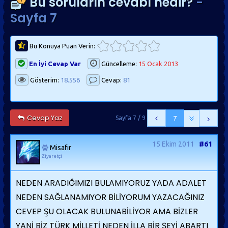
Bu soruların cevabı nedir?
-
Sayfa 7
Bu Konuya Puan Verin:
En İyi Cevap Var
Güncelleme:
15 Ocak 2013
Gösterim:
18.556
Cevap:
81
Cevap Yaz
Sayfa 7 / 9
7
15 Ekim 2011
#61
Misafir
Ziyaretçi
NEDEN ARADIĞIMIZI BULAMIYORUZ YADA ADALET
NEDEN SAĞLANAMIYOR BİLİYORUM YAZACAĞINIZ
CEVEP ŞU OLACAK BULUNABİLİYOR AMA BİZLER
YANİ BİZ TÜRK MİLLETİ NEDEN İLLA BİR ŞEYİ ABARTI