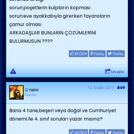
sorun:poşetlerin kulpların kopması
sorun:eve ayakkabıyla girerken fayansların
çamur olması
ARKADAŞLAR BUNLARIN ÇÖZÜMLERİNİ
BULURMUSUN ????
BEĞEN
Paylaş
Paylaş
Cevapla
12 Aralık 2011
#69
nano
Ziyaretçi
Bana 4 tane,beşeri veya doğal ve Cumhuriyet
dönemi ile 4. sınıf soruları yazar mısınız?
BEĞEN
Paylaş
Paylaş