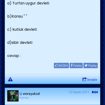
a) Turfan uygur devleti
b)Kansu " "
c) kutluk devleti
d)sibir devleti
cevap :
BEĞEN
Paylaş
Paylaş
Cevapla
12 Kasım 2011
#64
emreyuksel
Ziyaretçi