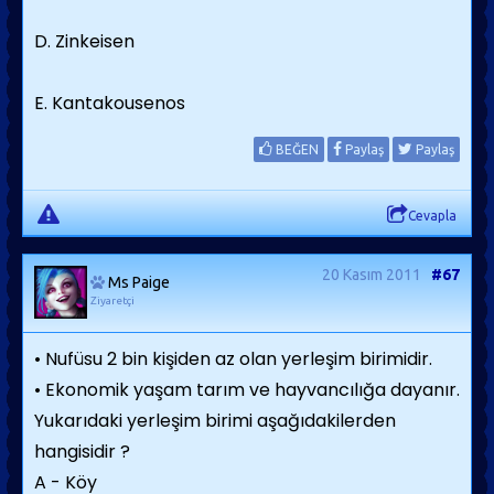
D. Zinkeisen
E. Kantakousenos
BEĞEN
Paylaş
Paylaş
Cevapla
20 Kasım 2011
#67
Ms Paige
Ziyaretçi
• Nufüsu 2 bin kişiden az olan yerleşim birimidir.
• Ekonomik yaşam tarım ve hayvancılığa dayanır.
Yukarıdaki yerleşim birimi aşağıdakilerden
hangisidir ?
A - Köy