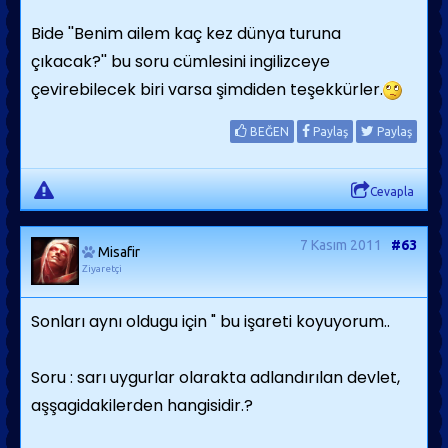
Bide ''Benim ailem kaç kez dünya turuna
çıkacak?'' bu soru cümlesini ingilizceye
çevirebilecek biri varsa şimdiden teşekkürler.
BEĞEN
Paylaş
Paylaş
Cevapla
7 Kasım 2011
#63
Misafir
Ziyaretçi
Sonları aynı oldugu için " bu işareti koyuyorum..
Soru : sarı uygurlar olarakta adlandırılan devlet,
aşşagidakilerden hangisidir.?