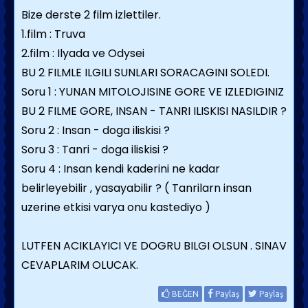
Bize derste 2 film izlettiler.
1.film : Truva
2.film : Ilyada ve Odysei
BU 2 FILMLE ILGILI SUNLARI SORACAGINI SOLEDI.
Soru 1 : YUNAN MITOLOJISINE GORE VE IZLEDIGINIZ
BU 2 FILME GORE, INSAN - TANRI ILISKISI NASILDIR ?
Soru 2 : Insan - doga iliskisi ?
Soru 3 : Tanri - doga iliskisi ?
Soru 4 : Insan kendi kaderini ne kadar
belirleyebilir , yasayabilir ? ( Tanrilarn insan
uzerine etkisi varya onu kastediyo )
LUTFEN ACIKLAYICI VE DOGRU BILGI OLSUN . SINAV
CEVAPLARIM OLUCAK.
BEĞEN
Paylaş
Paylaş