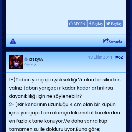
BEĞEN
Paylaş
Paylaş
Cevapla
18 Ekim 2011
#62
crazy68
Ziyaretçi
1-)Taban yarıçapı r,yüksekliği 2r olan bir silindirin
yalnız taban yarıçapı r kadar kadar artırılırsa
dayanıklılığı için ne söylenebilir?
2- )Bir kenarının uzunluğu 4 cm olan bir küpün
içine yarıçapı 1 cm olan içi dolu,metal kürelerden
en fazla x tane konuyor.Ve daha sonra küp
tamamen su ile dolduruluyor.Buna göre;