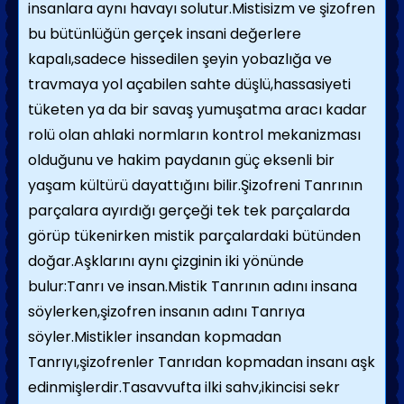
insanlara aynı havayı solutur.Mistisizm ve şizofren
bu bütünlüğün gerçek insani değerlere
kapalı,sadece hissedilen şeyin yobazlığa ve
travmaya yol açabilen sahte düşlü,hassasiyeti
tüketen ya da bir savaş yumuşatma aracı kadar
rolü olan ahlaki normların kontrol mekanizması
olduğunu ve hakim paydanın güç eksenli bir
yaşam kültürü dayattığını bilir.Şizofreni Tanrının
parçalara ayırdığı gerçeği tek tek parçalarda
görüp tükenirken mistik parçalardaki bütünden
doğar.Aşklarını aynı çizginin iki yönünde
bulur:Tanrı ve insan.Mistik Tanrının adını insana
söylerken,şizofren insanın adını Tanrıya
söyler.Mistikler insandan kopmadan
Tanrıyı,şizofrenler Tanrıdan kopmadan insanı aşk
edinmişlerdir.Tasavvufta ilki sahv,ikincisi sekr