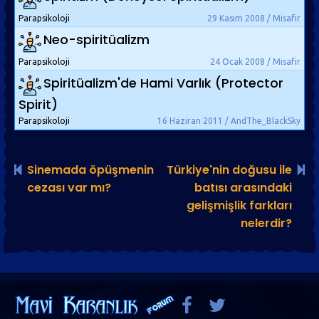
Parapsikoloji
29 Kasım 2008 / Misafir
Neo-spiritüalizm
Parapsikoloji
24 Ocak 2008 / Misafir
Spiritüalizm'de Hami Varlık (Protector
Spirit)
Parapsikoloji
16 Haziran 2011 / AndThe_BlackSky
Sinemada öpüşmenin
Türkiye'nin doğusu ile
cezası var mı?
batısı arasındaki
gelişmişlik farkları
nelerdir?