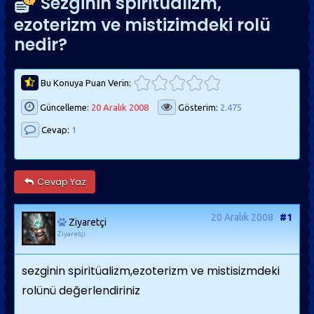
Sezginin spiritüalizm,
ezoterizm ve mistizimdeki rolü
nedir?
Bu Konuya Puan Verin:
Güncelleme:
20 Aralık 2008
Gösterim:
2.475
Cevap:
1
Cevap Yaz
20 Aralık 2008
#1
Ziyaretçi
Ziyaretçi
sezginin spiritüalizm,ezoterizm ve mistisizmdeki
rolünü değerlendiriniz