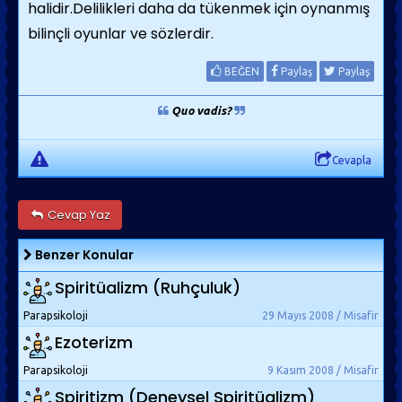
halidir.Delilikleri daha da tükenmek için oynanmış
bilinçli oyunlar ve sözlerdir.
BEĞEN
Paylaş
Paylaş
Quo vadis?
Cevapla
Cevap Yaz
Benzer Konular
Spiritüalizm (Ruhçuluk)
Parapsikoloji
29 Mayıs 2008 / Misafir
Ezoterizm
Parapsikoloji
9 Kasım 2008 / Misafir
Spiritizm (Deneysel Spiritüalizm)