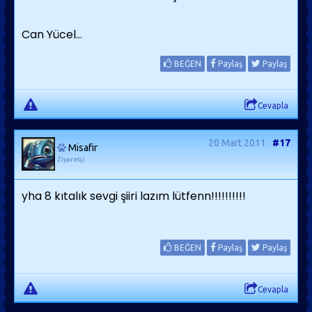
Can Yücel...
BEĞEN
Paylaş
Paylaş
Cevapla
20 Mart 2011
#17
Misafir
Ziyaretçi
yha 8 kıtalık sevgi şiiri lazım lütfenn!!!!!!!!!!
BEĞEN
Paylaş
Paylaş
Cevapla