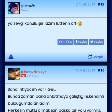
2 Ocak 2011
#15
Misafir
Ziyaretçi
ya sevgi konulu şiir lazım lütfenn off
BEĞEN
Paylaş
Paylaş
Cevapla
15 Mart 2011
#16
kosovalı hulya
VIP
VIP Üye
Sana İhtiyacım var ! Gel...
Bunca zaman bana anlatmaya çalıştığını,kendimi
bulduğumda anladım.
Herkesin mutlu olmak için başka bir yolu varmış,