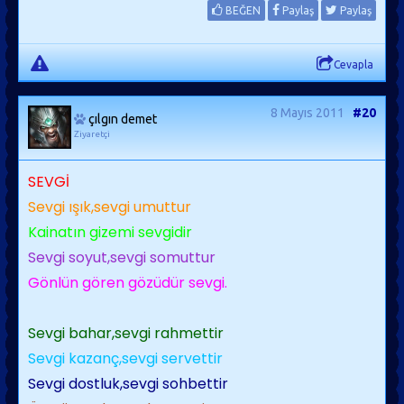
BEĞEN
Paylaş
Paylaş
Cevapla
8 Mayıs 2011
#20
çılgın demet
Ziyaretçi
SEVGİ
Sevgi ışık,sevgi umuttur
Kainatın gizemi sevgidir
Sevgi soyut,sevgi somuttur
Gönlün gören gözüdür sevgi.
Sevgi bahar,sevgi rahmettir
Sevgi kazanç,sevgi servettir
Sevgi dostluk,sevgi sohbettir