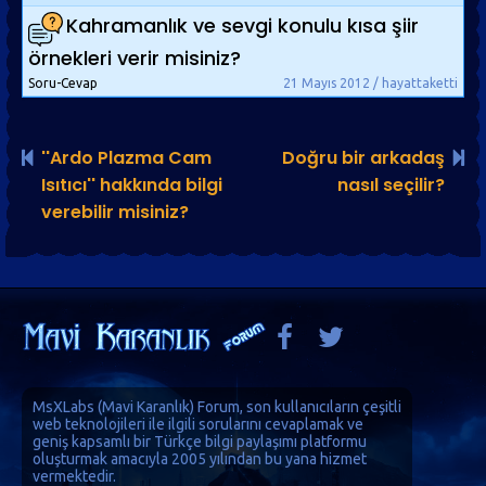
Kahramanlık ve sevgi konulu kısa şiir
örnekleri verir misiniz?
Soru-Cevap
21 Mayıs 2012 / hayattaketti
''Ardo Plazma Cam
Doğru bir arkadaş
Isıtıcı'' hakkında bilgi
nasıl seçilir?
verebilir misiniz?
MsXLabs (
Mavi Karanlık
)
Forum
, son kullanıcıların çeşitli
web teknolojileri ile ilgili sorularını cevaplamak ve
geniş kapsamlı bir Türkçe bilgi paylaşımı platformu
oluşturmak amacıyla 2005 yılından bu yana hizmet
vermektedir.