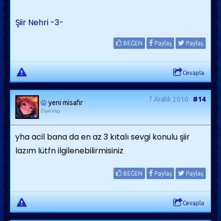
Şiir Nehri -3-
BEĞEN
Paylaş
Paylaş
Cevapla
7 Aralık 2010
#14
yeni misafir
Ziyaretçi
yha acil bana da en az 3 kıtalı sevgi konulu şiir
lazım lütfn ilgilenebilirmisiniz
BEĞEN
Paylaş
Paylaş
Cevapla