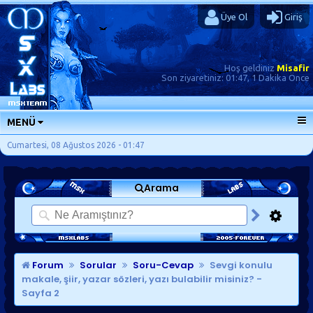
Üye Ol
Giriş
Hoş geldiniz
Misafir
Son ziyaretiniz:
01:47, 1 Dakika Önce
MENÜ
ANA SAYFA
Cumartesi, 08 Ağustos 2026 - 01:47
FORUMLAR
Arama
SORU-CEVAP
GÜNLÜKLER
SON MESAJLAR
KISAYOLLAR
Forum
Sorular
Soru-Cevap
Sevgi konulu
makale, şiir, yazar sözleri, yazı bulabilir misiniz?
-
Sayfa 2