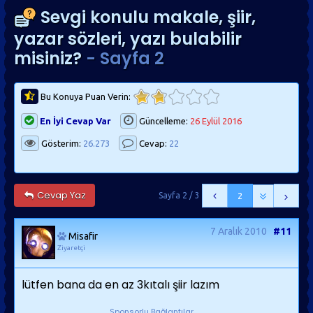
Sevgi konulu makale, şiir,
yazar sözleri, yazı bulabilir
misiniz?
- Sayfa 2
Bu Konuya Puan Verin:
En İyi Cevap Var
Güncelleme:
26 Eylül 2016
Gösterim:
26.273
Cevap:
22
Cevap Yaz
Sayfa 2 / 3
2
7 Aralık 2010
#11
Misafir
Ziyaretçi
lütfen bana da en az 3kıtalı şiir lazım
Sponsorlu Bağlantılar