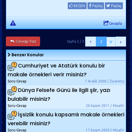
BEĞEN
Paylaş
Paylaş
Cevapla
Cevap Yaz
Sayfa 2 / 3
2
Benzer Konular
Cumhuriyet ve Atatürk konulu bir
makale örnekleri verir misiniz?
Soru-Cevap
7 Aralık 2008 / Ziyaretçi
Dünya Felsefe Günü ile ilgili şiir, yazı
bulabilir misiniz?
Soru-Cevap
20 Kasım 2011 / Misafir
İşsizlik konulu kapsamlı makale örnekleri
verebilir misiniz?
Soru-Cevap
17 Kasım 2009 / Misafir