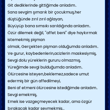
Git dediklerinde gittiğimde anladım..
Sana sevgim şımarık bir çocukmuş,her
düştüğünde zırıl zırıl ağlayan,
Büyüyüp bana sımsıkı sarıldığında anladım..
Özür dilemek değil, ''affet beni'' diye haykırmak
istemekmiş pişman
olmak, Gerçekten pişman olduğumda anladım..
Ve gurur, kaybedenlerin,acizlerin maskesiymiş,
Sevgi dolu yüreklerin gururu olmazmış,
Yüreğimde sevgi bulduğumda anladım..
Ölürcesine isteyen,beklemez,sadece umut
edermiş bir gün affedilmeyi,
Beni af etmeni ölürcesine istediğimde anladım..
Sevgi emekmiş,
Emek ise vazgeçmeyecek kadar, ama özgür
bırakacak kadar sevmekmiş...