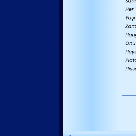
Sanm
Her 
Yaşı
Zama
Hang
Onu 
Hey
Plat
Hiss