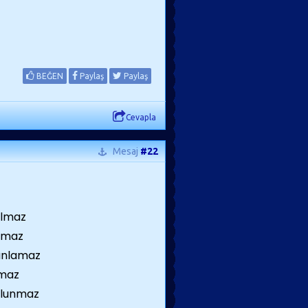
BEĞEN
Paylaş
Paylaş
Cevapla
Mesaj
#22
olmaz
olmaz
 anlamaz
lmaz
ulunmaz