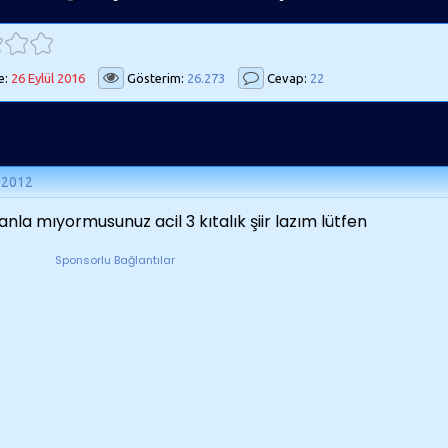
e:
26 Eylül 2016
Gösterim:
26.273
Cevap:
22
 2012
anla mıyormusunuz acil 3 kıtalık şiir lazım lütfen
Sponsorlu Bağlantılar