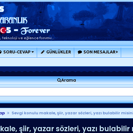
SORU-CEVAP
GÜNLÜKLER
SON MESAJLAR
Arama
ap
Sevgi konulu makale, şiir, yazar sözleri, yazı bulabilir misin
e, şiir, yazar sözleri, yazı bulabilir 