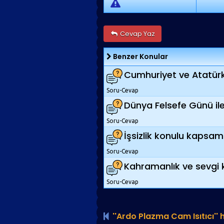
Cevap Yaz
Benzer Konular
Cumhuriyet ve Atatürk 
Soru-Cevap
Dünya Felsefe Günü ile il
Soru-Cevap
İşsizlik konulu kapsaml
Soru-Cevap
Kahramanlık ve sevgi ko
Soru-Cevap
''Ardo Plazma Cam Isıtıcı'' h