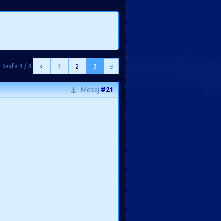
Sayfa 3 / 3
1
2
3
Mesaj
#21