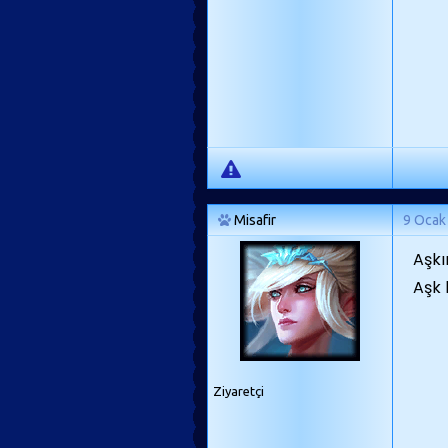
Misafir
9 Ocak
Aşkı
Aşk 
Ziyaretçi