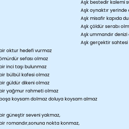
Aşk bestedir kalemi 
Aşk oynaktır yerinde
Aşk misafir kapıda d
Aşk çöldür serabı ol
Aşk ummandır denizi
Aşk gerçektir sahtesi
bir oktur hedefi vurmaz
ömürdür sefası olmaz
bir inci taşı bulunmaz
bir bülbül kafesi olmaz
bir güldür dikeni olmaz
bir yağmur rahmeti olmaz
 boşa koysam dolmaz doluya koysam almaz
bir güneştir seveni yakmaz,
bir romandır,sonuna nokta konmaz,