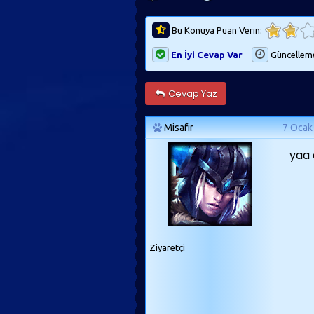
Bu Konuya Puan Verin:
En İyi Cevap Var
Güncellem
Cevap Yaz
Misafir
7 Ocak
yaa 
Ziyaretçi