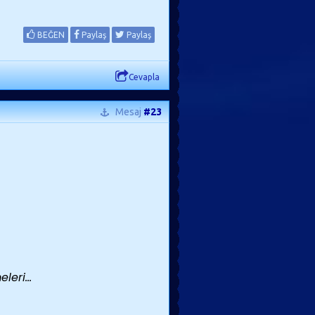
BEĞEN
Paylaş
Paylaş
Cevapla
Mesaj
#23
eri...