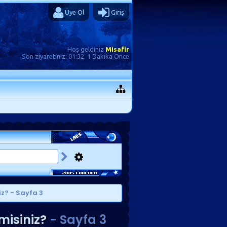
Üye Ol
Giriş
Hoş geldiniz
Misafir
Son ziyaretiniz:
01:32, 1 Dakika Önce
iz?
- Sayfa 3
misiniz?
- Sayfa 3