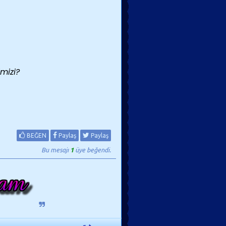
mizi?
BEĞEN
Paylaş
Paylaş
Bu mesajı
1
üye beğendi.