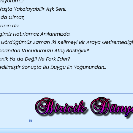
ıyorum...!
Yaşta Yakalayabilir Aşk Seni,
 da Olmaz,
nın da...
imiz Hatırlamaz Anılarımızda,
Gördüğümüz Zaman İki Kelimeyi Bir Araya Getiremediği
ecandan Vücudumuzu Ateş Bastığını?
onik Ya da Değil Ne Fark Eder?
edilmiştir Sonuçta Bu Duygu En Yoğunundan..