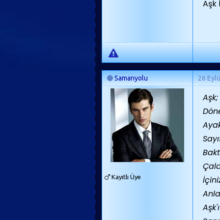
Aşk 
Samanyolu
26 Eyl
Aşk;
Döne
Ayak
Sayı
Bakt
Çala
Kayıtlı Üye
İçin
Anla
Aşk'