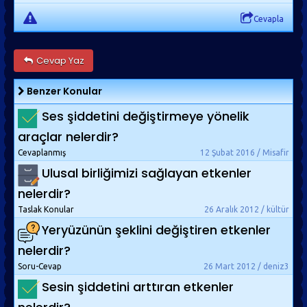
Cevapla
Cevap Yaz
Benzer Konular
Ses şiddetini değiştirmeye yönelik
araçlar nelerdir?
Cevaplanmış
12 Şubat 2016 / Misafir
Ulusal birliğimizi sağlayan etkenler
nelerdir?
Taslak Konular
26 Aralık 2012 / kültür
Yeryüzünün şeklini değiştiren etkenler
nelerdir?
Soru-Cevap
26 Mart 2012 / deniz3
Sesin şiddetini arttıran etkenler