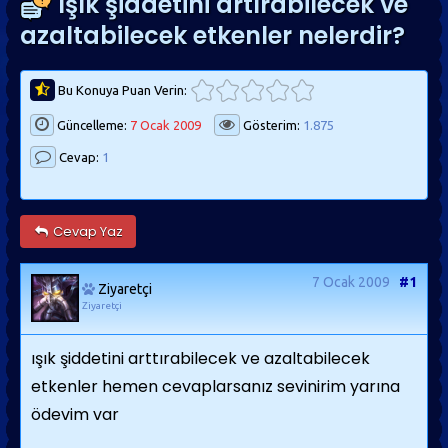
Işık şiddetini artırabilecek ve
azaltabilecek etkenler nelerdir?
Bu Konuya Puan Verin:
Güncelleme:
7 Ocak 2009
Gösterim:
1.875
Cevap:
1
Cevap Yaz
7 Ocak 2009
#1
Ziyaretçi
Ziyaretçi
ışık şiddetini arttırabilecek ve azaltabilecek
etkenler hemen cevaplarsanız sevinirim yarına
ödevim var