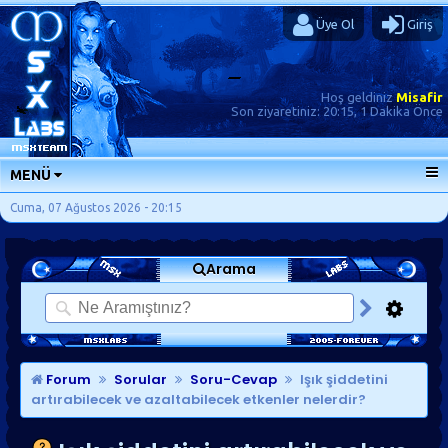
Üye Ol
Giriş
Hoş geldiniz
Misafir
Son ziyaretiniz:
20:15, 1 Dakika Önce
MENÜ
ANA SAYFA
Cuma, 07 Ağustos 2026 - 20:15
FORUMLAR
Arama
SORU-CEVAP
GÜNLÜKLER
SON MESAJLAR
KISAYOLLAR
Forum
Sorular
Soru-Cevap
Işık şiddetini
artırabilecek ve azaltabilecek etkenler nelerdir?