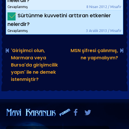
nelerdir?
Cevaplanmış
8 Nisan 2012 / Misafir
Sürtünme kuvvetini arttıran etkenler
nelerdir?
Cevaplanmış
3 Aralık 2013 / Misafir
'Girişimci olun,
MSN şifresi çalınmış,
Marmara veya
ne yapmalıyım?
Bursa'da girişimcilik
yapın' ile ne demek
istenmiştir?