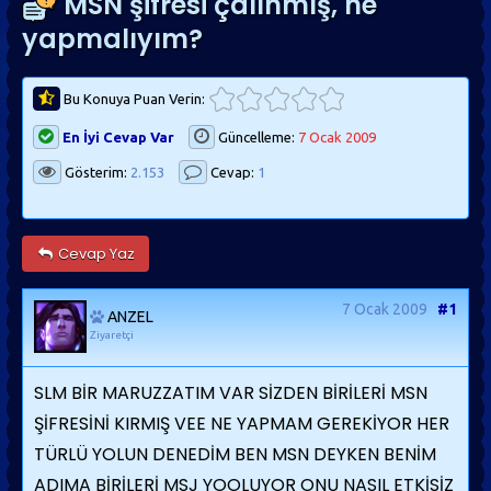
MSN şifresi çalınmış, ne
yapmalıyım?
Bu Konuya Puan Verin:
En İyi Cevap Var
Güncelleme:
7 Ocak 2009
Gösterim:
2.153
Cevap:
1
Cevap Yaz
7 Ocak 2009
#1
ANZEL
Ziyaretçi
SLM BİR MARUZZATIM VAR SİZDEN BİRİLERİ MSN
ŞİFRESİNİ KIRMIŞ VEE NE YAPMAM GEREKİYOR HER
TÜRLÜ YOLUN DENEDİM BEN MSN DEYKEN BENİM
ADIMA BİRİLERİ MSJ YOOLUYOR ONU NASIL ETKİSİZ