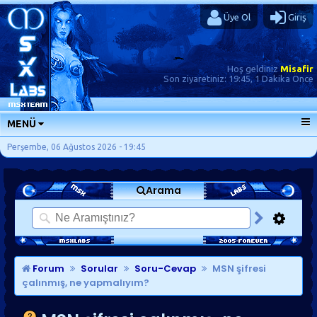
Üye Ol
Giriş
Hoş geldiniz
Misafir
Son ziyaretiniz:
19:45, 1 Dakika Önce
MENÜ
ANA SAYFA
Perşembe, 06 Ağustos 2026 - 19:45
FORUMLAR
Arama
SORU-CEVAP
GÜNLÜKLER
SON MESAJLAR
KISAYOLLAR
Forum
Sorular
Soru-Cevap
MSN şifresi
çalınmış, ne yapmalıyım?