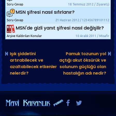
Soru-Cevap
18 Temmuz 2012 / Ziyaretçi
MSN şifresi nasıl sıfırlanır?
Soru-Cevap
21 Haziran 2012 / 123456789101112
MSN'de gizli yanıt şifresi nasıl değişilir?
Arşive Kaldırılan Konular
10 Aralık 2011 / Misafir
Işık şiddetini
Pamuk tozunun yol
artırabilecek ve
açtığı akut öksürük ve
azaltabilecek etkenler
solunum güçlüğü olan
nelerdir?
hastalığın adı nedir?