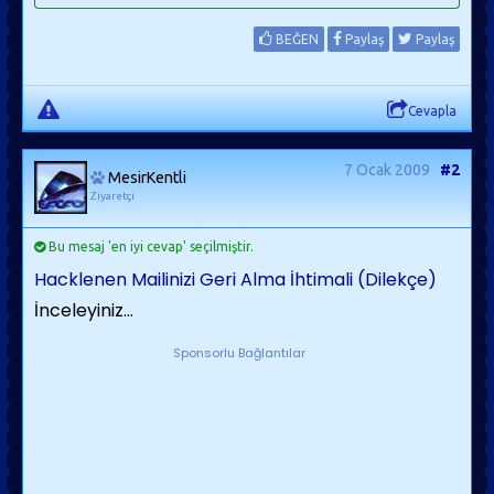
BEĞEN
Paylaş
Paylaş
Cevapla
7 Ocak 2009
#2
MesirKentli
Ziyaretçi
Bu mesaj 'en iyi cevap' seçilmiştir.
Hacklenen Mailinizi Geri Alma İhtimali (Dilekçe)
İnceleyiniz...
Sponsorlu Bağlantılar