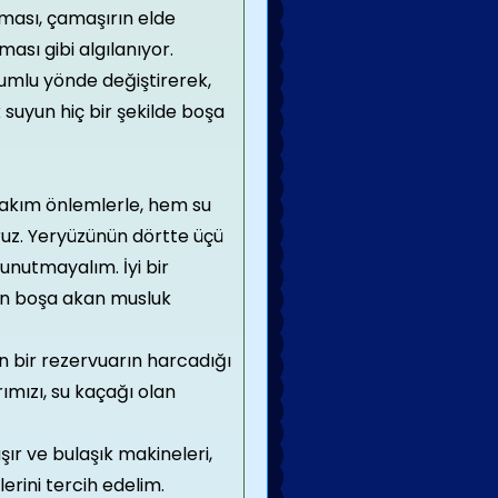
ması, çamaşırın elde
ası gibi algılanıyor.
lumlu yönde değiştirerek,
 suyun hiç bir şekilde boşa
 takım önlemlerle, hem su
ruz. Yeryüzünün dörtte üçü
 unutmayalım. İyi bir
rken boşa akan musluk
n bir rezervuarın harcadığı
rımızı, su kaçağı olan
ır ve bulaşık makineleri,
erini tercih edelim.