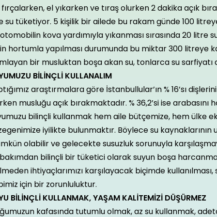
 fırçalarken, el yıkarken ve tıraş olurken 2 dakika açık bı
re su tüketiyor. 5 kişilik bir ailede bu rakam günde 100 litr
 otomobilin kova yardımıyla yıkanması sırasında 20 litre 
nin hortumla yapılması durumunda bu miktar 300 litreye k
layan bir musluktan boşa akan su, tonlarca su sarfiyatı 
YUMUZU BİLİNÇLİ KULLANALIM
tığımız araştırmalara göre İstanbullular’ın % 16’sı dişlerini 
rken musluğu açık bırakmaktadır. % 36,2’si ise arabasını 
yumuzu bilinçli kullanmak hem aile bütçemize, hem ülke 
egenimize iyilikte bulunmaktır. Böylece su kaynaklarının u
kün olabilir ve gelecekte susuzluk sorunuyla karşılaşmay
bakımdan bilinçli bir tüketici olarak suyun boşa harcanma
lmeden ihtiyaçlarımızı karşılayacak biçimde kullanılması,
imiz için bir zorunluluktur.
YU BİLİNÇLİ KULLANMAK, YAŞAM KALİTEMİZİ DÜŞÜRMEZ
umuzun kafasında tutumlu olmak, az su kullanmak, adeta k