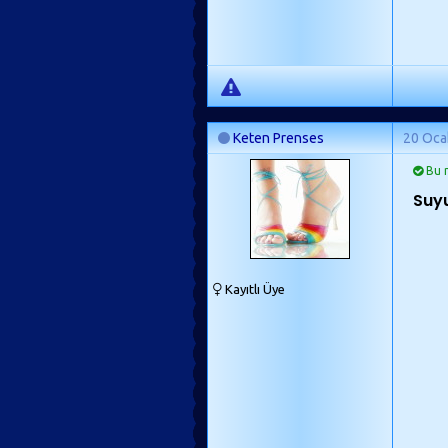
Keten Prenses
20 Oca
Bu m
Suyu
Kayıtlı Üye