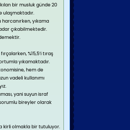
rakılan bir musluk günde 20
eye ulaşmaktadır.
su harcanırken, yıkama
adar çıkabilmektedir.
demektir.
fırçalarken, %15,5’i tıraş
hortumla yıkamaktadır.
ekonomisine, hem de
zun vadeli kullanımı
ız.
ması, yani suyun israf
 sorumlu bireyler olarak
irli olmakla bir tutuluyor.