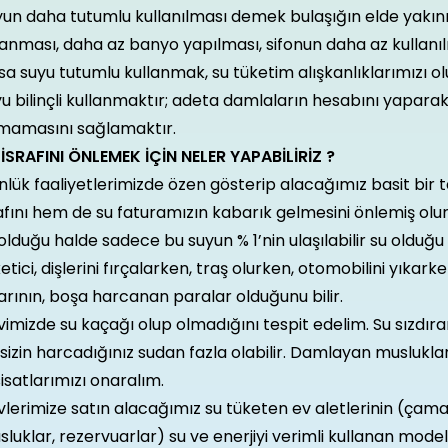
yun daha tutumlu kullanılması demek bulaşığın elde yakın
anması, daha az banyo yapılması, sifonun daha az kullanılm
a suyu tutumlu kullanmak, su tüketim alışkanlıklarımızı o
u bilinçli kullanmaktır; adeta damlaların hesabını yaparak
mamasını sağlamaktır.
 İSRAFINI ÖNLEMEK İÇİN NELER YAPABİLİRİZ ?
lük faaliyetlerimizde özen gösterip alacağımız basit bir
afını hem de su faturamızın kabarık gelmesini önlemiş olu
olduğu halde sadece bu suyun % 1’nin ulaşılabilir su olduğu
etici, dişlerini fırçalarken, traş olurken, otomobilini yıka
arının, boşa harcanan paralar olduğunu bilir.
imizde su kaçağı olup olmadığını tespit edelim. Su sızdıra
 sizin harcadığınız sudan fazla olabilir. Damlayan muslukla
isatlarımızı onaralım.
lerimize satın alacağımız su tüketen ev aletlerinin (çamaş
luklar, rezervuarlar) su ve enerjiyi verimli kullanan modell