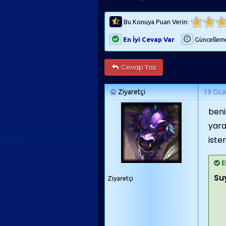
Bu Konuya Puan Verin:
En İyi Cevap Var
Güncellem
Cevap Yaz
Ziyaretçi
19 Oca
beni
yara
iste
E
Su
Ziyaretçi