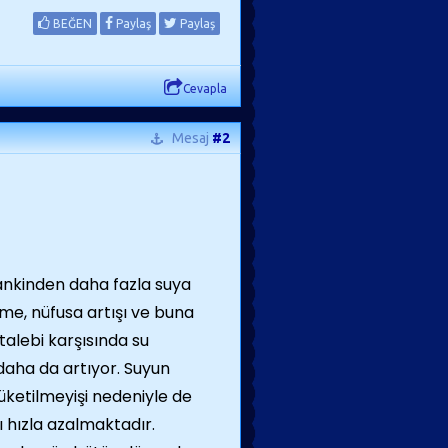
BEĞEN
Paylaş
Paylaş
Cevapla
Mesaj
#2
nkinden daha fazla suya
şme, nüfusa artışı ve buna
talebi karşısında su
daha da artıyor. Suyun
 tüketilmeyişi nedeniyle de
ı hızla azalmaktadır.