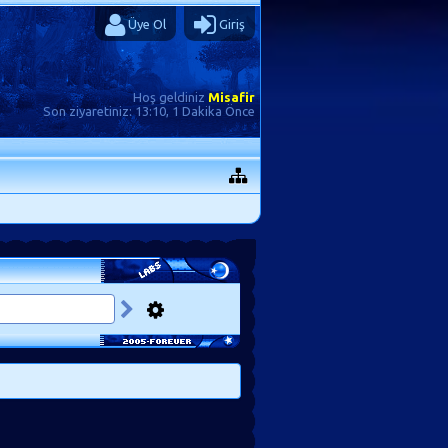
Üye Ol
Giriş
Hoş geldiniz
Misafir
Son ziyaretiniz:
13:10, 1 Dakika Önce