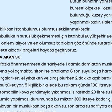
Bütün bunların yanı 
küresel ölçekte -özell
bulunduğu kuzey yarı
yaşanmaktadır. Hale
klıktan İstanbulumuz olumsuz etkilenmektedir.
nbulluların susuzluk çekmemesi için İstanbul Büyükşehir Bel
ü önlemi alıyor ve en olumsuz tabloları göz önünde tutarak
ete alacak projeleri hayata geçiriyoruz.
A AKAN SU
fazla önemsenmese de saniyede 1 damla damlatan musluk 
ına yol açmakta, sifon ise ortalama 8 ton suyu boşa har
fırçalarken, el yıkarken ve tıraş olurken 2 dakika açık bıra
e su tüketiyor. 5 kişilik bir ailede bu rakam günde 100 litrey
otomobilin kova yardımıyla yıkanması sırasında 20 litre su 
umla yapılması durumunda bu miktar 300 litreye kadar çı
ayan bir musluktan boşa akan su, tonlarca su sarfiyatı d