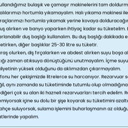
ullandığımız bulaşık ve çamaşır makinelerini tam doldurm
lılarımızı hortumla yıkamayalım. Halı yıkama makinesi ile 
raçlarımızı hortumla yıkamak yerine kovaya dolduracağımı
uş alırken ve banyo yaparken ihtiyaç kadar su tüketelim
rlanabilir duş başlığı kullanalım. Bu duş başlığı dakikada en
etirken, diğer başlıklar 25-30 litre su tüketir.
raş olurken, diş fırçalarken ve abdest alırken suyu boşa
tığı zaman atıksuya dönüştüğünü unutmayalım. İçme suyu 
liyetinin yüksek olduğunu da aklımızdan çıkarmayalım.
fonu her çekişimizde litrelerce su harcanıyor. Rezarvuar s
il, aynı zamanda su tüketiminde tutumlu olup olmadığına 
 diğeri çok su alan iki hazneli rezarvuarları tercih edelim.
emiyorsak içine su dolu bir şişe koyarak su tüketimini azaltab
ahçe suluyorsak, sulama işlemini buharlaşmanın az oldu
tlerinde yapalım.