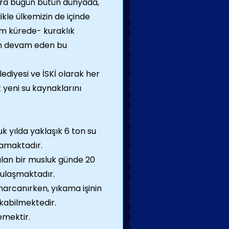
sıra bugün bütün dünyada,
ikle ülkemizin de içinde
m kürede- kuraklık
n devam eden bu
ediyesi ve İSKİ olarak her
 yeni su kaynaklarını
yılda yaklaşık 6 ton su
camaktadır.
kılan bir musluk günde 20
e ulaşmaktadır.
harcanırken, yıkama işinin
kabilmektedir.
emektir.