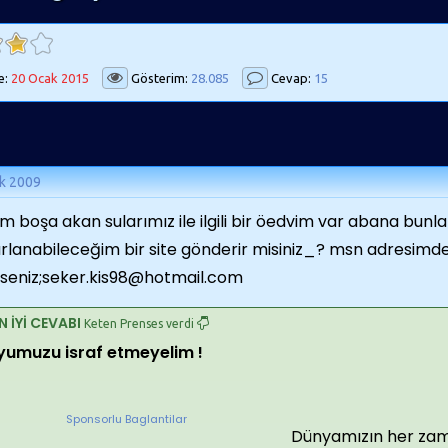
e:
20 Ocak 2015
Gösterim:
28.085
Cevap:
15
k 2009
m boşa akan sularımız ile ilgili bir öedvim var abana bunla il
rlanabileceğim bir site gönderir misiniz_? msn adresim
rseniz;seker.kis98@hotmail.com
N İYİ CEVABI
Keten Prenses verdi
yumuzu israf etmeyelim !
Sponsorlu Baglantilar
Dünyamızın her zam