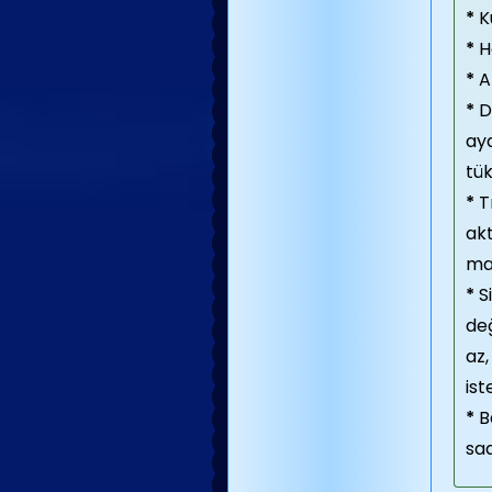
*
K
*
Ha
*
A
*
D
aya
tük
*
Tı
ak
ma
*
Si
değ
az,
ist
*
B
saa