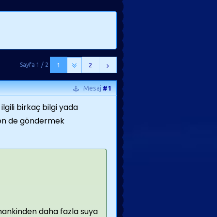
Sayfa 1 / 2
1
2
Mesaj
#1
gili birkaç bilgi yada
den de göndermek
ankinden daha fazla suya