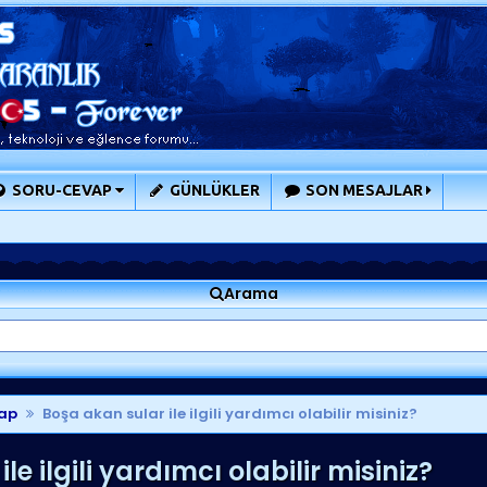
SORU-CEVAP
GÜNLÜKLER
SON MESAJLAR
Arama
ap
Boşa akan sular ile ilgili yardımcı olabilir misiniz?
e ilgili yardımcı olabilir misiniz?