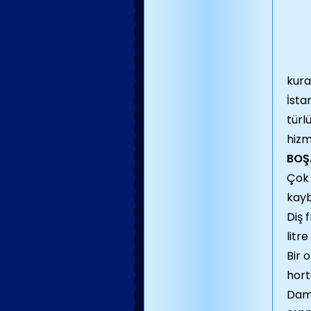
kura
İsta
türl
hizm
BOŞ
Çok 
kayb
Diş 
litr
Bir 
hort
Daml