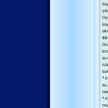
Su
yık
Oys
suy
ak
SU
Gün
isr
su 
tük
sul
*
Ev
su,
tes
*
Ev
mus