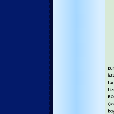
ku
İst
tür
hiz
BO
Ço
ka