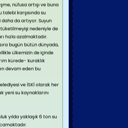
leşme, nüfusa artışı ve buna
u talebi karşısında su
 daha da artıyor. Suyun
i tüketilmeyişi nedeniyle de
rı hızla azalmaktadır.
 sıra bugün bütün dünyada,
llikle ülkemizin de içinde
ım kürede- kuraklık
len devam eden bu
elediyesi ve İSKİ olarak her
k yeni su kaynaklarını
k yılda yaklaşık 6 ton su
rcamaktadır.