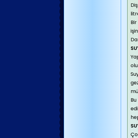
Diş
lit
Bir
işi
Dam
SU
Yap
olu
Su
gez
müm
Bu 
edi
hep
SU
Çoğ