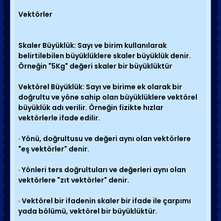
vektörün yönü ilk vektörden son vektöre doğrudur.
3. Çokgen Metodu:
Eğer ikiden fazla vektör
Vektörler
toplanacak ise, kullanılır. Bunda da ya paralelkenar, ya
da üçgen metodu kullanılır. (Paralelkenar metodu bu
aşamada pratik değildir. Çünkü bu yöntemde
Skaler Büyüklük: Sayı ve birim kullanılarak
vektörler ikişer ikişer alındığından çözüm yolu pratik
belirtilebilen büyüklüklere skaler büyüklük denir.
olmayacaktır.)
Örneğin "5Kg" değeri skaler bir büyüklüktür
4.
Tablo Metodu:
Soru bize ölçekli çizim halinde
verilirse kullanabileceğimiz pratik metottur.
Vektörel Büyüklük: Sayı ve birime ek olarak bir
doğrultu ve yöne sahip olan büyüklüklere vektörel
büyüklük adı verilir. Örneğin fizikte hızlar
vektörlerle ifade edilir.
· Yönü, doğrultusu ve değeri aynı olan vektörlere
"eş vektörler" denir.
· Yönleri ters doğrultuları ve değerleri aynı olan
vektörlere "zıt vektörler" denir.
· Vektörel bir ifadenin skaler bir ifade ile çarpımı
yada bölümü, vektörel bir büyüklüktür.