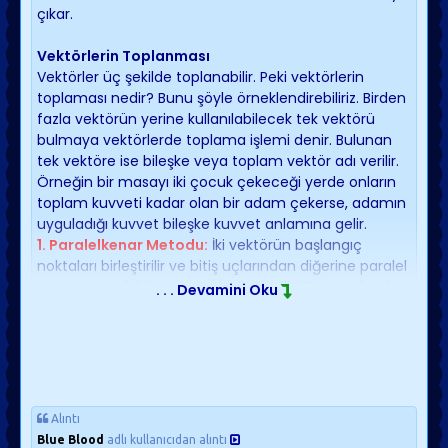
çıkar.
Vektörlerin Toplanması
Vektörler üç şekilde toplanabilir. Peki vektörlerin
toplaması nedir? Bunu şöyle örneklendirebiliriz. Birden
fazla vektörün yerine kullanılabilecek tek vektörü
bulmaya vektörlerde toplama işlemi denir. Bulunan
tek vektöre ise bileşke veya toplam vektör adı verilir.
Örneğin bir masayı iki çocuk çekeceği yerde onların
toplam kuvveti kadar olan bir adam çekerse, adamın
uyguladığı kuvvet bileşke kuvvet anlamına gelir.
1. Paralelkenar Metodu:
İki vektörün başlangıç
noktaları birleştirilir ve bitiş uçlarından diğerine paralel
ve aynı uzunlukta yapay çizgiler çizilir. En son olarak
. . . Devamini Oku
da, vektörlerin başlangıç noktalarının kesimi ile yapay
çizgilerin kesimi birleştirilir. Çıkan vektör bileşke
vektördür.
2. Uçuca Ekleme (Üçgen) Metodu:
Bu yöntemde
vektörün birinin bittiği noktada diğeri başlatılır. Son
olarak da, çizilen ilk vektörün başlangıç noktası ile
Alıntı
çizilen son vektörün bitiş uçları birleştirilir. Bileşke
Blue Blood
adlı kullanıcıdan alıntı