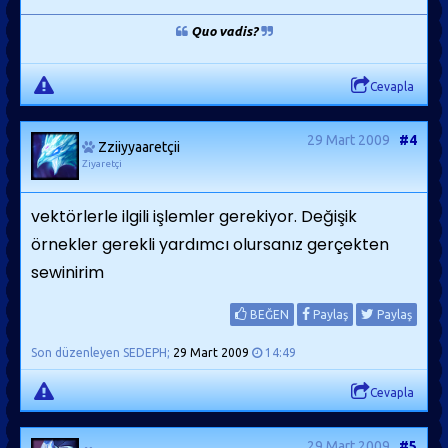
Quo vadis?
Cevapla
29 Mart 2009
#4
Zziiyyaaretçii
Ziyaretçi
vektörlerle ilgili işlemler gerekiyor. Değişik
örnekler gerekli yardımcı olursanız gerçekten
sewinirim
BEĞEN
Paylaş
Paylaş
Son düzenleyen SEDEPH;
29 Mart 2009
14:49
Cevapla
29 Mart 2009
#5