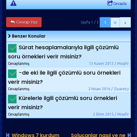
noktasına doğru olan bir vektör çizilir, böylece iki
Cevapla
vektör birbirinden çıkarılmış olur.
Cevap Yaz
Sayfa 1 / 3
1
Benzer Konular
Sürat hesaplamalarıyla ilgili çözümlü
soru örnekleri verir misiniz?
Cevaplanmış
13 Kasım 2013 / Misafir
-de eki ile ilgili çözümlü soru örnekleri
verir misiniz?
Cevaplanmış
2 Nisan 2016 / Ziyaretçi
Kürelerle ilgili çözümlü soru örnekleri
verir misiniz?
Cevaplanmış
2 Ekim 2015 / Misafir
Windows 7 kurdum
Solucanlar nasıl ve ne