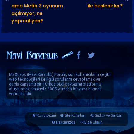
ama Metin 2 oyunum
ile beslenirler?
açılmıyor, ne
yapmalıyım?
MsXLabs (
Mavi Karanlık
)
Forum
, son kullanıcıların çeşitli
web teknolojileri ile ilgili sorularını cevaplamak ve
geniş kapsamlı bir Türkçe bilgi paylaşımı platformu
oluşturmak amacıyla 2005 yılından bu yana hizmet
vermektedir.
Konu Dizini
Site Kuralları
Gizlilik ve Şartlar
Hakkımızda
Bize Ulaşın