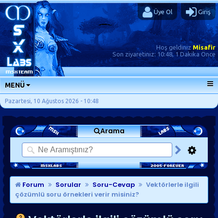
Üye Ol
Giriş
Hoş geldiniz
Misafir
Son ziyaretiniz:
10:48, 1 Dakika Önce
MENÜ
ANA SAYFA
Pazartesi, 10 Ağustos 2026 - 10:48
FORUMLAR
Arama
SORU-CEVAP
GÜNLÜKLER
SON MESAJLAR
KISAYOLLAR
Forum
Sorular
Soru-Cevap
Vektörlerle ilgili
çözümlü soru örnekleri verir misiniz?