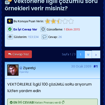
Vektörlerle ilgili çözümlü soru
örnekleri verir misiniz?
Bu Konuya Puan Verin:
En İyi Cevap Var
Güncelleme:
1 Ekim 2015
Gösterim:
153.534
Cevap:
26
Cevap Yaz
Sayfa 1 / 3
1
30 Ocak 2009
#1
Ziyaretçi
Ziyaretçi
VEKTÖRLERLE İLgiLİ 100 çözüMLü soRu arıyorum
lütfen yardım edin
EN İYİ CEVABI
Keten Prenses verdi