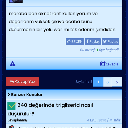
meraba ben aknetrent kullanıyorum ve
degerlerim yüksek çıkıyo acaba bunu
düsürmenin bir yolu war mı tsk ederim şimdiden.
BEĞEN
Paylaş
Paylaş
Bu mesajı
1
üye beğendi.
Cevapla
Cevap Yaz
Sayfa 1 / 5
1
Benzer Konular
240 değerinde trigliserid nasıl
düşürülür?
Cevaplanmış
4 Eylül 2010 / Misafir