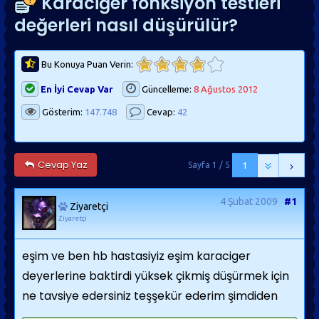
Karaciğer fonksiyon testleri
değerleri nasıl düşürülür?
Bu Konuya Puan Verin:
En İyi Cevap Var
Güncelleme:
8 Ağustos 2012
Gösterim:
147.748
Cevap:
42
Cevap Yaz
Sayfa 1 / 5
1
4 Şubat 2009
#1
Ziyaretçi
Ziyaretçi
eşim ve ben hb hastasiyiz eşim karaciger
deyerlerine baktirdi yüksek çikmiş düşürmek için
ne tavsiye edersiniz teşşekür ederim şimdiden