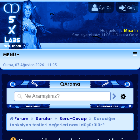
Üye Ol
Giriş
Hoş geldiniz
Misafir
Son ziyaretiniz:
11:05, 1 Dakika Önce
MENÜ
ANA SAYFA
Cuma, 07 Ağustos 2026 - 11:05
FORUMLAR
Arama
SORU-CEVAP
GÜNLÜKLER
SON MESAJLAR
KISAYOLLAR
Forum
Sorular
Soru-Cevap
Karaciğer
fonksiyon testleri değerleri nasıl düşürülür?