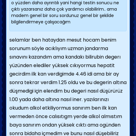
o yüzden daha ayrıntılı yani hangi testin sonucu ne
çıktı yazarsanız daha çok yardımcı olabilirim.. ama
madem genel bir soru sordunuz genel bir şekilde
bilgilendirmeye çalışacağım
selamlar ben hataydan mesut hocam benim
sorunum söyle acıklıyım uzman jandarma
sınavını kazandım ama kandakı bilirubin degerı
yüzünden elediler yüksek cıkıyormus hepatit
gecirdim ilk kan verdigimde 4.46 idi ama bir ay
sonra tekrar verdim 1.25 oldu ve bu degerin altına
düşmedigi için elendim bu degeri nasıl düşürürüz
1.00 yada daha altına nasıl iner. yazılarınızı
okudum alkol etkiliyormus sanırım ben ilk kan
vermeden önce calısıtıgm yerde alkol almıstım
baya sanırım ondan yüksek cıktı ama ogünden
sonra bidaha içmedim ve bunu nasıl düşebiliriz