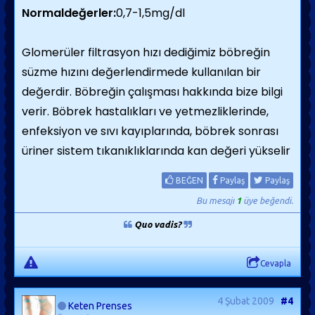
Normaldeğerler:
0,7-1,5mg/dl
Glomerüler filtrasyon hızı dediğimiz böbreğin
süzme hızını değerlendirmede kullanılan bir
değerdir. Böbreğin çalışması hakkında bize bilgi
verir. Böbrek hastalıkları ve yetmezliklerinde,
enfeksiyon ve sıvı kayıplarında, böbrek sonrası
üriner sistem tıkanıklıklarında kan değeri yükselir
BEĞEN
Paylaş
Paylaş
Bu mesajı
1
üye beğendi.
Quo vadis?
Cevapla
4 Şubat 2009
#4
Keten Prenses