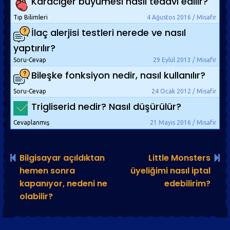
Karaciğer büyümesi nasıl tedavi edilir?
Tıp Bilimleri
4 Ağustos 2016 / Misafir
İlaç alerjisi testleri nerede ve nasıl
yaptırılır?
Soru-Cevap
29 Eylül 2013 / Misafir
Bileşke fonksiyon nedir, nasıl kullanılır?
Soru-Cevap
24 Ocak 2012 / Misafir
Trigliserid nedir? Nasıl düşürülür?
Cevaplanmış
21 Mayıs 2016 / Misafir
Bilgisayar açıldıktan
Little Monsters
hemen sonra
üyeliğimi nasıl iptal
kapanıyor, nedeni ne
edebilirim?
olabilir?