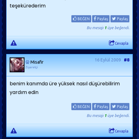
teşekürederim
BEĞEN
Paylaş
Paylaş
Bu mesajı
1
üye beğendi.
Cevapla
16 Eylül 2009
#8
Misafir
Ziyaretçi
benim kanımda üre yüksek nasıl düşürebilirim
yardım edin
BEĞEN
Paylaş
Paylaş
Bu mesajı
1
üye beğendi.
Cevapla