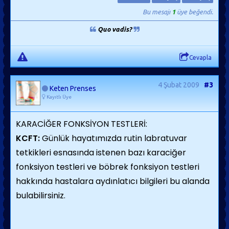
Bu mesajı
1
üye beğendi.
Quo vadis?
Cevapla
4 Şubat 2009
#3
Keten Prenses
Kayıtlı Üye
KARACİĞER FONKSİYON TESTLERİ:
KCFT:
Günlük hayatımızda rutin labratuvar
tetkikleri esnasında istenen bazı karaciğer
fonksiyon testleri ve böbrek fonksiyon testleri
hakkında hastalara aydınlatıcı bilgileri bu alanda
bulabilirsiniz.