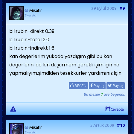
29 Eylül 2009
#9
Misafir
Ziyaretçi
bilirubin-direkt 0.39
bilirubin-total 2.0
bilirubin-indirekt 1.6
kan degerlerim yukada yazdıgım gibi bu kan
degerlerini acilen düşürmem gerekli işim için ne
yapmalıyım.şimdiden teşekkürler yardımınız için
BEĞEN
Paylaş
Paylaş
Bu mesajı
1
üye beğendi.
Cevapla
5 Aralık 2009
#10
Misafir
Ziyaretçi