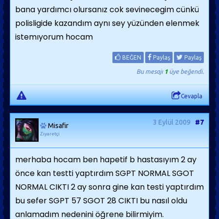
bana yardımcı olursanız cok sevinecegim cünkü
polisligide kazandım aynı sey yüzünden elenmek
istemıyorum hocam
BEĞEN
Paylaş
Paylaş
Bu mesajı
1
üye beğendi.
Cevapla
3 Eylül 2009
#7
Misafir
Ziyaretçi
merhaba hocam ben hapetif b hastasıyım 2 ay
önce kan testti yaptırdım SGPT NORMAL SGOT
NORMAL CIKTI 2 ay sonra gine kan testi yaptırdım
bu sefer SGPT 57 SGOT 28 CIKTI bu nasıl oldu
anlamadım nedenini öğrene bilirmiyim.