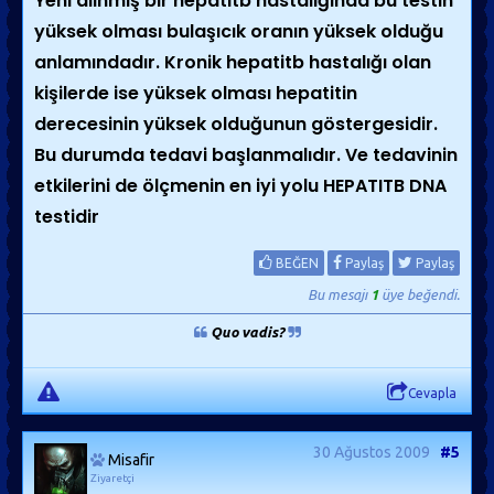
Yeni alınmış bir hepatitb hastalığında bu testin
yüksek olması bulaşıcık oranın yüksek olduğu
anlamındadır. Kronik hepatitb hastalığı olan
kişilerde ise yüksek olması hepatitin
derecesinin yüksek olduğunun göstergesidir.
Bu durumda tedavi başlanmalıdır. Ve tedavinin
etkilerini de ölçmenin en iyi yolu HEPATITB DNA
testidir
BEĞEN
Paylaş
Paylaş
Bu mesajı
1
üye beğendi.
Quo vadis?
Cevapla
30 Ağustos 2009
#5
Misafir
Ziyaretçi