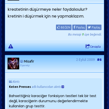
kreatetinin düşürmeye neler faydalıoulur?
kretinin i düşürmek için ne yapmaklazım.
BEĞEN
Paylaş
Paylaş
Bu mesajı
1
üye beğendi.
Cevapla
2 Eylül 2009
#6
Misafir
Ziyaretçi
Alıntı
Keten Prenses
adlı kullanıcıdan alıntı
Bahsettiğiniz karaciğer fonksiyon testleri tek bir test
değil, karaciğerin durumunu değerlendirmekte
kullanılan grup testtir.