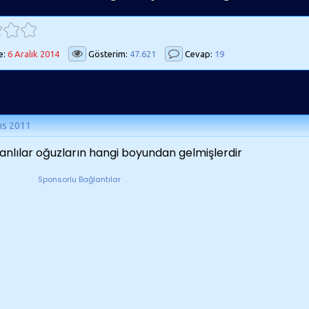
e:
6 Aralık 2014
Gösterim:
47.621
Cevap:
19
ıs 2011
nlılar oğuzların hangi boyundan gelmişlerdir
Sponsorlu Bağlantılar