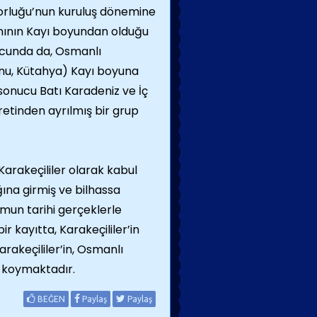
torluğu’nun kuruluş dönemine
nının Kayı boyundan olduğu
nucunda da, Osmanlı
monu, Kütahya) Kayı boyuna
onucu Batı Karadeniz ve İç
retinden ayrılmış bir grup
rakeçililer olarak kabul
ğına girmiş ve bilhassa
mun tarihi gerçeklerle
ir kayıtta, Karakeçililer’in
rakeçililer’in, Osmanlı
 koymaktadır.
BEĞEN
Paylaş
Paylaş