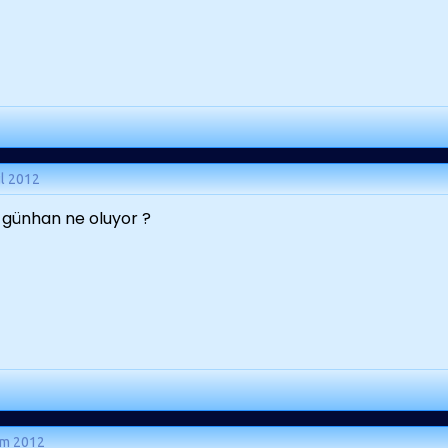
ül 2012
 günhan ne oluyor ?
ım 2012