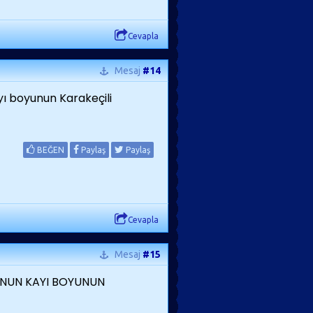
Cevapla
Mesaj
#14
ı boyunun Karakeçili
BEĞEN
Paylaş
Paylaş
Cevapla
Mesaj
#15
NUN KAYI BOYUNUN