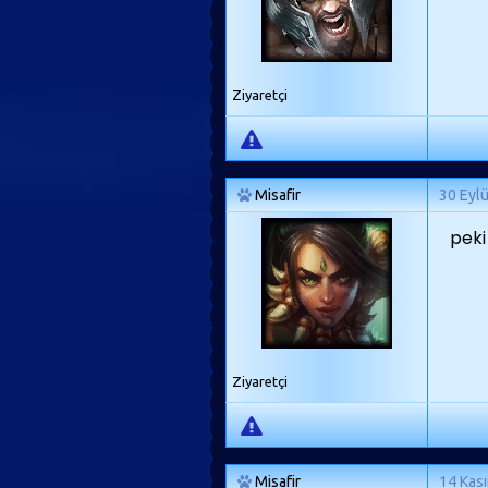
Ziyaretçi
Misafir
30 Eyl
peki
Ziyaretçi
Misafir
14 Kas