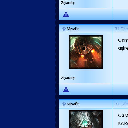
Ziyaretçi
Misafir
31 Eki
Osma
aşir
Ziyaretçi
Misafir
31 Eki
OSM
KAR