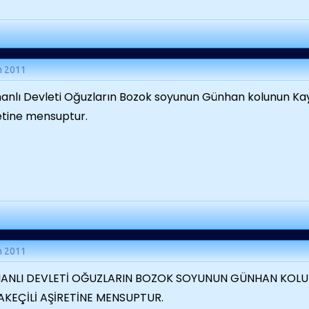
m 2011
nlı Devleti Oğuzların Bozok soyunun Günhan kolunun Kay
etine mensuptur.
m 2011
ANLI DEVLETİ OĞUZLARIN BOZOK SOYUNUN GÜNHAN KOLU
AKEÇİLİ AŞİRETİNE MENSUPTUR.