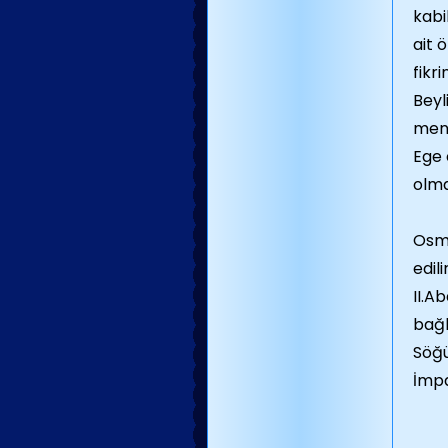
kabi
ait 
fikr
Beyl
mens
Ege 
olma
Osma
edil
II.A
bağl
Söğü
İmpa