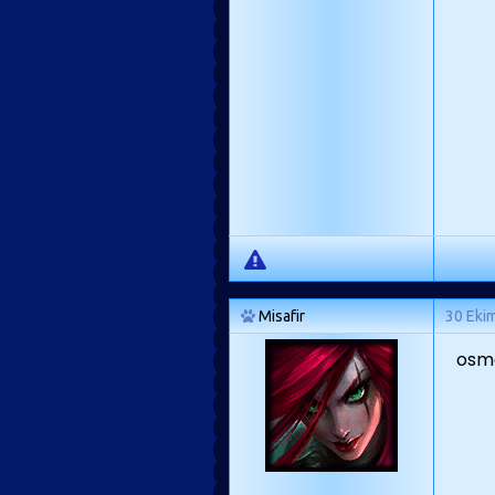
Misafir
30 Eki
osma