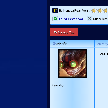
Bu Konuya Puan Verin:
En İyi Cevap Var
Güncellem
Cevap Yaz
Misafir
20 May
osma
Ziyaretçi