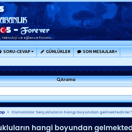
SORU-CEVAP
GÜNLÜKLER
SON MESAJLAR
Arama
ap
Osmanlılar Selçukluların hangi boyundan gelmektedirler
ukluların hangi boyundan gelmektedi