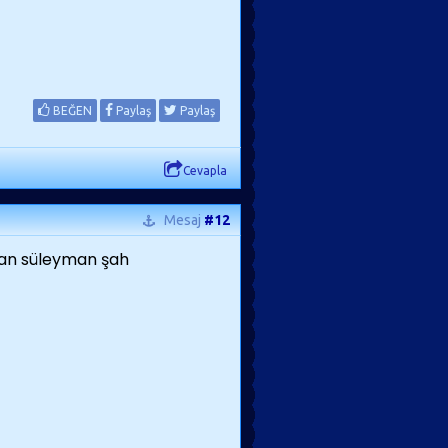
BEĞEN
Paylaş
Paylaş
Cevapla
Mesaj
#12
lan süleyman şah