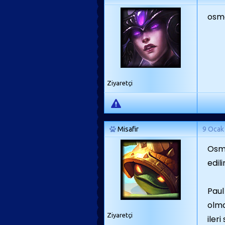
osma
Ziyaretçi
Misafir
9 Ocak
Osma
edil
Paul
olma
Ziyaretçi
iler