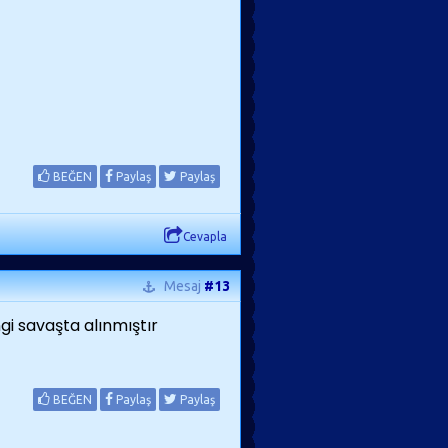
BEĞEN
Paylaş
Paylaş
Cevapla
Mesaj
#13
gi savaşta alınmıştır
BEĞEN
Paylaş
Paylaş