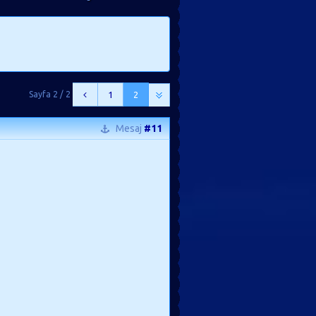
Sayfa 2 / 2
1
2
Mesaj
#11