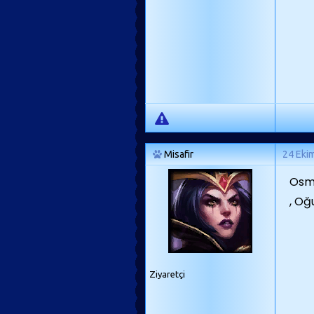
Misafir
24 Eki
Osma
, Oğ
Ziyaretçi