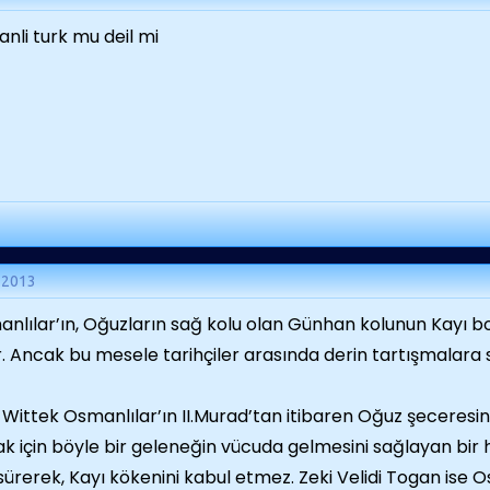
nli turk mu deil mi
 2013
nlılar’ın, Oğuzların sağ kolu olan Günhan kolunun Kayı b
ir. Ancak bu mesele tarihçiler arasında derin tartışmalara
 Wittek Osmanlılar’ın II.Murad’tan itibaren Oğuz şeceresind
k için böyle bir geleneğin vücuda gelmesini sağlayan bir
i sürerek, Kayı kökenini kabul etmez. Zeki Velidi Togan ise 