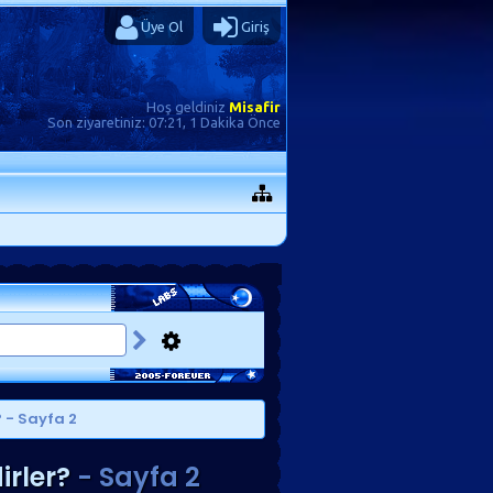
Üye Ol
Giriş
Hoş geldiniz
Misafir
Son ziyaretiniz:
07:21, 1 Dakika Önce
?
- Sayfa 2
rler?
- Sayfa 2