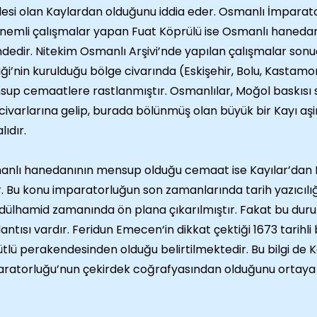
lesi olan Kaylardan olduğunu iddia eder. Osmanlı İmpara
önemli çalışmalar yapan Fuat Köprülü ise Osmanlı haneda
indedir. Nitekim Osmanlı Arşivi’nde yapılan çalışmalar so
iği’nin kurulduğu bölge civarında (Eskişehir, Bolu, Kasta
up cemaatlere rastlanmıştır. Osmanlılar, Moğol baskısı s
civarlarına gelip, burada bölünmüş olan büyük bir Kayı aşi
lıdır.
nlı hanedanının mensup olduğu cemaat ise Kayılar’dan Ka
ir. Bu konu imparatorluğun son zamanlarında tarih yazıcılı
bdülhamid zamanında ön plana çıkarılmıştır. Fakat bu duru
antısı vardır. Feridun Emecen‘in dikkat çektiği 1673 tarihli b
tlü perakendesinden olduğu belirtilmektedir. Bu bilgi de Ka
ratorluğu’nun çekirdek coğrafyasından olduğunu ortaya