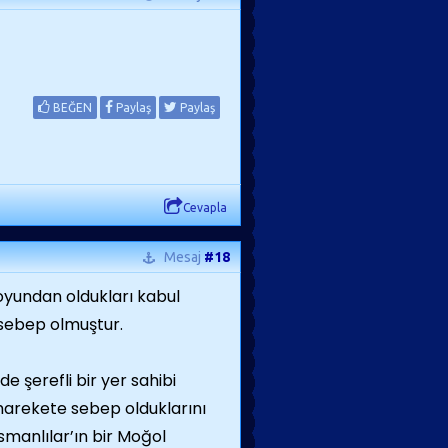
BEĞEN
Paylaş
Paylaş
Cevapla
Mesaj
#18
oyundan oldukları kabul
 sebep olmuştur.
e şerefli bir yer sahibi
 harekete sebep olduklarını
Osmanlılar’ın bir Moğol