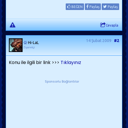
BEĞEN
Paylaş
Paylaş
Cevapla
14 Şubat 2009
#2
Hi-LaL
Ziyaretçi
Konu ile ilgili bir link >>>
Tıklayınız
Sponsorlu Bağlantılar