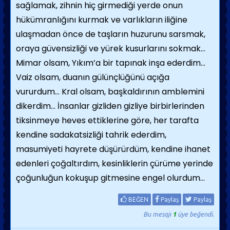
sağlamak, zihnin hiç girmediği yerde onun
hükümranlığını kurmak ve varlıkların iliğine
ulaşmadan önce de taşların huzurunu sarsmak,
oraya güvensizliği ve yürek kusurlarını sokmak…
Mimar olsam, Yıkım’a bir tapınak inşa ederdim…
Vaiz olsam, duanın gülünçlüğünü açığa
vururdum… Kral olsam, başkaldırının amblemini
dikerdim… İnsanlar gizliden gizliye birbirlerinden
tiksinmeye heves ettiklerine göre, her tarafta
kendine sadakatsizliği tahrik ederdim,
masumiyeti hayrete düşürürdüm, kendine ihanet
edenleri çoğaltırdım, kesinliklerin çürüme yerinde
çoğunluğun kokuşup gitmesine engel olurdum…
BEĞEN
Paylaş
Paylaş
Bu mesajı
1
üye beğendi.