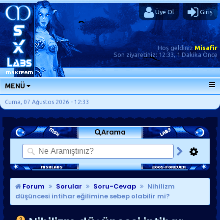
Üye Ol
Giriş
Hoş geldiniz
Misafir
Son ziyaretiniz:
12:33, 1 Dakika Önce
MENÜ
ANA SAYFA
Cuma, 07 Ağustos 2026 - 12:33
FORUMLAR
Arama
SORU-CEVAP
GÜNLÜKLER
SON MESAJLAR
KISAYOLLAR
Forum
Sorular
Soru-Cevap
Nihilizm
düşüncesi intihar eğilimine sebep olabilir mi?