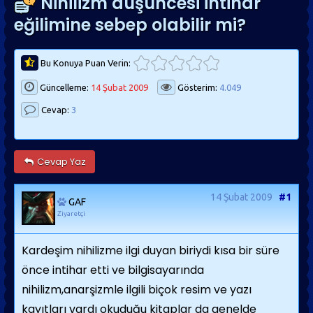
Nihilizm düşüncesi intihar
eğilimine sebep olabilir mi?
Bu Konuya Puan Verin:
Güncelleme:
14 Şubat 2009
Gösterim:
4.049
Cevap:
3
Cevap Yaz
14 Şubat 2009
#1
GAF
Ziyaretçi
Kardeşim nihilizme ilgi duyan biriydi kısa bir süre
önce intihar etti ve bilgisayarında
nihilizm,anarşizmle ilgili biçok resim ve yazı
kayıtları vardı okuduğu kitaplar da genelde