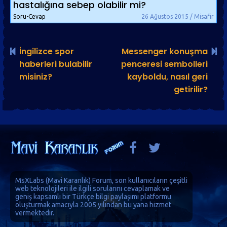
hastalığına sebep olabilir mi?
Soru-Cevap
26 Ağustos 2015 / Misafir
İngilizce spor
Messenger konuşma
haberleri bulabilir
penceresi sembolleri
misiniz?
kayboldu, nasıl geri
getirilir?
MsXLabs (
Mavi Karanlık
)
Forum
, son kullanıcıların çeşitli
web teknolojileri ile ilgili sorularını cevaplamak ve
geniş kapsamlı bir Türkçe bilgi paylaşımı platformu
oluşturmak amacıyla 2005 yılından bu yana hizmet
vermektedir.