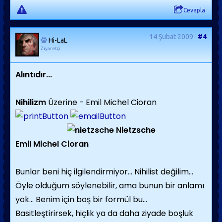
Cevapla
14 Şubat 2009
#4
Hi-LaL
Ziyaretçi
Alıntıdır...
Nihilizm
Üzerine - Emil Michel Cioran
Nietzsche
Emil Michel Cioran
Bunlar beni hiç ilgilendirmiyor… Nihilist değilim…
Öyle olduğum söylenebilir, ama bunun bir anlamı
yok… Benim için boş bir formül bu…
Basitleştirirsek, hiçlik ya da daha ziyade boşluk