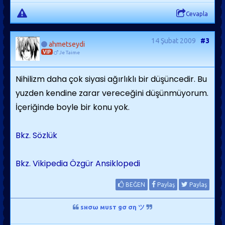
Cevapla
14 Şubat 2009
#3
ahmetseydi
VIP
Je Taime
Nihilizm daha çok siyasi ağırlıklı bir düşüncedir. Bu
yuzden kendine zarar vereceğini düşünmüyorum.
İçeriğinde boyle bir konu yok.
Bkz. Sözlük
Bkz. Vikipedia Özgür Ansiklopedi
BEĞEN
Paylaş
Paylaş
ѕнσω мυѕт gσ ση ツ