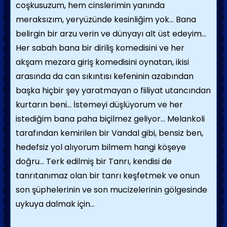
coşkusuzum, hem cinslerimin yanında
meraksızım, yeryüzünde kesinliğim yok… Bana
belirgin bir arzu verin ve dünyayı alt üst edeyim…
Her sabah bana bir diriliş komedisini ve her
akşam mezara giriş komedisini oynatan, ikisi
arasında da can sıkıntısı kefeninin azabından
başka hiçbir şey yaratmayan o fiiliyat utancından
kurtarın beni… İstemeyi düşlüyorum ve her
istediğim bana paha biçilmez geliyor… Melankoli
tarafından kemirilen bir Vandal gibi, bensiz ben,
hedefsiz yol alıyorum bilmem hangi köşeye
doğru… Terk edilmiş bir Tanrı, kendisi de
tanrıtanımaz olan bir tanrı keşfetmek ve onun
son şüphelerinin ve son mucizelerinin gölgesinde
uykuya dalmak için…