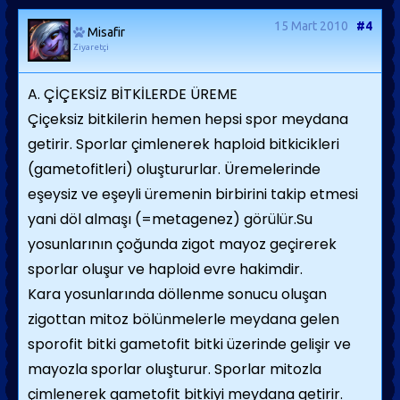
15 Mart 2010
#4
Misafir
Ziyaretçi
A. ÇİÇEKSİZ BİTKİLERDE ÜREME
Çiçeksiz bitkilerin hemen hepsi spor meydana
getirir. Sporlar çimlenerek haploid bitkicikleri
(gametofitleri) oluştururlar. Üremelerinde
eşeysiz ve eşeyli üremenin birbirini takip etmesi
yani döl almaşı (=metagenez) görülür.Su
yosunlarının çoğunda zigot mayoz geçirerek
sporlar oluşur ve haploid evre hakimdir.
Kara yosunlarında döllenme sonucu oluşan
zigottan mitoz bölünmelerle meydana gelen
sporofit bitki gametofit bitki üzerinde gelişir ve
mayozla sporlar oluşturur. Sporlar mitozla
çimlenerek gametofit bitkiyi meydana getirir.