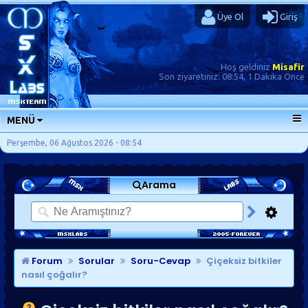
Üye Ol
Giriş
Hoş geldiniz
Misafir
Son ziyaretiniz:
08:54, 1 Dakika Önce
MENÜ
ANA SAYFA
Perşembe, 06 Ağustos 2026 - 08:54
FORUMLAR
Arama
SORU-CEVAP
GÜNLÜKLER
SON MESAJLAR
KISAYOLLAR
Forum
Sorular
Soru-Cevap
Çiçeksiz bitkiler
nasıl çoğalır?