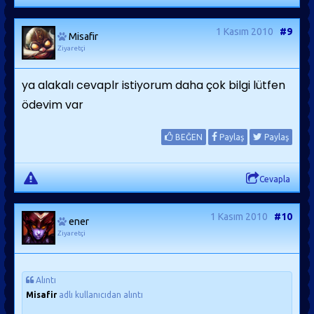
1 Kasım 2010
#9
Misafir
Ziyaretçi
ya alakalı cevaplr istiyorum daha çok bilgi lütfen
ödevim var
BEĞEN
Paylaş
Paylaş
Cevapla
1 Kasım 2010
#10
ener
Ziyaretçi
Alıntı
Misafir
adlı kullanıcıdan alıntı