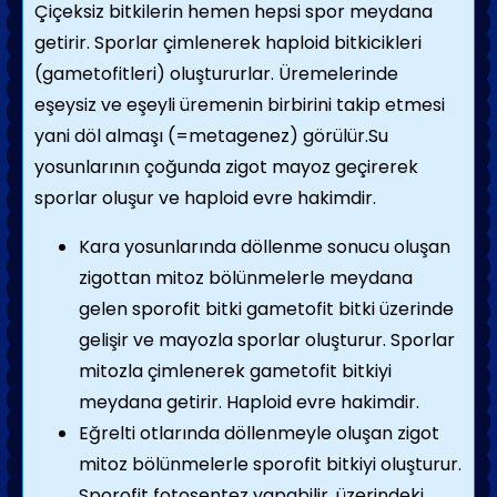
Çiçeksiz bitkilerin hemen hepsi spor meydana
getirir. Sporlar çimlenerek haploid bitkicikleri
(gametofitleri) oluştururlar. Üremelerinde
eşeysiz ve eşeyli üremenin birbirini takip etmesi
yani döl almaşı (=metagenez) görülür.Su
yosunlarının çoğunda zigot mayoz geçirerek
sporlar oluşur ve haploid evre hakimdir.
Kara yosunlarında döllenme sonucu oluşan
zigottan mitoz bölünmelerle meydana
gelen sporofit bitki gametofit bitki üzerinde
gelişir ve mayozla sporlar oluşturur. Sporlar
mitozla çimlenerek gametofit bitkiyi
meydana getirir. Haploid evre hakimdir.
Eğrelti otlarında döllenmeyle oluşan zigot
mitoz bölünmelerle sporofit bitkiyi oluşturur.
Sporofit fotosentez yapabilir, üzerindeki