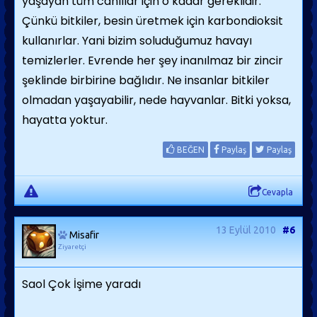
yaşayan tüm canlılar için o kadar gereklidir.
Çünkü bitkiler, besin üretmek için karbondioksit
kullanırlar. Yani bizim soluduğumuz havayı
temizlerler. Evrende her şey inanılmaz bir zincir
şeklinde birbirine bağlıdır. Ne insanlar bitkiler
olmadan yaşayabilir, nede hayvanlar. Bitki yoksa,
hayatta yoktur.
BEĞEN
Paylaş
Paylaş
Cevapla
13 Eylül 2010
#6
Misafir
Ziyaretçi
Saol Çok İşime yaradı