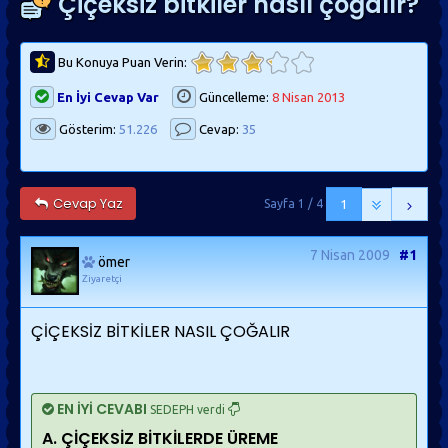
Çiçeksiz bitkiler nasıl çoğalır?
Bu Konuya Puan Verin:
En İyi Cevap Var
Güncelleme:
8 Nisan 2013
Gösterim:
51.226
Cevap:
35
Cevap Yaz
Sayfa 1 / 4
1
7 Nisan 2009
#1
ömer
Ziyaretçi
ÇİÇEKSİZ BİTKİLER NASIL ÇOĞALIR
EN İYİ CEVABI
SEDEPH verdi
A. ÇİÇEKSİZ BİTKİLERDE ÜREME