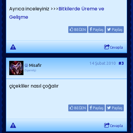
Ayrıca inceleyiniz >>>
Bitkilerde Üreme ve
Gelişme
BEĞEN
Paylaş
Paylaş
Cevapla
14 Şubat 2010
#3
Misafir
Ziyaretçi
çiçekliler nasıl çoğalır
BEĞEN
Paylaş
Paylaş
Cevapla