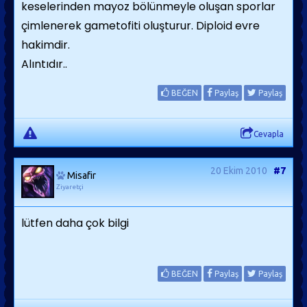
keselerinden mayoz bölünmeyle oluşan sporlar
çimlenerek gametofiti oluşturur. Diploid evre
hakimdir.
Alıntıdır..
BEĞEN
Paylaş
Paylaş
Cevapla
20 Ekim 2010
#7
Misafir
Ziyaretçi
lütfen daha çok bilgi
BEĞEN
Paylaş
Paylaş