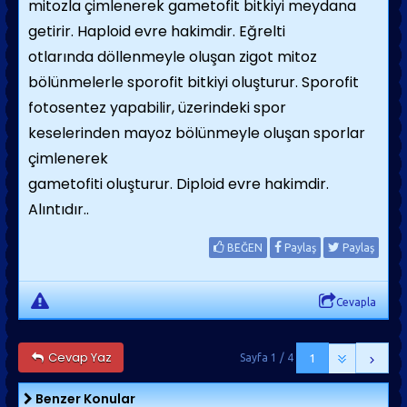
mitozla çimlenerek gametofit bitkiyi meydana
getirir. Haploid evre hakimdir. Eğrelti
otlarında döllenmeyle oluşan zigot mitoz
bölünmelerle sporofit bitkiyi oluşturur. Sporofit
fotosentez yapabilir, üzerindeki spor
keselerinden mayoz bölünmeyle oluşan sporlar
çimlenerek
gametofiti oluşturur. Diploid evre hakimdir.
Alıntıdır..
BEĞEN
Paylaş
Paylaş
Cevapla
Cevap Yaz
Sayfa 1 / 4
1
Benzer Konular