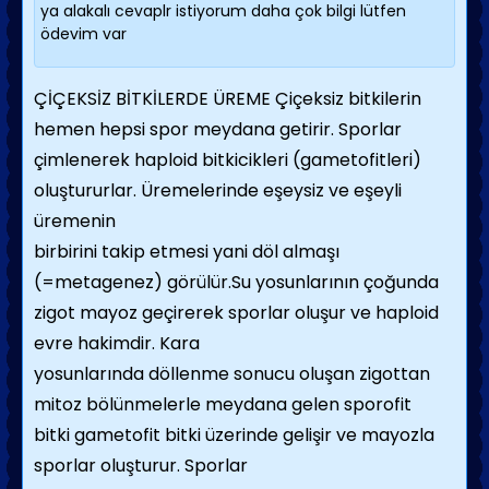
ya alakalı cevaplr istiyorum daha çok bilgi lütfen
ödevim var
ÇİÇEKSİZ BİTKİLERDE ÜREME Çiçeksiz bitkilerin
hemen hepsi spor meydana getirir. Sporlar
çimlenerek haploid bitkicikleri (gametofitleri)
oluştururlar. Üremelerinde eşeysiz ve eşeyli
üremenin
birbirini takip etmesi yani döl almaşı
(=metagenez) görülür.Su yosunlarının çoğunda
zigot mayoz geçirerek sporlar oluşur ve haploid
evre hakimdir. Kara
yosunlarında döllenme sonucu oluşan zigottan
mitoz bölünmelerle meydana gelen sporofit
bitki gametofit bitki üzerinde gelişir ve mayozla
sporlar oluşturur. Sporlar