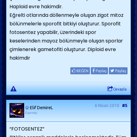
Haploid evre hakimdir.
Eğrelti otlarında döllenmeyle oluşan zigot mitoz
bölünmelerle sporofit bitkiyi oluşturur. Sporofit
fotosentez yapabilir, üzerindeki spor
keselerinden mayoz bölünmeyle oluşan sporlar
çimlenerek gametofiti oluşturur. Diploid evre
hakimdir
BEĞEN
Paylaş
Paylaş
Cevapla
6 Nisan 2010
#5
Elif DemireL
Ziyaretçi
“FOTOSENTEZ”