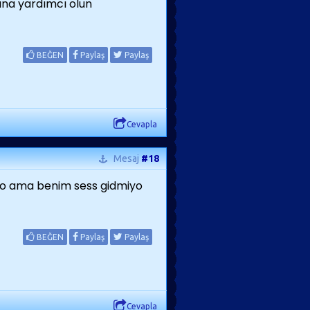
bana yardımcı olun
BEĞEN
Paylaş
Paylaş
Cevapla
Mesaj
#18
yo ama benim sess gidmiyo
BEĞEN
Paylaş
Paylaş
Cevapla