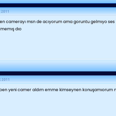
t 2011
en camerayı msn de acıyorum ama goruntu gelmıyo ses ka
lmemış dıo
t 2011
 ben yeni camer aldım emme kimseynen konuşamıorum n