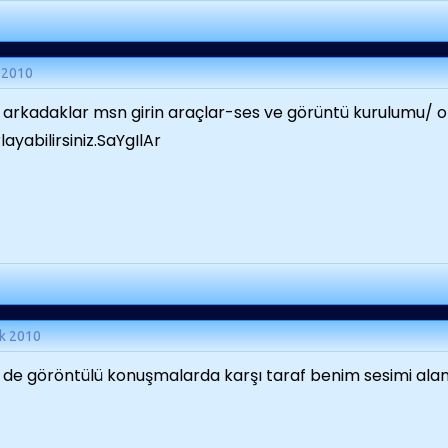
 2010
 arkadaklar msn girin araçlar-ses ve görüntü kurulumu/ 
layabilirsiniz.SaYgIlAr
k 2010
de göröntülü konuşmalarda karşı taraf benim sesimi al