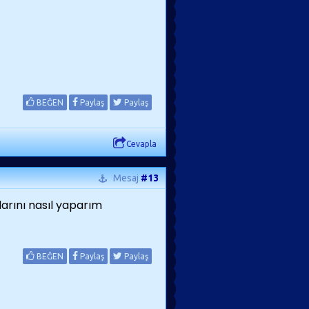
BEĞEN
Paylaş
Paylaş
Cevapla
Mesaj
#13
arını nasıl yaparım
BEĞEN
Paylaş
Paylaş