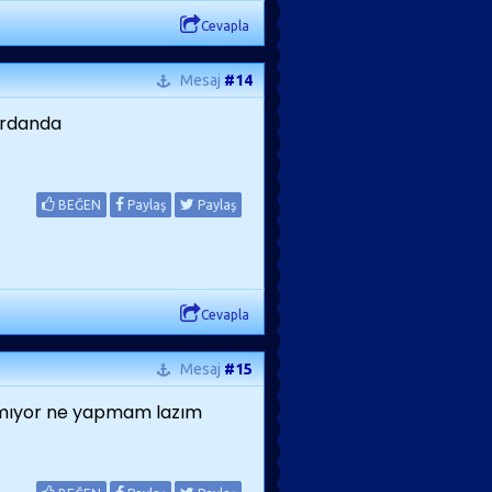
Cevapla
Mesaj
#14
ordanda
BEĞEN
Paylaş
Paylaş
Cevapla
Mesaj
#15
amıyor ne yapmam lazım