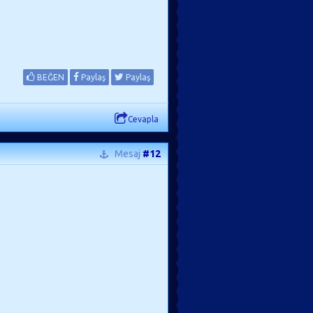
BEĞEN
Paylaş
Paylaş
Cevapla
Mesaj
#12