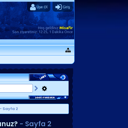
Üye Ol
Giriş
Hoş geldiniz
Misafir
Son ziyaretiniz:
12:25, 1 Dakika Önce
- Sayfa 2
unuz?
- Sayfa 2