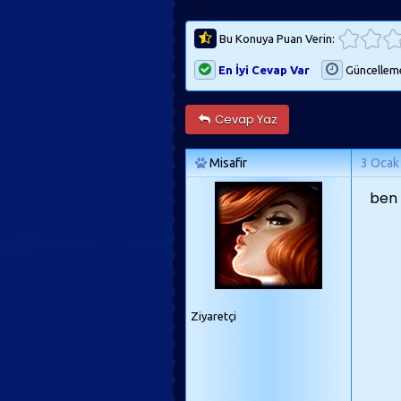
Bu Konuya Puan Verin:
En İyi Cevap Var
Güncellem
Cevap Yaz
Misafir
3 Ocak
ben 
Ziyaretçi