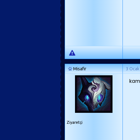
Misafir
3 Ocak
kame
Ziyaretçi