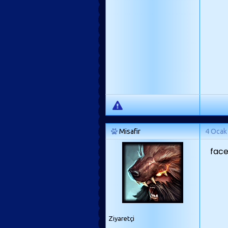
Misafir
4 Ocak
face
Ziyaretçi