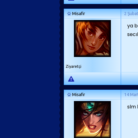
Misafir
2 Şuba
ya b
secı
Ziyaretçi
Misafir
14 Mar
slm