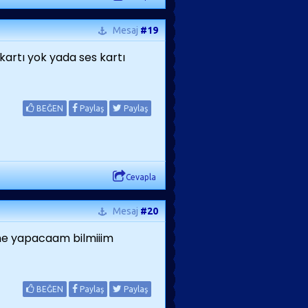
Mesaj
#19
rtı yok yada ses kartı
BEĞEN
Paylaş
Paylaş
Cevapla
Mesaj
#20
e yapacaam bilmiiim
BEĞEN
Paylaş
Paylaş