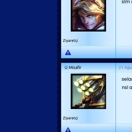
slm 
Ziyaretçi
Misafir
21 Ağu
sela
nsl 
Ziyaretçi