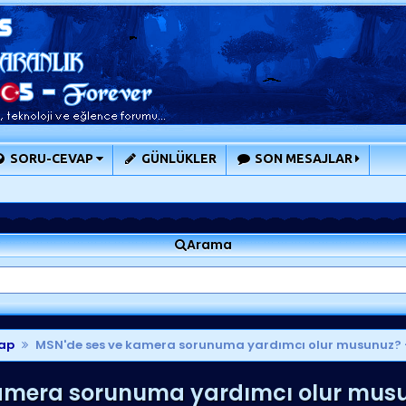
SORU-CEVAP
GÜNLÜKLER
SON MESAJLAR
Arama
ap
MSN'de ses ve kamera sorunuma yardımcı olur musunuz?
amera sorunuma yardımcı olur mus