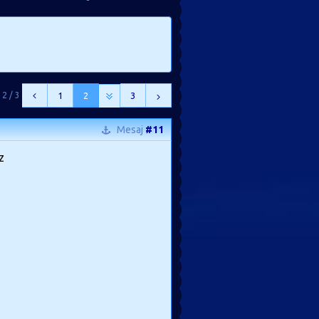
 2 / 3
1
2
3
Mesaj
#11
z