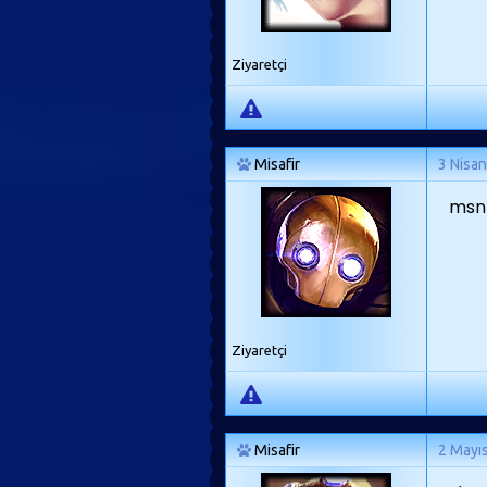
Ziyaretçi
Misafir
3 Nisa
msn 
Ziyaretçi
Misafir
2 Mayı