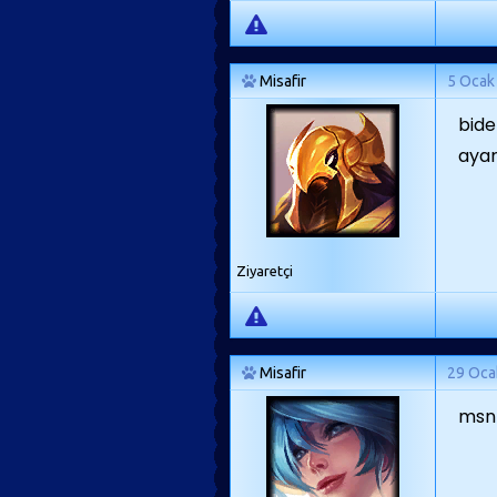
Misafir
5 Ocak
bide
ayar
Ziyaretçi
Misafir
29 Oca
msn 