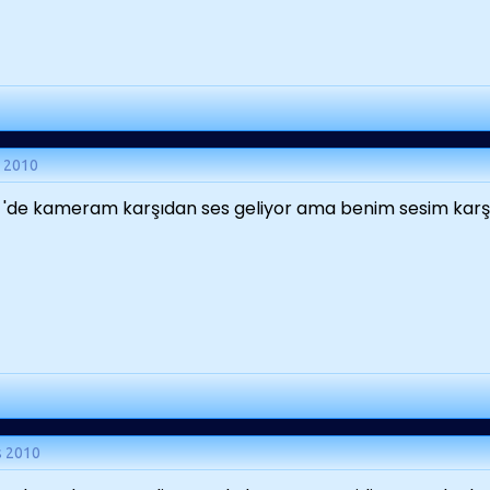
n 2010
'de kameram karşıdan ses geliyor ama benim sesim karşıy
s 2010