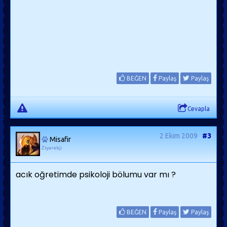
BEĞEN
Paylaş
Paylaş
Cevapla
2 Ekim 2009
#3
Misafir
Ziyaretçi
acık oğretimde psikoloji bölumu var mı ?
BEĞEN
Paylaş
Paylaş