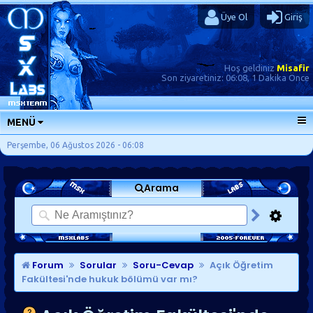
Üye Ol
Giriş
Hoş geldiniz
Misafir
Son ziyaretiniz:
06:08, 1 Dakika Önce
MENÜ
ANA SAYFA
Perşembe, 06 Ağustos 2026 - 06:08
FORUMLAR
Arama
SORU-CEVAP
GÜNLÜKLER
SON MESAJLAR
KISAYOLLAR
Forum
Sorular
Soru-Cevap
Açık Öğretim
Fakültesi'nde hukuk bölümü var mı?