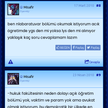
17 Mart 2010
#8
Misafir
Ziyaretçi
ben nlabaratuvar bölümü okumak istiyorum acık
ögretimde ygs den mi yoksa lys den mi alınıyor
yaklaşık kaç soru cevaplamam lazım
BEĞEN
Paylaş
Paylaş
Cevapla
23 Nisan 2010
#9
Misafir
Ziyaretçi
-hukuk fakültesinin neden dolayı açık öğretim
bölümü yok, vaktim ve param yok ama avukat
olmak istiyorum, bu demokratik bir ülkede en