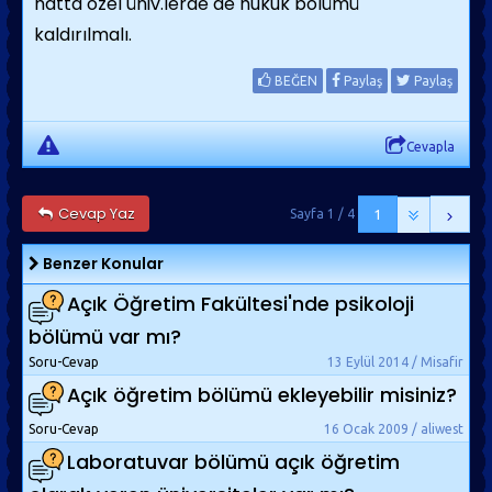
hatta özel üniv.lerde de hukuk bölümü
kaldırılmalı.
BEĞEN
Paylaş
Paylaş
Cevapla
Cevap Yaz
Sayfa 1 / 4
1
Benzer Konular
Açık Öğretim Fakültesi'nde psikoloji
bölümü var mı?
Soru-Cevap
13 Eylül 2014 / Misafir
Açık öğretim bölümü ekleyebilir misiniz?
Soru-Cevap
16 Ocak 2009 / aliwest
Laboratuvar bölümü açık öğretim