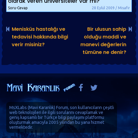
olarak veren üniversiteler var mı?
Soru-Cevap
28 Eylül 2009 / Misafir
Menisküs hastalığı ve
Bir ulusun sahip
tedavisi hakkında bilgi
olduğu maddi ve
verir misiniz?
manevi değerlerin
tümüne ne denir?
MsXLabs (
Mavi Karanlık
)
Forum
, son kullanıcıların çeşitli
web teknolojileri ile ilgili sorularını cevaplamak ve
geniş kapsamlı bir Türkçe bilgi paylaşımı platformu
oluşturmak amacıyla 2005 yılından bu yana hizmet
vermektedir.