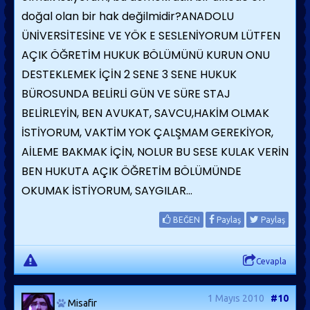
doğal olan bir hak değilmidir?ANADOLU
ÜNİVERSİTESİNE VE YÖK E SESLENİYORUM LÜTFEN
AÇIK ÖĞRETİM HUKUK BÖLÜMÜNÜ KURUN ONU
DESTEKLEMEK İÇİN 2 SENE 3 SENE HUKUK
BÜROSUNDA BELİRLİ GÜN VE SÜRE STAJ
BELİRLEYİN, BEN AVUKAT, SAVCU,HAKİM OLMAK
İSTİYORUM, VAKTİM YOK ÇALŞMAM GEREKİYOR,
AİLEME BAKMAK İÇİN, NOLUR BU SESE KULAK VERİN
BEN HUKUTA AÇIK ÖĞRETİM BÖLÜMÜNDE
OKUMAK İSTİYORUM, SAYGILAR...
BEĞEN
Paylaş
Paylaş
Cevapla
1 Mayıs 2010
#10
Misafir