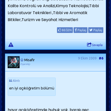
Kalite Kontrolü ve Analizi,Kimya Teknolojisi,Tıbbi
Laboratuvar Teknikleri ,Tıbbi ve Aromatik
Bitkiler,Turizm ve Seyahat Hizmetleri
BEĞEN
Paylaş
Paylaş
Cevapla
9 Ekim 2009
#6
Misafir
Ziyaretçi
Alıntı
en iyi açıköğretim bölümü
hayır açıköğretimde huhuk yok. barajı geç