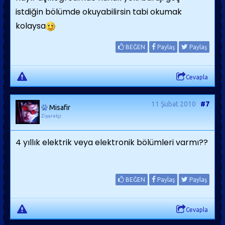
istdiğin bölümde okuyabilirsin tabi okumak
kolaysa
BEĞEN
Paylaş
Paylaş
Cevapla
11 Şubat 2010
#7
Misafir
Ziyaretçi
4 yıllık elektrik veya elektronik bölümleri varmı??
BEĞEN
Paylaş
Paylaş
Cevapla