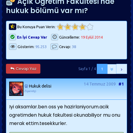
Açık Öğretim Fakültesi'nde
hukuk bölümü var mı?
Bu Konuya Puan Verin:
En İyi Cevap Var
Güncelleme:
19 Eylül 2014
Gösterim:
95.253
Cevap:
38
Cevap Yaz
Sayfa 1 / 4
1
14 Temmuz 2009
#1
Hukuk delisi
Ziyaretçi
Iyi aksamlar.ben oss ye hazirlaniyorum.acik
ogretimden hukuk fakultesi okunabiliyor mu onu
merak ettim.tesekkurler.