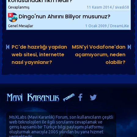
konusundaki fikri nedir?
Cevaplanmış
11 Kasım 2014 / sivaslı58
Dingo'nun Ahırını Biliyor musunuz?
Genel Mesajlar
1 Ocak 2009 / DreamLiKe
PC'de hazırlığı yapılan
MSN'yi Vodafone'dan
web sitesi, internette
açamıyorum, neden
nasıl yayınlanır?
olabilir?
MsXLabs (
Mavi Karanlık
)
Forum
, son kullanıcıların çeşitli
web teknolojileri ile ilgili sorularını cevaplamak ve
geniş kapsamlı bir Türkçe bilgi paylaşımı platformu
oluşturmak amacıyla 2005 yılından bu yana hizmet
vermektedir.