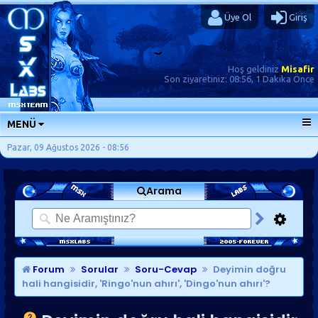
Üye Ol
Giriş
Hoş geldiniz
Misafir
Son ziyaretiniz:
08:56, 1 Dakika Önce
MENÜ
ANA SAYFA
Pazar, 09 Ağustos 2026 - 08:56
FORUMLAR
Arama
SORU-CEVAP
GÜNLÜKLER
SON MESAJLAR
KISAYOLLAR
Forum
Sorular
Soru-Cevap
Deyimin doğru
hali hangisidir, 'Ringo'nun ahırı', 'Dingo'nun ahırı'?