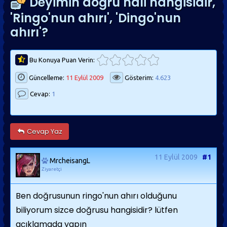
Deyimin doğru hali hangisidir,
'Ringo'nun ahırı', 'Dingo'nun
ahırı'?
Bu Konuya Puan Verin:
Güncelleme:
11 Eylül 2009
Gösterim:
4.623
Cevap:
1
Cevap Yaz
11 Eylül 2009
#1
MrcheisangL
Ziyaretçi
Ben doğrusunun ringo'nun ahırı olduğunu
biliyorum sizce doğrusu hangisidir? lütfen
açıklamada yapın