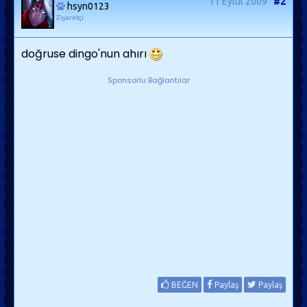
11 Eylül 2009
#2
hsyn0123
Ziyaretçi
doğruse dingo'nun ahırı
Sponsorlu Bağlantılar
BEĞEN
Paylaş
Paylaş