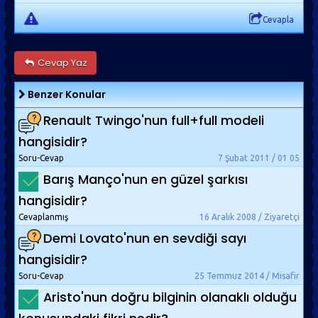
Cevapla
Cevap Yaz
Benzer Konular
Renault Twingo'nun full+full modeli
hangisidir?
Soru-Cevap
7 Şubat 2011 / 01 05
Barış Manço'nun en güzel şarkısı
hangisidir?
Cevaplanmış
16 Aralık 2008 / Ziyaretçi
Demi Lovato'nun en sevdiği sayı
hangisidir?
Soru-Cevap
25 Temmuz 2014 / Misafir
Aristo'nun doğru bilginin olanaklı olduğu