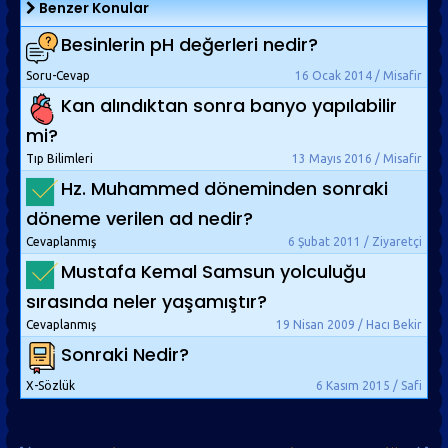
Benzer Konular
Besinlerin pH değerleri nedir?
Soru-Cevap
16 Ocak 2014 / Misafir
Kan alındıktan sonra banyo yapılabilir
mi?
Tıp Bilimleri
13 Mayıs 2016 / Misafir
Hz. Muhammed döneminden sonraki
döneme verilen ad nedir?
Cevaplanmış
6 Şubat 2011 / Ziyaretçi
Mustafa Kemal Samsun yolculuğu
sırasında neler yaşamıştır?
Cevaplanmış
19 Nisan 2009 / Hacı Bekir
Sonraki Nedir?
X-Sözlük
6 Kasım 2015 / Safi