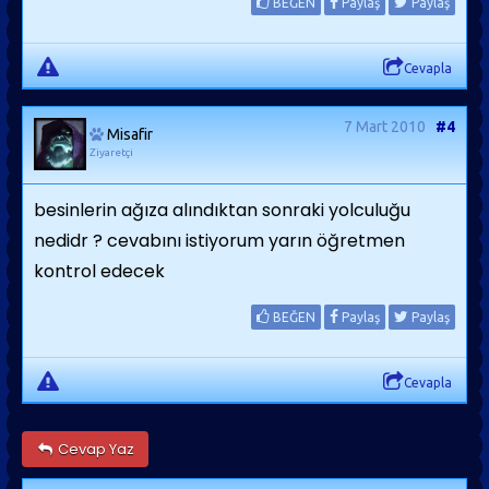
BEĞEN
Paylaş
Paylaş
Cevapla
7 Mart 2010
#4
Misafir
Ziyaretçi
besinlerin ağıza alındıktan sonraki yolculuğu
nedidr ? cevabını istiyorum yarın öğretmen
kontrol edecek
BEĞEN
Paylaş
Paylaş
Cevapla
Cevap Yaz