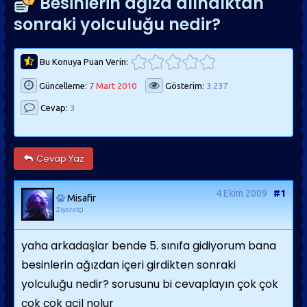
Besinlerin ağıza alındıktan
sonraki yolculuğu nedir?
Bu Konuya Puan Verin:
Güncelleme:
7 Mart 2010
Gösterim:
3.237
Cevap:
3
Cevap Yaz
4 Ekim 2009
#1
Misafir
Ziyaretçi
yaha arkadaşlar bende 5. sınıfa gidiyorum bana
besinlerin ağızdan içeri girdikten sonraki
yolculuğu nedir? sorusunu bi cevaplayın çok çok
çok çok acil nolur