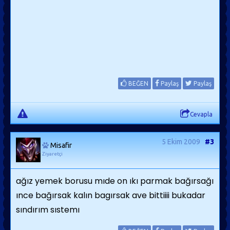
BEĞEN
Paylaş
Paylaş
Cevapla
5 Ekim 2009
#3
Misafir
Ziyaretçi
ağız yemek borusu mıde on ıkı parmak bağırsağı
ınce bağırsak kalın bagırsak ave bittiiii bukadar
sındırım sıstemı