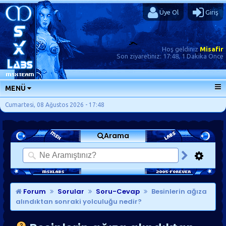
Üye Ol
Giriş
Hoş geldiniz
Misafir
Son ziyaretiniz:
17:48, 1 Dakika Önce
MENÜ
ANA SAYFA
Cumartesi, 08 Ağustos 2026 - 17:48
FORUMLAR
Arama
SORU-CEVAP
GÜNLÜKLER
SON MESAJLAR
KISAYOLLAR
Forum
Sorular
Soru-Cevap
Besinlerin ağıza
alındıktan sonraki yolculuğu nedir?