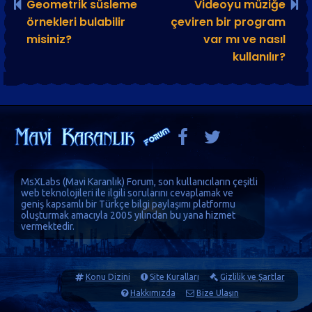
Geometrik süsleme
Videoyu müziğe
örnekleri bulabilir
çeviren bir program
misiniz?
var mı ve nasıl
kullanılır?
MsXLabs (
Mavi Karanlık
)
Forum
, son kullanıcıların çeşitli
web teknolojileri ile ilgili sorularını cevaplamak ve
geniş kapsamlı bir Türkçe bilgi paylaşımı platformu
oluşturmak amacıyla 2005 yılından bu yana hizmet
vermektedir.
Konu Dizini
Site Kuralları
Gizlilik ve Şartlar
Hakkımızda
Bize Ulaşın