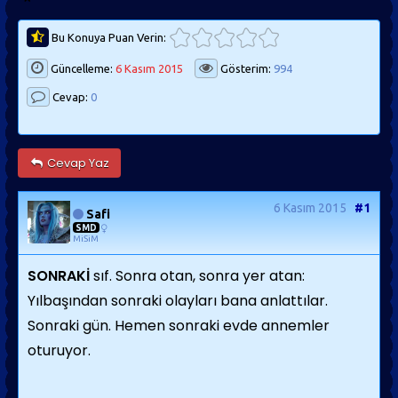
Bu Konuya Puan Verin:
Güncelleme:
6 Kasım 2015
Gösterim:
994
Cevap:
0
Cevap Yaz
6 Kasım 2015
#1
Safi
SMD
MiSiM
SONRAKİ
sıf. Sonra otan, sonra yer atan:
Yılbaşından sonraki olayları bana anlattılar.
Sonraki gün. Hemen sonraki evde annemler
oturuyor.