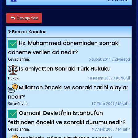
Cevap Yaz
Benzer Konular
Hz. Muhammed döneminden sonraki
döneme verilen ad nedir?
Cevaplanmış
6 Şubat 2011 / Ziyaretçi
İslamiyetten Sonraki Türk Hukuku
Hukuk
18 Kasım 2007 / KENCISii
Millattan önceki ve sonraki tarihi olaylar
nedir?
Soru-Cevap
17 Ekim 2009 / Misafir
Osmanlı Devleti'nin Istanbul'un
fethinden önceki ve sonraki durumu nedir?
Cevaplanmış
9 Aralık 2009 / Misafir