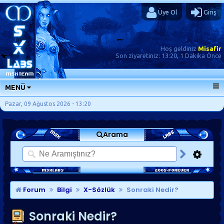
Üye Ol
Giriş
Hoş geldiniz
Misafir
Son ziyaretiniz:
13:20, 1 Dakika Önce
MENÜ
ANA SAYFA
Pazar, 09 Ağustos 2026 - 13:20
FORUMLAR
Arama
SORU-CEVAP
GÜNLÜKLER
SON MESAJLAR
KISAYOLLAR
Forum
Bilgi
X-Sözlük
Sonraki Nedir?
Sonraki Nedir?