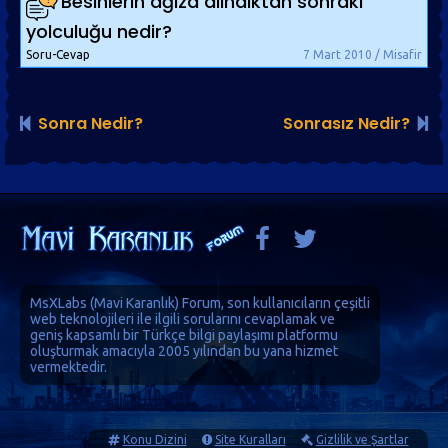
Besinlerin ağıza alındıktan sonraki
yolculuğu nedir?
Soru-Cevap
7 Mart 2010 / Misafir
Sonra Nedir?
Sonrasız Nedir?
MsXLabs (
Mavi Karanlık
)
Forum
, son kullanıcıların çeşitli
web teknolojileri ile ilgili sorularını cevaplamak ve
geniş kapsamlı bir Türkçe bilgi paylaşımı platformu
oluşturmak amacıyla 2005 yılından bu yana hizmet
vermektedir.
Konu Dizini
Site Kuralları
Gizlilik ve Şartlar