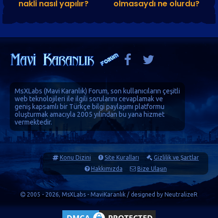
nakli nasıl yapılır?
olmasaydı ne olurdu?
MsXLabs (
Mavi Karanlık
)
Forum
, son kullanıcıların çeşitli
web teknolojileri ile ilgili sorularını cevaplamak ve
geniş kapsamlı bir Türkçe bilgi paylaşımı platformu
oluşturmak amacıyla 2005 yılından bu yana hizmet
vermektedir.
Konu Dizini
Site Kuralları
Gizlilik ve Şartlar
Hakkımızda
Bize Ulaşın
2005 - 2026, MsXLabs - MaviKaranlık / designed by
NeutralizeR