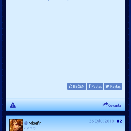
BEĞEN
Paylaş
Paylaş
Cevapla
26 Eylül 2010
#2
Misafir
Ziyaretçi