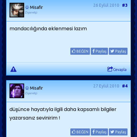
26 Eylül 2010
#3
Misafir
Ziyaretçi
mandacılığında eklenmesi lazım
BEĞEN
Paylaş
Paylaş
Cevapla
27 Eylül 2010
#4
Misafir
Ziyaretçi
düşünce hayatıyla ilgili daha kapsamlı bilgiler
yazarsanız sevinirim !
BEĞEN
Paylaş
Paylaş