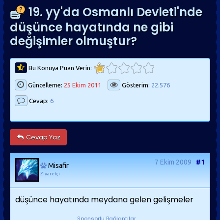
19. yy'da Osmanlı Devleti'nde
düşünce hayatında ne gibi
değişimler olmuştur?
Bu Konuya Puan Verin:
Güncelleme:
25 Ekim 2011
Gösterim:
22.576
Cevap:
6
Cevap Yaz
7 Ekim 2009
#1
Misafir
Ziyaretçi
düşünce hayatında meydana gelen gelişmeler
Sponsorlu Bağlantılar