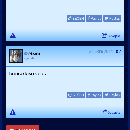
BEĞEN
Paylaş
Paylaş
Cevapla
25 Ekim 2011
#7
Misafir
Ziyaretçi
bence kısa ve öz
BEĞEN
Paylaş
Paylaş
Cevapla