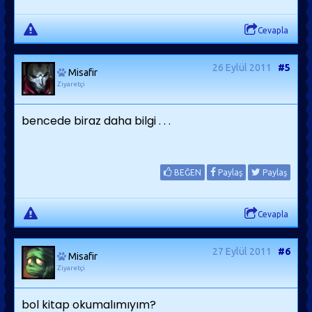
Cevapla
26 Eylül 2011
#5
Misafir
Ziyaretçi
bencede biraz daha bilgi . . .
BEĞEN
Paylaş
Paylaş
Cevapla
27 Eylül 2011
#6
Misafir
Ziyaretçi
bol kitap okumalımıyım?