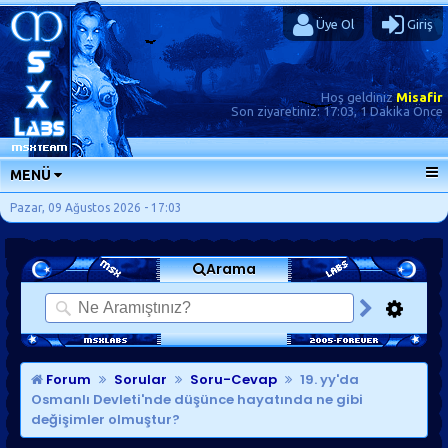
Üye Ol
Giriş
Hoş geldiniz
Misafir
Son ziyaretiniz:
17:03, 1 Dakika Önce
MENÜ
ANA SAYFA
Pazar, 09 Ağustos 2026 - 17:03
FORUMLAR
Arama
SORU-CEVAP
GÜNLÜKLER
SON MESAJLAR
KISAYOLLAR
Forum
Sorular
Soru-Cevap
19. yy'da
Osmanlı Devleti'nde düşünce hayatında ne gibi
değişimler olmuştur?