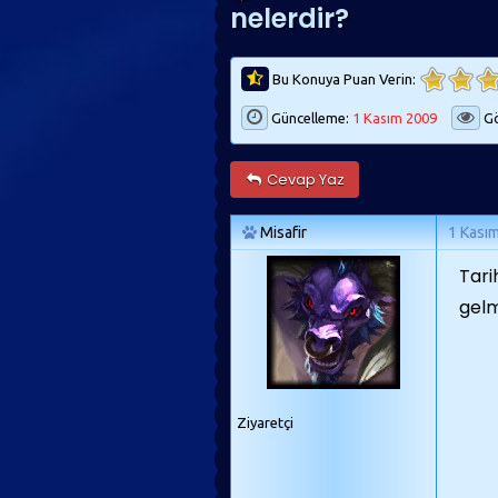
nelerdir?
Bu Konuya Puan Verin:
Güncelleme:
1 Kasım 2009
Gö
Cevap Yaz
Misafir
1 Kası
Tari
gelm
Ziyaretçi