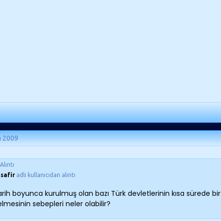
m 2009
Alıntı
safir
adlı kullanıcıdan alıntı
rih boyunca kurulmuş olan bazı Türk devletlerinin kısa sürede bi
lmesinin sebepleri neler olabilir?