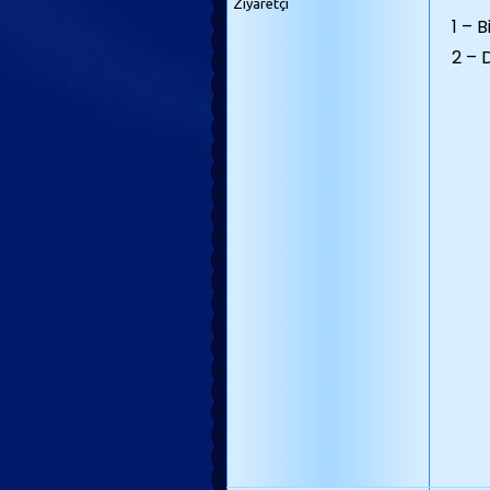
Ziyaretçi
1 – 
2 – 