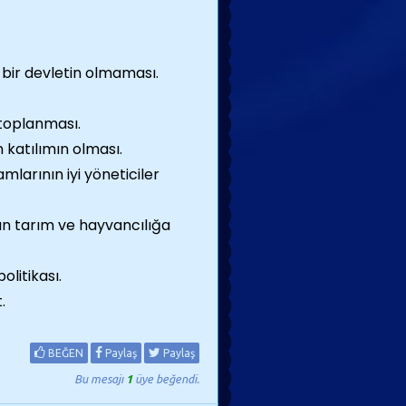
 bir devletin olmaması.
 toplanması.
 katılımın olması.
larının iyi yöneticiler
nın tarım ve hayvancılığa
olitikası.
.
BEĞEN
Paylaş
Paylaş
Bu mesajı
1
üye beğendi.