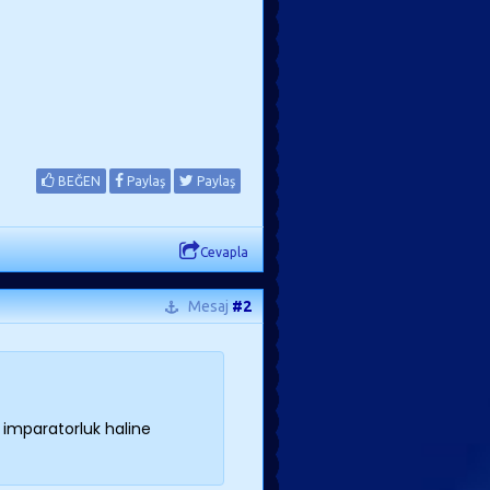
BEĞEN
Paylaş
Paylaş
Cevapla
Mesaj
#2
r imparatorluk haline