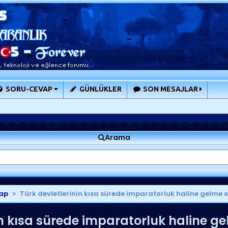
SORU-CEVAP
GÜNLÜKLER
SON MESAJLAR
Arama
ap
Türk devletlerinin kısa sürede imparatorluk haline gelme s
in kısa sürede imparatorluk haline ge