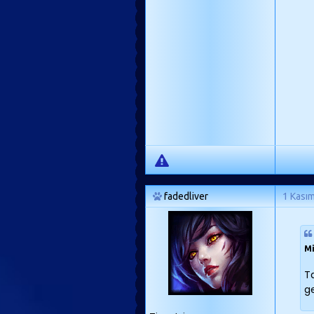
fadedliver
1 Kası
Mi
Ta
ge