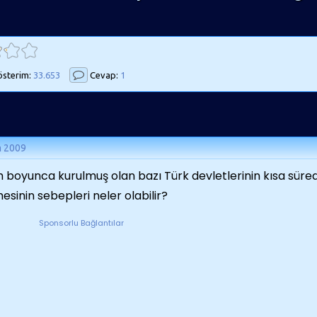
sterim:
33.653
Cevap:
1
m 2009
h boyunca kurulmuş olan bazı Türk devletlerinin kısa süre
esinin sebepleri neler olabilir?
Sponsorlu Bağlantılar