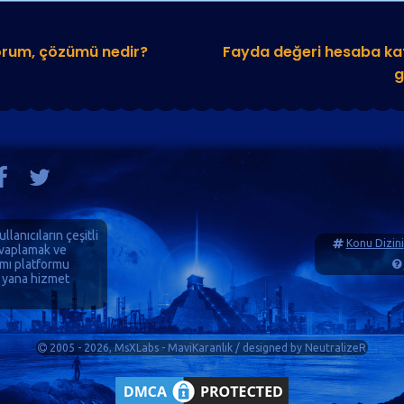
orum, çözümü nedir?
Fayda değeri hesaba kat
g
ullanıcıların çeşitli
Konu Dizini
cevaplamak ve
ımı platformu
 yana hizmet
2005 - 2026, MsXLabs - MaviKaranlık / designed by
NeutralizeR