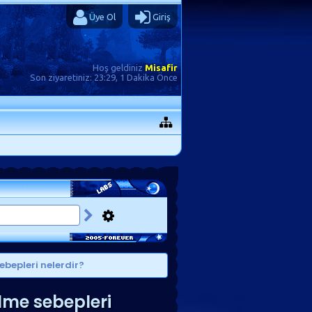
Üye Ol
Giriş
Hoş geldiniz
Misafir
Son ziyaretiniz:
23:29, 1 Dakika Önce
ebepleri nelerdir?
lme sebepleri