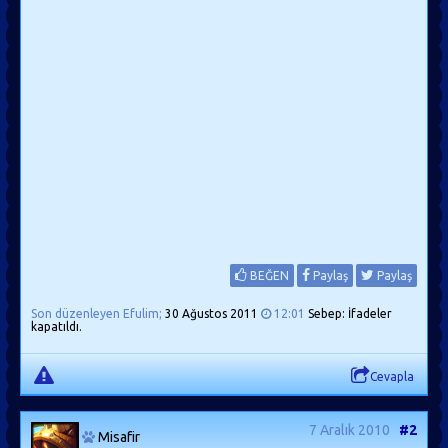
BEĞEN
Paylaş
Paylaş
Son düzenleyen Efulim;
30 Ağustos 2011
12:01
Sebep: İfadeler
kapatıldı.
Cevapla
7 Aralık 2010
#2
Misafir