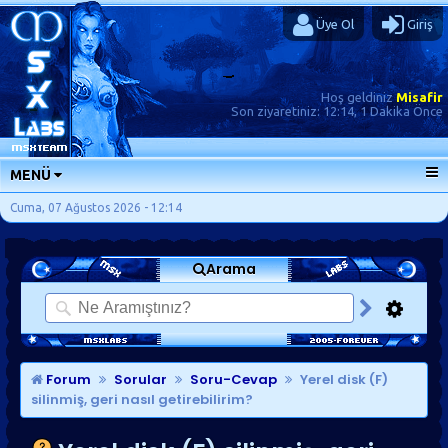
Üye Ol
Giriş
Hoş geldiniz
Misafir
Son ziyaretiniz:
12:14, 1 Dakika Önce
MENÜ
ANA SAYFA
Cuma, 07 Ağustos 2026 - 12:14
FORUMLAR
Arama
SORU-CEVAP
GÜNLÜKLER
SON MESAJLAR
KISAYOLLAR
Forum
Sorular
Soru-Cevap
Yerel disk (F)
silinmiş, geri nasıl getirebilirim?