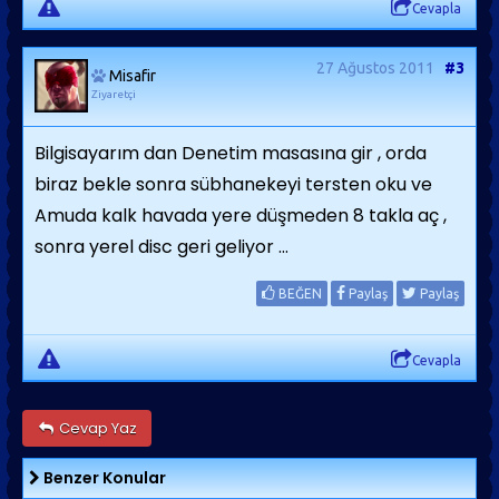
Cevapla
27 Ağustos 2011
#3
Misafir
Ziyaretçi
Bilgisayarım dan Denetim masasına gir , orda
biraz bekle sonra sübhanekeyi tersten oku ve
Amuda kalk havada yere düşmeden 8 takla aç ,
sonra yerel disc geri geliyor ...
BEĞEN
Paylaş
Paylaş
Cevapla
Cevap Yaz
Benzer Konular