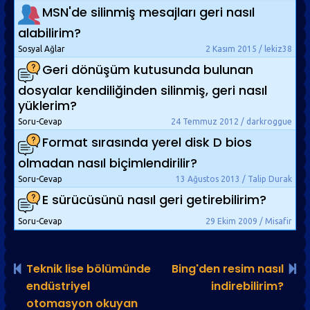
MSN'de silinmiş mesajları geri nasıl
alabilirim?
Sosyal Ağlar
2 Kasım 2015 / lekiz38
Geri dönüşüm kutusunda bulunan
dosyalar kendiliğinden silinmiş, geri nasıl
yüklerim?
Soru-Cevap
24 Temmuz 2012 / darkroggue
Format sırasında yerel disk D bios
olmadan nasıl biçimlendirilir?
Soru-Cevap
13 Ağustos 2013 / Talip Durak
E sürücüsünü nasıl geri getirebilirim?
Soru-Cevap
29 Ekim 2009 / Misafir
Teknik lise bölümünde
Bing'den resim nasıl
endüstriyel
indirebilirim?
otomasyon okuyan