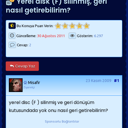
Yerel disk (F) silinmiş, geri
nasıl getirebilirim?
Bu Konuya Puan Verin:
Güncelleme:
30 Ağustos 2011
Gösterim:
6.297
Cevap:
2
Cevap Yaz
23 Kasım 2009
#1
Misafir
Ziyaretçi
yerel disc (F ) silinmiş ve geri dönüşüm
kutusundada yok onu nasıl geri getirebilirim?
Sponsorlu Bağlantılar