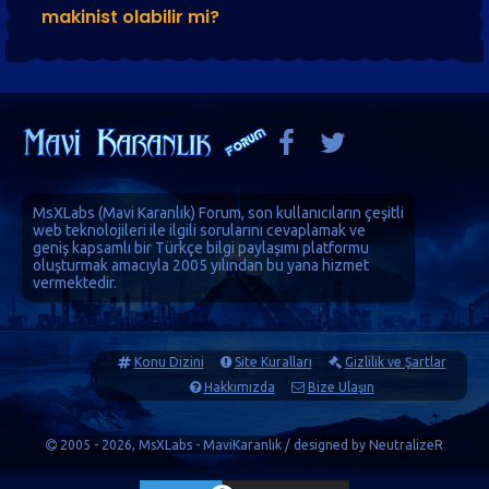
makinist olabilir mi?
MsXLabs (
Mavi Karanlık
)
Forum
, son kullanıcıların çeşitli
web teknolojileri ile ilgili sorularını cevaplamak ve
geniş kapsamlı bir Türkçe bilgi paylaşımı platformu
oluşturmak amacıyla 2005 yılından bu yana hizmet
vermektedir.
Konu Dizini
Site Kuralları
Gizlilik ve Şartlar
Hakkımızda
Bize Ulaşın
2005 - 2026, MsXLabs - MaviKaranlık / designed by
NeutralizeR