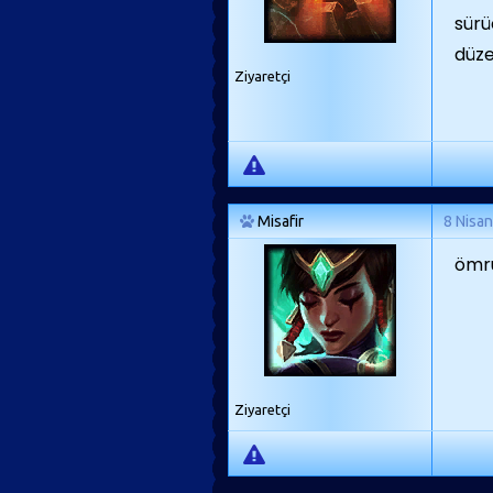
sürü
düze
Ziyaretçi
Misafir
8 Nisa
ömrü
Ziyaretçi