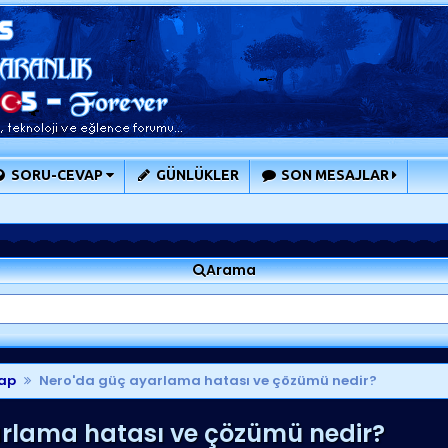
SORU-CEVAP
GÜNLÜKLER
SON MESAJLAR
Arama
ap
Nero'da güç ayarlama hatası ve çözümü nedir?
rlama hatası ve çözümü nedir?