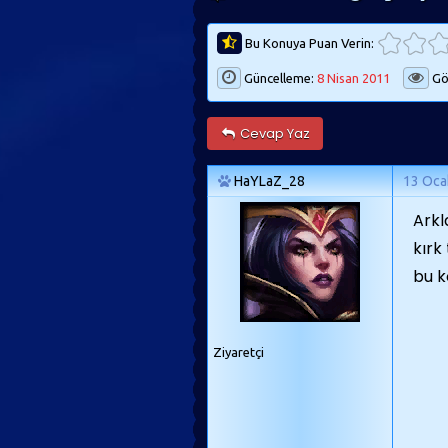
Bu Konuya Puan Verin:
Güncelleme:
8 Nisan 2011
Gö
Cevap Yaz
HaYLaZ_28
13 Oca
Arkl
kırk
bu k
Ziyaretçi