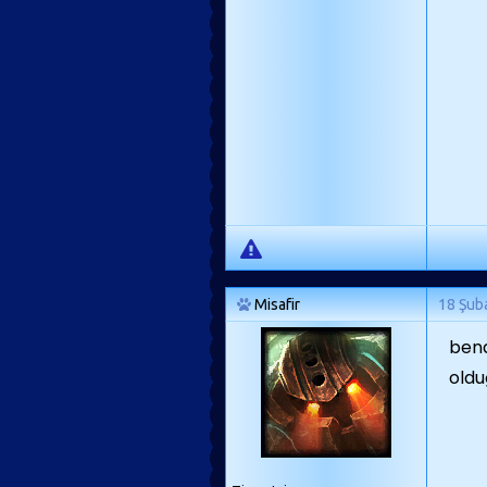
Misafir
18 Şub
bend
oldu