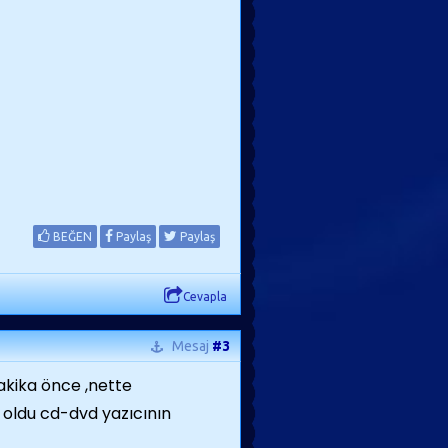
BEĞEN
Paylaş
Paylaş
Cevapla
Mesaj
#3
kika önce ,nette
 oldu cd-dvd yazıcının