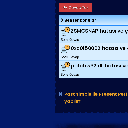
Cevap Yaz
Benzer Konular
ZSMCSNAP hatası ve 
Soru-Cevap
0xc0150002 hatası ve
Soru-Cevap
patchw32.dll hatası v
Soru-Cevap
Past simple ile Present Perf
yapılır?