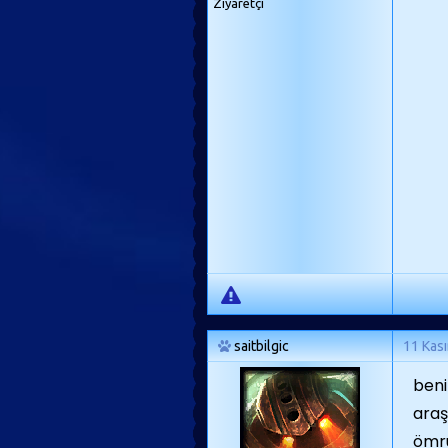
Ziyaretçi
saitbilgic
11 Kas
beni
araş
ömrü