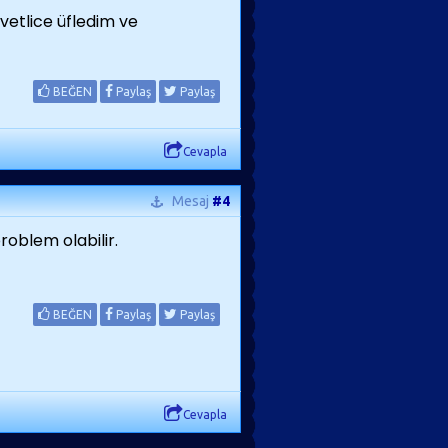
vetlice üfledim ve
BEĞEN
Paylaş
Paylaş
Cevapla
Mesaj
#4
roblem olabilir.
BEĞEN
Paylaş
Paylaş
Cevapla