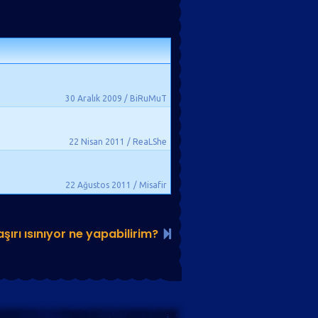
30 Aralık 2009 / BiRuMuT
22 Nisan 2011 / ReaLShe
22 Ağustos 2011 / Misafir
şırı ısınıyor ne yapabilirim?