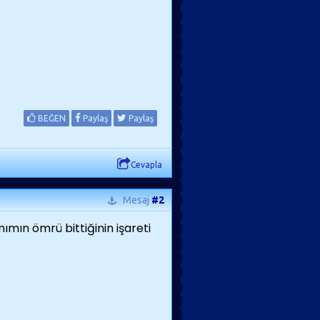
BEĞEN
Paylaş
Paylaş
Cevapla
Mesaj
#2
mın ömrü bittiğinin işareti