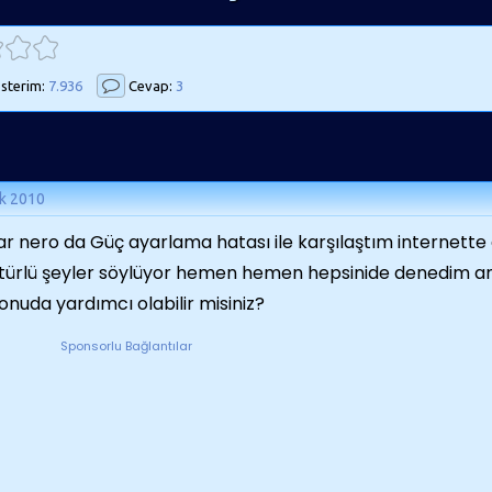
sterim:
7.936
Cevap:
3
k 2010
ar nero da Güç ayarlama hatası ile karşılaştım internett
 türlü şeyler söylüyor hemen hemen hepsinide denedim 
onuda yardımcı olabilir misiniz?
Sponsorlu Bağlantılar