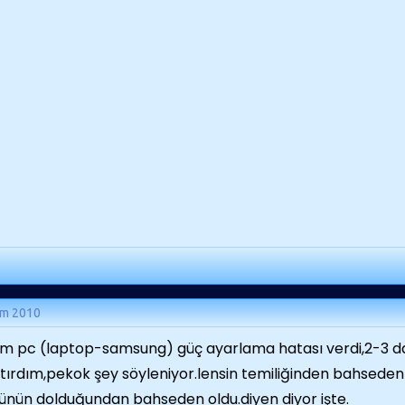
ım 2010
m pc (laptop-samsung) güç ayarlama hatası verdi,2-3 da
tırdım,pekok şey söyleniyor.lensin temiliğinden bahseden
nün dolduğundan bahseden oldu.diyen diyor işte.