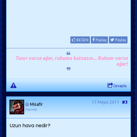
BEĞEN
Paylaş
Paylaş
Tanrı varsa eğer, ruhumu kutsasın... Ruhum varsa
eğer!
Cevapla
17 Mayıs 2011
#3
Misafir
Ziyaretçi
Uzun hava nedir?