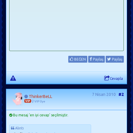
BEĞEN
Paylaş
Paylaş
Cevapla
7 Nisan 2010
#2
ThinkerBeLL
VIP
VIP Üye
Bu mesaj 'en iyi cevap' seçilmiştir.
Alıntı