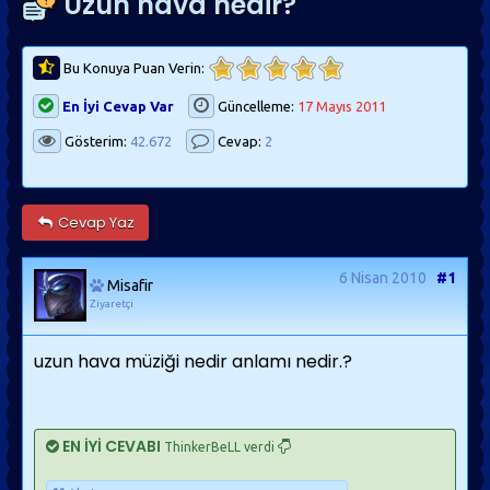
Uzun hava nedir?
Bu Konuya Puan Verin:
En İyi Cevap Var
Güncelleme:
17 Mayıs 2011
Gösterim:
42.672
Cevap:
2
Cevap Yaz
6 Nisan 2010
#1
Misafir
Ziyaretçi
uzun hava müziği nedir anlamı nedir.?
EN İYİ CEVABI
ThinkerBeLL verdi