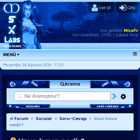
Üye Ol
Giriş
Hoş geldiniz
Misafir
Son ziyaretiniz:
17:07, 1 Dakika Önce
MENÜ
ANA SAYFA
Perşembe, 06 Ağustos 2026 - 17:07
FORUMLAR
Arama
SORU-CEVAP
GÜNLÜKLER
SON MESAJLAR
KISAYOLLAR
Forum
Sorular
Soru-Cevap
Uzun hava
nedir?