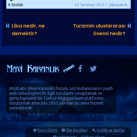
X-Sözlük
12 Temmuz 2015 / _KleopatrA_
Liba nedir, ne
Turizmin uluslararası
demektir?
önemi nedir?
MsXLabs (
Mavi Karanlık
)
Forum
, son kullanıcıların çeşitli
web teknolojileri ile ilgili sorularını cevaplamak ve
geniş kapsamlı bir Türkçe bilgi paylaşımı platformu
oluşturmak amacıyla 2005 yılından bu yana hizmet
vermektedir.
Konu Dizini
Site Kuralları
Gizlilik ve Şartlar