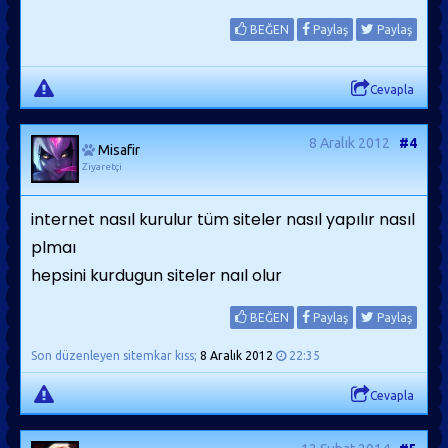
BEĞEN
Paylaş
Paylaş
Cevapla
8 Aralık 2012
#4
Misafir
Ziyaretçi
internet nasıl kurulur tüm siteler nasıl yapılır nasıl
plmaı
hepsini kurdugun siteler naıl olur
BEĞEN
Paylaş
Paylaş
Son düzenleyen sitemkar kıss;
8 Aralık 2012
22:35
Cevapla