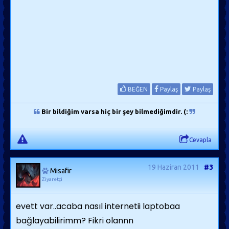
BEĞEN
Paylaş
Paylaş
Bir bildiğim varsa hiç bir şey bilmediğimdir. (:
Cevapla
19 Haziran 2011
#3
Misafir
Ziyaretçi
evett var..acaba nasıl internetii laptobaa
bağlayabilirimm? Fikri olannn