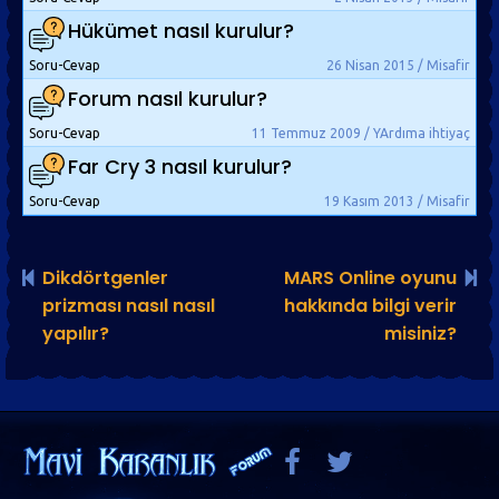
Hükümet nasıl kurulur?
Soru-Cevap
26 Nisan 2015 / Misafir
Forum nasıl kurulur?
Soru-Cevap
11 Temmuz 2009 / YArdıma ihtiyaç
Far Cry 3 nasıl kurulur?
Soru-Cevap
19 Kasım 2013 / Misafir
Dikdörtgenler
MARS Online oyunu
prizması nasıl nasıl
hakkında bilgi verir
yapılır?
misiniz?