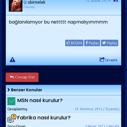
12 Şubat 2014
#5
obirmelek
Ziyaretçi
bağlanılamıyor bu nettttt napmalıyımmmm
BEĞEN
Paylaş
Paylaş
Cevapla
Cevap Yaz
Benzer Konular
MSN nasıl kurulur?
Cevaplanmış
16 Temmuz 2012 / Ziyaretçi
Fabrika nasıl kurulur?
Soru-Cevap
2 Nisan 2013 / Misafir