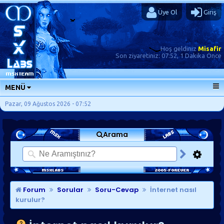
Üye Ol
Giriş
Hoş geldiniz
Misafir
Son ziyaretiniz:
07:52, 1 Dakika Önce
MENÜ
ANA SAYFA
Pazar, 09 Ağustos 2026 - 07:52
FORUMLAR
Arama
SORU-CEVAP
GÜNLÜKLER
SON MESAJLAR
KISAYOLLAR
Forum
Sorular
Soru-Cevap
İnternet nasıl
kurulur?