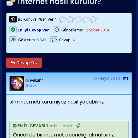
İnternet nasıl kurulur?
Bu Konuya Puan Verin:
En İyi Cevap Var
Güncelleme:
12 Şubat 2014
Gösterim:
6.543
Cevap:
4
Cevap Yaz
19 Mayıs 2010
#1
Misafir
Ziyaretçi
slm interneti kuramiyoz nasil yapabiliriz
EN İYİ CEVABI
The Unique verdi
Öncelikle bir internet aboneliği almalısınız