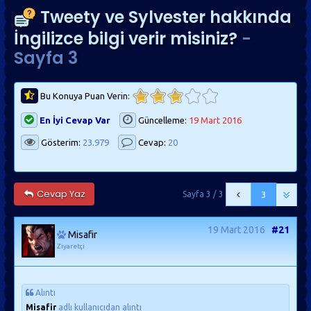
Tweety ve Sylvester hakkında
İngilizce bilgi verir misiniz?
-
Sayfa 3
Bu Konuya Puan Verin:
En İyi Cevap Var
Güncelleme:
19 Mart 2016
Gösterim:
23.979
Cevap:
20
Cevap Yaz
Sayfa 3 / 3
3
19 Mart 2016
#21
Misafir
Ziyaretçi
Alıntı
Misafir
adlı kullanıcıdan alıntı