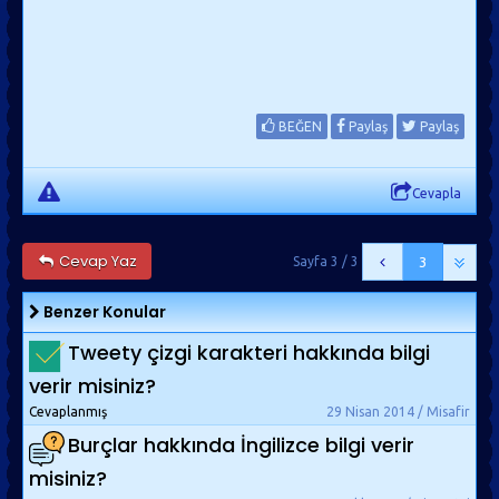
BEĞEN
Paylaş
Paylaş
Cevapla
Cevap Yaz
Sayfa 3 / 3
3
Benzer Konular
Tweety çizgi karakteri hakkında bilgi
verir misiniz?
Cevaplanmış
29 Nisan 2014 / Misafir
Burçlar hakkında İngilizce bilgi verir
misiniz?