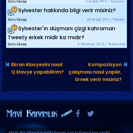
Soru-Cevap
5 Aralık 2011 / Ziyaretçi
Sylvester hakkında bilgi verir misiniz?
Soru-Cevap
28 Aralık 2011 / Misafir
Sylvester'ın düşmanı çizgi kahraman
Tweety erkek midir kız mıdır?
Soru-Cevap
4 Temmuz 2012 / Teamoore
Ekran klavyesini nasıl
Kompozisyon
Q klavye yapabilirim?
çalışması nasıl yapılır,
örnek verir misiniz?
MsXLabs (
Mavi Karanlık
)
Forum
, son kullanıcıların çeşitli