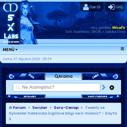
Üye Ol
Giriş
Hoş geldiniz
Misafir
Son ziyaretiniz:
09:59, 1 Dakika Önce
MENÜ
ANA SAYFA
Cuma, 07 Ağustos 2026 - 09:59
FORUMLAR
Arama
SORU-CEVAP
GÜNLÜKLER
SON MESAJLAR
KISAYOLLAR
Forum
Sorular
Soru-Cevap
Tweety ve
Sylvester hakkında İngilizce bilgi verir misiniz?
- Sayfa
3