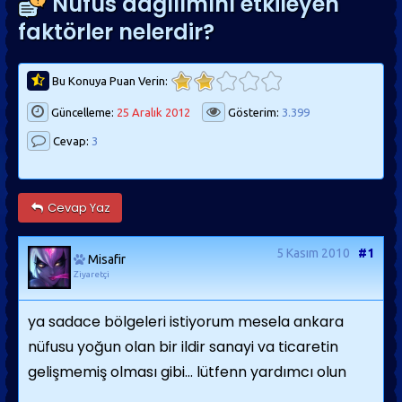
Nüfus dağılımını etkileyen
faktörler nelerdir?
Bu Konuya Puan Verin:
Güncelleme:
25 Aralık 2012
Gösterim:
3.399
Cevap:
3
Cevap Yaz
5 Kasım 2010
#1
Misafir
Ziyaretçi
ya sadace bölgeleri istiyorum mesela ankara
nüfusu yoğun olan bir ildir sanayi va ticaretin
gelişmemiş olması gibi... lütfenn yardımcı olun