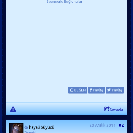
Sponsorlu Bağlantılar
BEĞEN
Paylaş
Paylaş
Cevapla
20 Aralık 2011
#2
hayali büyücü
Ziyaretçi