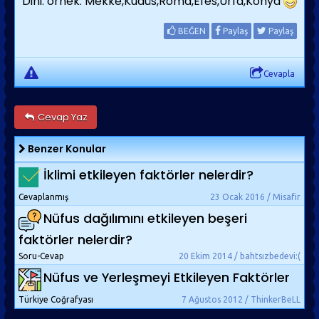
Dini: örnek: Mekke,Kudüs,Roma,Efes,Urfa,Konya
BEĞEN
Paylaş
Paylaş
Cevapla
Cevap Yaz
Benzer Konular
İklimi etkileyen faktörler nelerdir?
Cevaplanmış
23 Ocak 2016 / Misafir
Nüfus dağılımını etkileyen beşeri
faktörler nelerdir?
Soru-Cevap
20 Ekim 2014 / bahtsızbedevi:(
Nüfus ve Yerleşmeyi Etkileyen Faktörler
Türkiye Coğrafyası
7 Ağustos 2012 / ThinkerBeLL