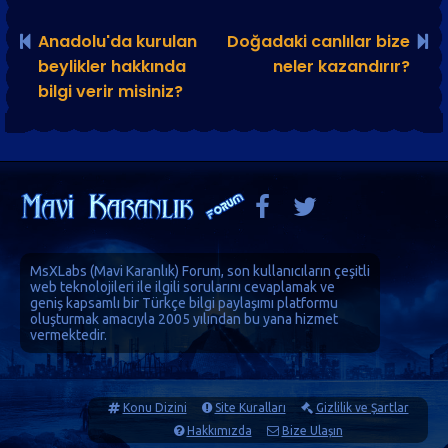
Anadolu'da kurulan
Doğadaki canlılar bize
beylikler hakkında
neler kazandırır?
bilgi verir misiniz?
MsXLabs (
Mavi Karanlık
)
Forum
, son kullanıcıların çeşitli
web teknolojileri ile ilgili sorularını cevaplamak ve
geniş kapsamlı bir Türkçe bilgi paylaşımı platformu
oluşturmak amacıyla 2005 yılından bu yana hizmet
vermektedir.
Konu Dizini
Site Kuralları
Gizlilik ve Şartlar
Hakkımızda
Bize Ulaşın