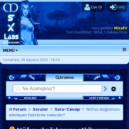
Üye Ol
Giriş
Hoş geldiniz
Misafir
Son ziyaretiniz:
18:54, 1 Dakika Önce
MENÜ
ANA SAYFA
Cumartesi, 08 Ağustos 2026 - 18:54
FORUMLAR
Arama
SORU-CEVAP
GÜNLÜKLER
SON MESAJLAR
KISAYOLLAR
Forum
Sorular
Soru-Cevap
Nüfus dağılımını
etkileyen faktörler nelerdir?