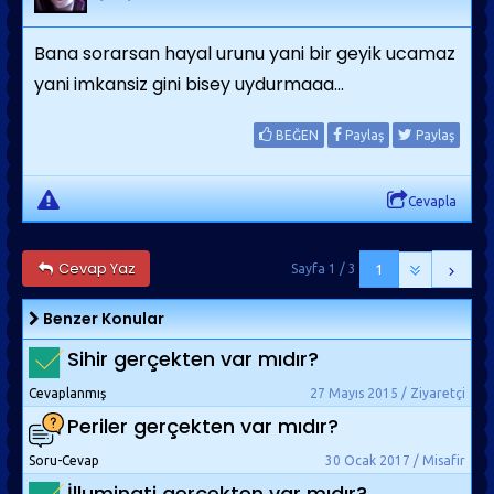
Bana sorarsan hayal urunu yani bir geyik ucamaz
yani imkansiz gini bisey uydurmaaa...
BEĞEN
Paylaş
Paylaş
Cevapla
Cevap Yaz
Sayfa 1 / 3
1
Benzer Konular
Sihir gerçekten var mıdır?
Cevaplanmış
27 Mayıs 2015 / Ziyaretçi
Periler gerçekten var mıdır?
Soru-Cevap
30 Ocak 2017 / Misafir
İlluminati gerçekten var mıdır?