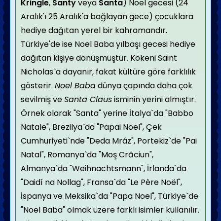
Kringle
,
Santy
veya
Santa
) Noel gecesi (24
Aralık'ı 25 Aralık'a bağlayan gece) çocuklara
hediye dağıtan yerel bir kahramandır.
Türkiye'de ise Noel Baba yılbaşı gecesi hediye
dağıtan kişiye dönüşmüştür. Kökeni Saint
Nicholas`a dayanır, fakat kültüre göre farklılık
gösterir.
Noel Baba
dünya çapında daha çok
sevilmiş ve
Santa Claus
isminin yerini almıştır.
Örnek olarak "Santa" yerine İtalya`da "Babbo
Natale", Brezilya`da "Papai Noel", Çek
Cumhuriyeti`nde "Deda Mráz", Portekiz`de "Pai
Natal", Romanya`da "Moş Crăciun",
Almanya`da "Weihnachtsmann", İrlanda`da
"Daidí na Nollag", Fransa`da "Le Père Noël",
İspanya ve Meksika`da "Papa Noel", Türkiye`de
"Noel Baba" olmak üzere farklı isimler kullanılır.