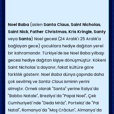
Noel Baba
(aslen
Santa Claus
,
Saint Nicholas
,
Saint Nick
,
Father Christmas
,
Kris Kringle
,
Santy
veya
Santa
) Noel gecesi (24 Aralık'ı 25 Aralık'a
bağlayan gece) çocuklara hediye dağıtan yerel
bir kahramandır. Türkiye'de ise Noel Baba yılbaşı
gecesi hediye dağıtan kişiye dönüşmüştür. Kökeni
Saint Nicholas`a dayanır, fakat kültüre göre
farklılık gösterir.
Noel Baba
dünya çapında daha
çok sevilmiş ve
Santa Claus
isminin yerini
almıştır. Örnek olarak "Santa" yerine İtalya`da
"Babbo Natale", Brezilya`da "Papai Noel", Çek
Cumhuriyeti`nde "Deda Mráz", Portekiz`de "Pai
Natal", Romanya`da "Moş Crăciun", Almanya`da