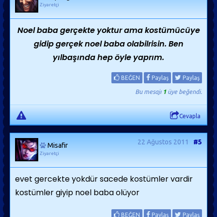
Ziyaretçi
Noel baba gerçekte yoktur ama kostümücüye
gidip gerçek noel baba olabilrisin. Ben
yılbaşında hep öyle yaprım.
BEĞEN
Paylaş
Paylaş
Bu mesajı
1
üye beğendi.
Cevapla
22 Ağustos 2011
#5
Misafir
Ziyaretçi
evet gercekte yokdür sacede kostümler vardir
kostümler giyip noel baba olüyor
BEĞEN
Paylaş
Paylaş