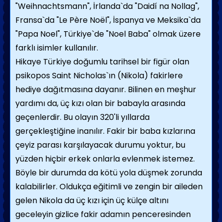
"Weihnachtsmann", İrlanda`da "Daidí na Nollag",
Fransa`da "Le Père Noël", İspanya ve Meksika`da
"Papa Noel", Türkiye`de "Noel Baba" olmak üzere
farklı isimler kullanılır.
Hikaye Türkiye doğumlu tarihsel bir figür olan
psikopos Saint Nicholas`ın (Nikola) fakirlere
hediye dağıtmasına dayanır. Bilinen en meşhur
yardımı da, üç kızı olan bir babayla arasında
geçenlerdir. Bu olayın 320'li yıllarda
gerçekleştiğine inanılır. Fakir bir baba kızlarına
çeyiz parası karşılayacak durumu yoktur, bu
yüzden hiçbir erkek onlarla evlenmek istemez.
Böyle bir durumda da kötü yola düşmek zorunda
kalabilirler. Oldukça eğitimli ve zengin bir aileden
gelen Nikola da üç kızı için üç külçe altını
geceleyin gizlice fakir adamın penceresinden