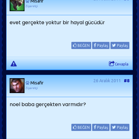
Misafir
Ziyaretçi
evet gerçekte yoktur bir hayal gücüdür
BEĞEN
Paylaş
Paylaş
Cevapla
26 Aralık 2011
#8
Misafir
Ziyaretçi
noel baba gerçekten varmıdır?
BEĞEN
Paylaş
Paylaş