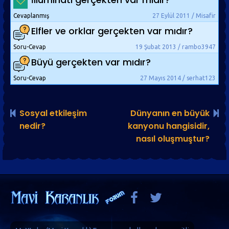
Cevaplanmış
27 Eylül 2011 / Misafir
Elfler ve orklar gerçekten var mıdır?
Soru-Cevap
19 Şubat 2013 / rambo3947
Büyü gerçekten var mıdır?
Soru-Cevap
27 Mayıs 2014 / serhat123
Sosyal etkileşim
Dünyanın en büyük
nedir?
kanyonu hangisidir,
nasıl oluşmuştur?