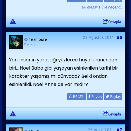
Bu mesajı
1
üye beğendi.
Cevapla
23 Ağustos 2011
#6
Teamoore
Ziyaretçi
Yani insanın yarattığı yüzlerce hayal ürününden
biri... Noel Baba gibi yaşayan esinlenilen tarihi bir
karakter yaşamış mı dünyada? Belki ondan
esinlenildi. Noel Anne de var mıdır?
BEĞEN
Paylaş
Paylaş
Cevapla
26 Aralık 2011
#7