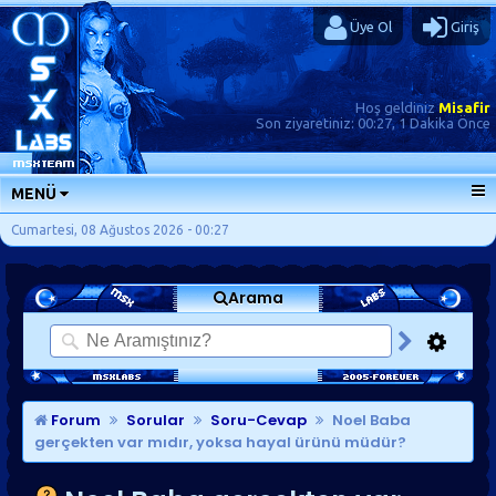
Üye Ol
Giriş
Hoş geldiniz
Misafir
Son ziyaretiniz:
00:27, 1 Dakika Önce
MENÜ
ANA SAYFA
Cumartesi, 08 Ağustos 2026 - 00:27
FORUMLAR
Arama
SORU-CEVAP
GÜNLÜKLER
SON MESAJLAR
KISAYOLLAR
Forum
Sorular
Soru-Cevap
Noel Baba
gerçekten var mıdır, yoksa hayal ürünü müdür?