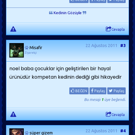
Kedinin Gözüyle
Cevapla
22 Ağustos 2011
#3
Misafir
Ziyaretçi
noel baba çocuklar için geliştirilen bir hayal
ürünüdür kompetan kedinin dediği gibi hikayedir
BEĞEN
Paylaş
Paylaş
Bu mesajı
1
üye beğendi.
Cevapla
22 Ağustos 2011
#4
süper gizem