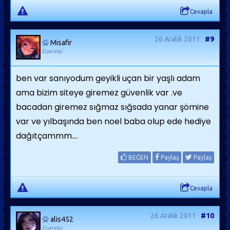
Cevapla
26 Aralık 2011
#9
Misafir
Ziyaretçi
ben var sanıyodum geyikli uçan bir yaşlı adam
ama bizim siteye giremez güvenlik var .ve
bacadan giremez sığmaz sığsada yanar şömine
var ve yılbaşında ben noel baba olup ede hediye
dağıtçammm....
BEĞEN
Paylaş
Paylaş
Cevapla
26 Aralık 2011
#10
alis452
Ziyaretçi