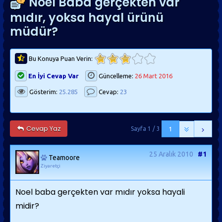
Noel Baba gerçekten var
mıdır, yoksa hayal ürünü
müdür?
Bu Konuya Puan Verin:
En İyi Cevap Var
Güncelleme:
26 Mart 2016
Gösterim:
25.285
Cevap:
23
Cevap Yaz
Sayfa 1 / 3
1
25 Aralık 2010
#1
Teamoore
Ziyaretçi
Noel baba gerçekten var mıdır yoksa hayali
midir?